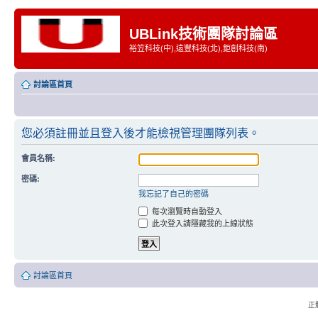
UBLink技術團隊討論區
裕笠科技(中),遠豐科技(北),鉅創科技(南)
討論區首頁
您必須註冊並且登入後才能檢視管理團隊列表。
會員名稱:
密碼:
我忘記了自己的密碼
每次瀏覽時自動登入
此次登入請隱藏我的上線狀態
討論區首頁
正