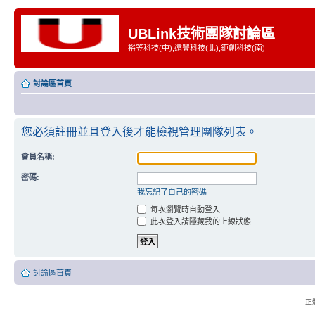
UBLink技術團隊討論區
裕笠科技(中),遠豐科技(北),鉅創科技(南)
討論區首頁
您必須註冊並且登入後才能檢視管理團隊列表。
會員名稱:
密碼:
我忘記了自己的密碼
每次瀏覽時自動登入
此次登入請隱藏我的上線狀態
討論區首頁
正