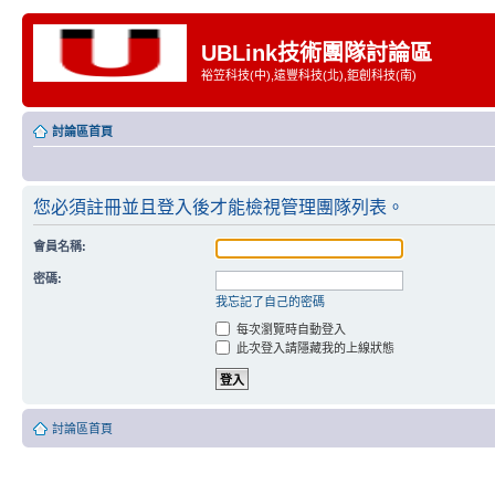
UBLink技術團隊討論區
裕笠科技(中),遠豐科技(北),鉅創科技(南)
討論區首頁
您必須註冊並且登入後才能檢視管理團隊列表。
會員名稱:
密碼:
我忘記了自己的密碼
每次瀏覽時自動登入
此次登入請隱藏我的上線狀態
討論區首頁