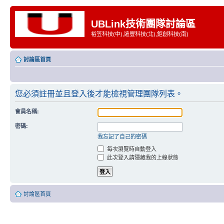
UBLink技術團隊討論區
裕笠科技(中),遠豐科技(北),鉅創科技(南)
討論區首頁
您必須註冊並且登入後才能檢視管理團隊列表。
會員名稱:
密碼:
我忘記了自己的密碼
每次瀏覽時自動登入
此次登入請隱藏我的上線狀態
討論區首頁