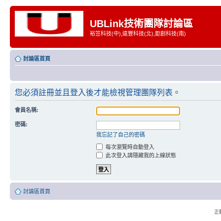
UBLink技術團隊討論區
裕笠科技(中),遠豐科技(北),鉅創科技(南)
討論區首頁
您必須註冊並且登入後才能檢視管理團隊列表。
會員名稱:
密碼:
我忘記了自己的密碼
每次瀏覽時自動登入
此次登入請隱藏我的上線狀態
討論區首頁
正