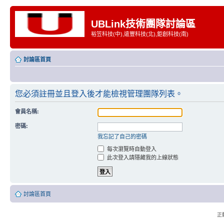
UBLink技術團隊討論區
裕笠科技(中),遠豐科技(北),鉅創科技(南)
討論區首頁
您必須註冊並且登入後才能檢視管理團隊列表。
會員名稱:
密碼:
我忘記了自己的密碼
每次瀏覽時自動登入
此次登入請隱藏我的上線狀態
討論區首頁
正