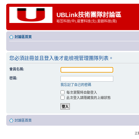
UBLink技術團隊討論區
裕笠科技(中),遠豐科技(北),鉅創科技(南)
討論區首頁
您必須註冊並且登入後才能檢視管理團隊列表。
會員名稱:
密碼:
我忘記了自己的密碼
每次瀏覽時自動登入
此次登入請隱藏我的上線狀態
討論區首頁
正