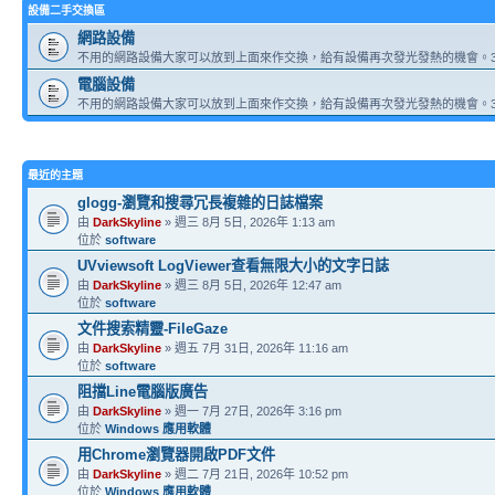
設備二手交換區
網路設備
不用的網路設備大家可以放到上面來作交換，給有設備再次發光發熱的機會。3
電腦設備
不用的網路設備大家可以放到上面來作交換，給有設備再次發光發熱的機會。3
最近的主題
glogg-瀏覽和搜尋冗長複雜的日誌檔案
由
DarkSkyline
» 週三 8月 5日, 2026年 1:13 am
位於
software
UVviewsoft LogViewer查看無限大小的文字日誌
由
DarkSkyline
» 週三 8月 5日, 2026年 12:47 am
位於
software
文件搜索精靈-FileGaze
由
DarkSkyline
» 週五 7月 31日, 2026年 11:16 am
位於
software
阻擋Line電腦版廣告
由
DarkSkyline
» 週一 7月 27日, 2026年 3:16 pm
位於
Windows 應用軟體
用Chrome瀏覽器開啟PDF文件
由
DarkSkyline
» 週二 7月 21日, 2026年 10:52 pm
位於
Windows 應用軟體