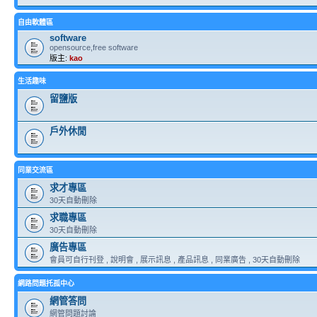
自由軟體區
software
opensource,free software
版主:
kao
生活趣味
留鹽版
戶外休閒
同業交流區
求才專區
30天自動刪除
求職專區
30天自動刪除
廣告專區
會員可自行刊登 , 說明會 , 展示訊息 , 產品訊息 , 同業廣告 , 30天自動刪除
網路問題托孤中心
網管答問
網管問題討論