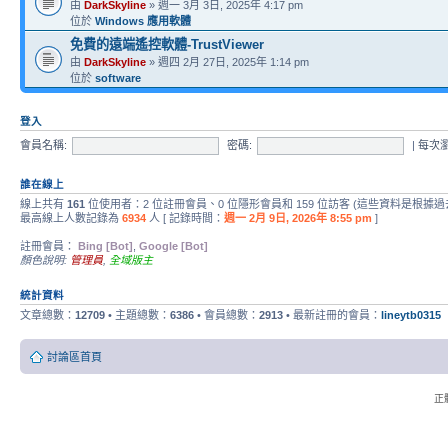
由
DarkSkyline
» 週一 3月 3日, 2025年 4:17 pm
位於
Windows 應用軟體
免費的遠端遙控軟體-TrustViewer
由
DarkSkyline
» 週四 2月 27日, 2025年 1:14 pm
位於
software
登入
會員名稱:
密碼:
|
每次
誰在線上
線上共有
161
位使用者：2 位註冊會員、0 位隱形會員和 159 位訪客 (這些資料是根據過
最高線上人數記錄為
6934
人 [ 記錄時間：
週一 2月 9日, 2026年 8:55 pm
]
註冊會員：
Bing [Bot]
,
Google [Bot]
顏色說明:
管理員
,
全域版主
統計資料
文章總數：
12709
• 主題總數：
6386
• 會員總數：
2913
• 最新註冊的會員：
lineytb0315
討論區首頁
正