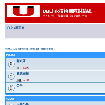
UBLink技術團隊討論區
裕笠科技(中),遠豐科技(北),鉅創科技(南)
討論區首頁
檢視沒有回覆的主題
•
檢視最近討論的主題
站務專區
測試區
版主:
ccl25
問題回報
版主:
ccl25
公告
AGENT
內部公告