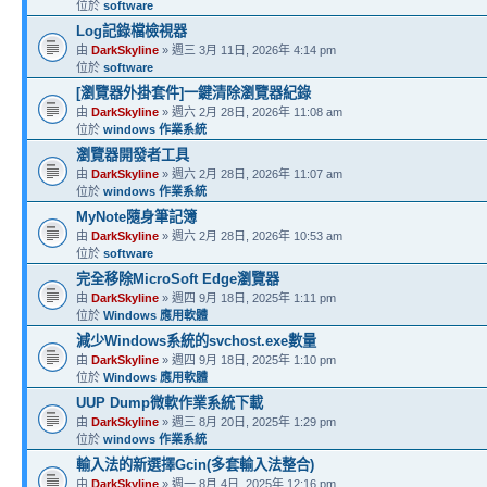
位於
software
Log記錄檔檢視器
由
DarkSkyline
» 週三 3月 11日, 2026年 4:14 pm
位於
software
[瀏覽器外掛套件]一鍵清除瀏覽器紀錄
由
DarkSkyline
» 週六 2月 28日, 2026年 11:08 am
位於
windows 作業系統
瀏覽器開發者工具
由
DarkSkyline
» 週六 2月 28日, 2026年 11:07 am
位於
windows 作業系統
MyNote隨身筆記簿
由
DarkSkyline
» 週六 2月 28日, 2026年 10:53 am
位於
software
完全移除MicroSoft Edge瀏覽器
由
DarkSkyline
» 週四 9月 18日, 2025年 1:11 pm
位於
Windows 應用軟體
減少Windows系統的svchost.exe數量
由
DarkSkyline
» 週四 9月 18日, 2025年 1:10 pm
位於
Windows 應用軟體
UUP Dump微軟作業系統下載
由
DarkSkyline
» 週三 8月 20日, 2025年 1:29 pm
位於
windows 作業系統
輸入法的新選擇Gcin(多套輸入法整合)
由
DarkSkyline
» 週一 8月 4日, 2025年 12:16 pm