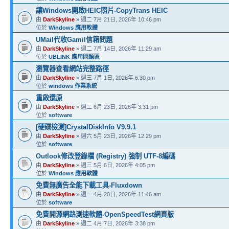
讓Windows開啟HEIC照片-CopyTrans HEIC
由
DarkSkyline
» 週二 7月 21日, 2026年 10:46 pm
位於
Windows 應用軟體
UMail代收Gamil信箱問題
由
DarkSkyline
» 週二 7月 14日, 2026年 11:29 am
位於
UBLINK 應用問題區
瀏覽器查看網站完整路徑
由
DarkSkyline
» 週三 7月 1日, 2026年 6:30 pm
位於
windows 作業系統
重啟還原
由
DarkSkyline
» 週二 6月 23日, 2026年 3:31 pm
位於
software
[硬碟檢測]CrystalDiskInfo V9.9.1
由
DarkSkyline
» 週六 5月 23日, 2026年 12:29 pm
位於
software
Outlook修改登錄檔 (Registry) 強制 UTF-8編碼
由
DarkSkyline
» 週三 5月 6日, 2026年 4:05 pm
位於
Windows 應用軟體
免費無廣告全能下載工具-Fluxdown
由
DarkSkyline
» 週一 4月 20日, 2026年 11:46 am
位於
software
免費開源網路測速軟體-OpenSpeedTest網頁版
由
DarkSkyline
» 週二 4月 7日, 2026年 3:38 pm