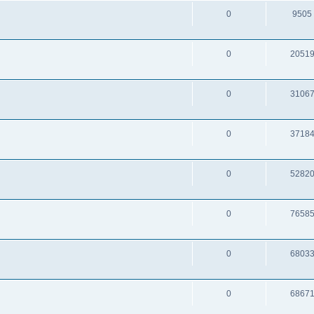
0
9505
0
2051
0
3106
0
3718
0
5282
0
7658
0
6803
0
6867