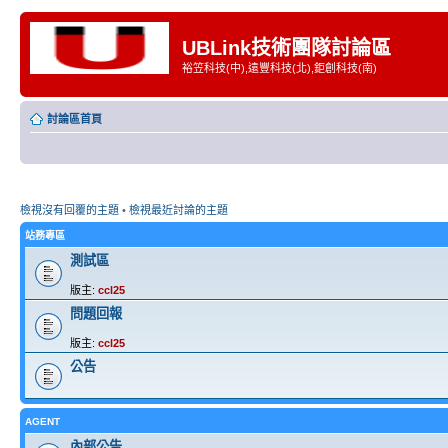
UBLink技術團隊討論區
裕笠科技(中),遠豐科技(北),鉅創科技(南)
討論區首頁
檢視沒有回覆的主題
•
檢視最近討論的主題
站務專區
測試區
版主:
ccl25
問題回報
版主:
ccl25
公告
AGENT
內部公告