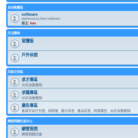
自由軟體區
software
opensource,free software
版主:
kao
生活趣味
留鹽版
戶外休閒
同業交流區
求才專區
30天自動刪除
求職專區
30天自動刪除
廣告專區
會員可自行刊登 , 說明會 , 展示訊息 , 產品訊息 , 同業廣告 , 30天自動刪除
網路問題托孤中心
網管答問
網管問題討論