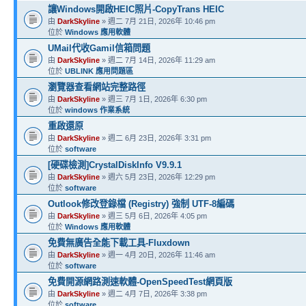
讓Windows開啟HEIC照片-CopyTrans HEIC
由
DarkSkyline
» 週二 7月 21日, 2026年 10:46 pm
位於
Windows 應用軟體
UMail代收Gamil信箱問題
由
DarkSkyline
» 週二 7月 14日, 2026年 11:29 am
位於
UBLINK 應用問題區
瀏覽器查看網站完整路徑
由
DarkSkyline
» 週三 7月 1日, 2026年 6:30 pm
位於
windows 作業系統
重啟還原
由
DarkSkyline
» 週二 6月 23日, 2026年 3:31 pm
位於
software
[硬碟檢測]CrystalDiskInfo V9.9.1
由
DarkSkyline
» 週六 5月 23日, 2026年 12:29 pm
位於
software
Outlook修改登錄檔 (Registry) 強制 UTF-8編碼
由
DarkSkyline
» 週三 5月 6日, 2026年 4:05 pm
位於
Windows 應用軟體
免費無廣告全能下載工具-Fluxdown
由
DarkSkyline
» 週一 4月 20日, 2026年 11:46 am
位於
software
免費開源網路測速軟體-OpenSpeedTest網頁版
由
DarkSkyline
» 週二 4月 7日, 2026年 3:38 pm
位於
software