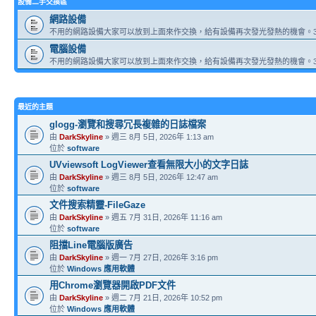
設備二手交換區
網路設備
不用的網路設備大家可以放到上面來作交換，給有設備再次發光發熱的機會。3
電腦設備
不用的網路設備大家可以放到上面來作交換，給有設備再次發光發熱的機會。3
最近的主題
glogg-瀏覽和搜尋冗長複雜的日誌檔案
由
DarkSkyline
» 週三 8月 5日, 2026年 1:13 am
位於
software
UVviewsoft LogViewer查看無限大小的文字日誌
由
DarkSkyline
» 週三 8月 5日, 2026年 12:47 am
位於
software
文件搜索精靈-FileGaze
由
DarkSkyline
» 週五 7月 31日, 2026年 11:16 am
位於
software
阻擋Line電腦版廣告
由
DarkSkyline
» 週一 7月 27日, 2026年 3:16 pm
位於
Windows 應用軟體
用Chrome瀏覽器開啟PDF文件
由
DarkSkyline
» 週二 7月 21日, 2026年 10:52 pm
位於
Windows 應用軟體