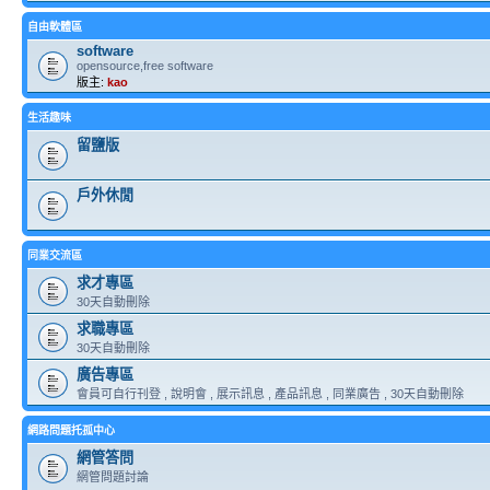
自由軟體區
software
opensource,free software
版主:
kao
生活趣味
留鹽版
戶外休閒
同業交流區
求才專區
30天自動刪除
求職專區
30天自動刪除
廣告專區
會員可自行刊登 , 說明會 , 展示訊息 , 產品訊息 , 同業廣告 , 30天自動刪除
網路問題托孤中心
網管答問
網管問題討論