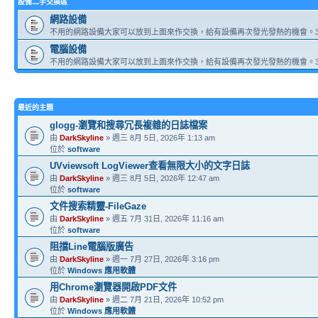
設備二手交換區
網路設備
不用的網路設備大家可以放到上面來作交換，給有設備再次發光發熱的機會。3
電腦設備
不用的網路設備大家可以放到上面來作交換，給有設備再次發光發熱的機會。3
最近的主題
glogg-瀏覽和搜尋冗長複雜的日誌檔案
由
DarkSkyline
» 週三 8月 5日, 2026年 1:13 am
位於
software
UVviewsoft LogViewer查看無限大小的文字日誌
由
DarkSkyline
» 週三 8月 5日, 2026年 12:47 am
位於
software
文件搜索精靈-FileGaze
由
DarkSkyline
» 週五 7月 31日, 2026年 11:16 am
位於
software
阻擋Line電腦版廣告
由
DarkSkyline
» 週一 7月 27日, 2026年 3:16 pm
位於
Windows 應用軟體
用Chrome瀏覽器開啟PDF文件
由
DarkSkyline
» 週二 7月 21日, 2026年 10:52 pm
位於
Windows 應用軟體