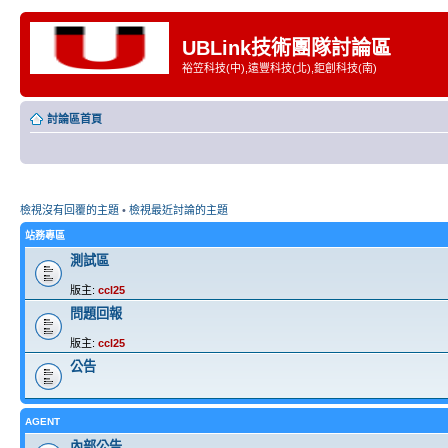
UBLink技術團隊討論區
裕笠科技(中),遠豐科技(北),鉅創科技(南)
討論區首頁
檢視沒有回覆的主題
•
檢視最近討論的主題
站務專區
測試區
版主:
ccl25
問題回報
版主:
ccl25
公告
AGENT
內部公告