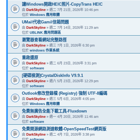
讓Windows開啟HEIC照片-CopyTrans HEIC
由
DarkSkyline
» 週二 7月 21日, 2026年 10:46 pm
位於
Windows 應用軟體
UMail代收Gamil信箱問題
由
DarkSkyline
» 週二 7月 14日, 2026年 11:29 am
位於
UBLINK 應用問題區
瀏覽器查看網站完整路徑
由
DarkSkyline
» 週三 7月 1日, 2026年 6:30 pm
位於
windows 作業系統
重啟還原
由
DarkSkyline
» 週二 6月 23日, 2026年 3:31 pm
位於
software
[硬碟檢測]CrystalDiskInfo V9.9.1
由
DarkSkyline
» 週六 5月 23日, 2026年 12:29 pm
位於
software
Outlook修改登錄檔 (Registry) 強制 UTF-8編碼
由
DarkSkyline
» 週三 5月 6日, 2026年 4:05 pm
位於
Windows 應用軟體
免費無廣告全能下載工具-Fluxdown
由
DarkSkyline
» 週一 4月 20日, 2026年 11:46 am
位於
software
免費開源網路測速軟體-OpenSpeedTest網頁版
由
DarkSkyline
» 週二 4月 7日, 2026年 3:38 pm
位於
software