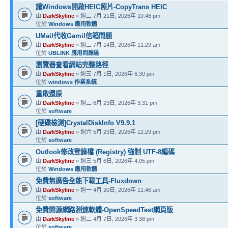
讓Windows開啟HEIC照片-CopyTrans HEIC
由
DarkSkyline
» 週二 7月 21日, 2026年 10:46 pm
位於
Windows 應用軟體
UMail代收Gamil信箱問題
由
DarkSkyline
» 週二 7月 14日, 2026年 11:29 am
位於
UBLINK 應用問題區
瀏覽器查看網站完整路徑
由
DarkSkyline
» 週三 7月 1日, 2026年 6:30 pm
位於
windows 作業系統
重啟還原
由
DarkSkyline
» 週二 6月 23日, 2026年 3:31 pm
位於
software
[硬碟檢測]CrystalDiskInfo V9.9.1
由
DarkSkyline
» 週六 5月 23日, 2026年 12:29 pm
位於
software
Outlook修改登錄檔 (Registry) 強制 UTF-8編碼
由
DarkSkyline
» 週三 5月 6日, 2026年 4:05 pm
位於
Windows 應用軟體
免費無廣告全能下載工具-Fluxdown
由
DarkSkyline
» 週一 4月 20日, 2026年 11:46 am
位於
software
免費開源網路測速軟體-OpenSpeedTest網頁版
由
DarkSkyline
» 週二 4月 7日, 2026年 3:38 pm
位於
software