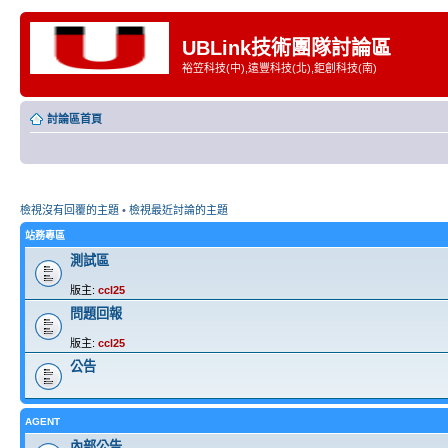
UBLink技術團隊討論區
裕笠科技(中),遠豐科技(北),鉅創科技(南)
討論區首頁
檢視沒有回覆的主題
•
檢視最近討論的主題
站務專區
測試區
版主:
ccl25
問題回報
版主:
ccl25
公告
AGENT
內部公告