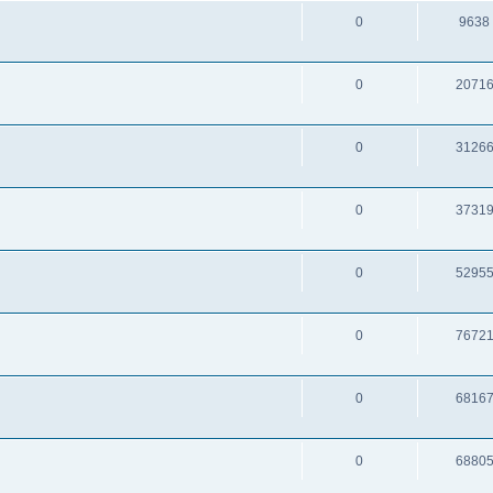
0
9638
0
2071
0
3126
0
3731
0
5295
0
7672
0
6816
0
6880