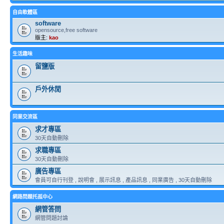
自由軟體區
software
opensource,free software
版主:
kao
生活趣味
留鹽版
戶外休閒
同業交流區
求才專區
30天自動刪除
求職專區
30天自動刪除
廣告專區
會員可自行刊登 , 說明會 , 展示訊息 , 產品訊息 , 同業廣告 , 30天自動刪除
網路問題托孤中心
網管答問
網管問題討論