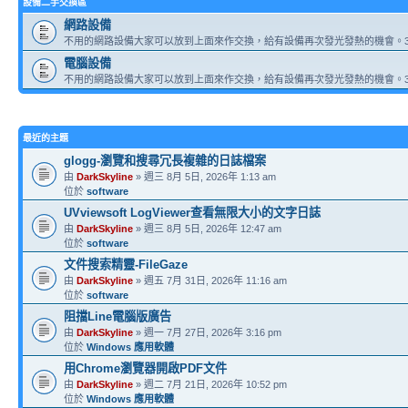
設備二手交換區
網路設備
不用的網路設備大家可以放到上面來作交換，給有設備再次發光發熱的機會。3
電腦設備
不用的網路設備大家可以放到上面來作交換，給有設備再次發光發熱的機會。3
最近的主題
glogg-瀏覽和搜尋冗長複雜的日誌檔案
由
DarkSkyline
» 週三 8月 5日, 2026年 1:13 am
位於
software
UVviewsoft LogViewer查看無限大小的文字日誌
由
DarkSkyline
» 週三 8月 5日, 2026年 12:47 am
位於
software
文件搜索精靈-FileGaze
由
DarkSkyline
» 週五 7月 31日, 2026年 11:16 am
位於
software
阻擋Line電腦版廣告
由
DarkSkyline
» 週一 7月 27日, 2026年 3:16 pm
位於
Windows 應用軟體
用Chrome瀏覽器開啟PDF文件
由
DarkSkyline
» 週二 7月 21日, 2026年 10:52 pm
位於
Windows 應用軟體