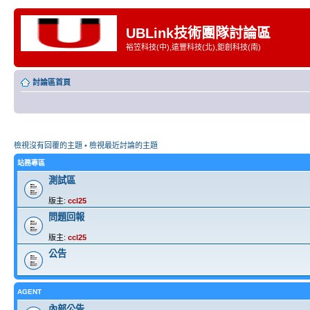
UBLink技術團隊討論區
裕笠科技(中),遠豐科技(北),鉅創科技(南)
討論區首頁
檢視沒有回覆的主題
•
檢視最近討論的主題
站務專區
測試區
版主:
ccl25
問題回報
版主:
ccl25
公告
AGENT
內部公告