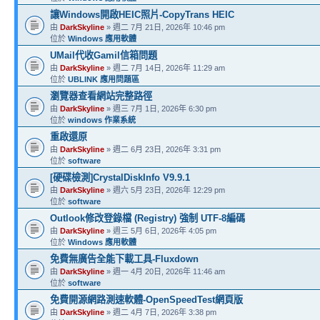
讓Windows開啟HEIC照片-CopyTrans HEIC
由
DarkSkyline
» 週二 7月 21日, 2026年 10:46 pm
位於
Windows 應用軟體
UMail代收Gamil信箱問題
由
DarkSkyline
» 週二 7月 14日, 2026年 11:29 am
位於
UBLINK 應用問題區
瀏覽器查看網站完整路徑
由
DarkSkyline
» 週三 7月 1日, 2026年 6:30 pm
位於
windows 作業系統
重啟還原
由
DarkSkyline
» 週二 6月 23日, 2026年 3:31 pm
位於
software
[硬碟檢測]CrystalDiskInfo V9.9.1
由
DarkSkyline
» 週六 5月 23日, 2026年 12:29 pm
位於
software
Outlook修改登錄檔 (Registry) 強制 UTF-8編碼
由
DarkSkyline
» 週三 5月 6日, 2026年 4:05 pm
位於
Windows 應用軟體
免費無廣告全能下載工具-Fluxdown
由
DarkSkyline
» 週一 4月 20日, 2026年 11:46 am
位於
software
免費開源網路測速軟體-OpenSpeedTest網頁版
由
DarkSkyline
» 週二 4月 7日, 2026年 3:38 pm