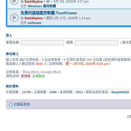
由
DarkSkyline
» 週一 3月 3日, 2025年 4:17 pm
位於
Windows 應用軟體
免費的遠端遙控軟體-TrustViewer
由
DarkSkyline
» 週四 2月 27日, 2025年 1:14 pm
位於
software
登入
會員名稱:
密碼:
|
每次
誰在線上
線上共有
267
位使用者：2 位註冊會員、0 位隱形會員和 265 位訪客 (這些資料是根據過
最高線上人數記錄為
6934
人 [ 記錄時間：
週一 2月 9日, 2026年 8:55 pm
]
註冊會員：
Bing [Bot]
,
Google [Bot]
顏色說明:
管理員
,
全域版主
統計資料
文章總數：
12709
• 主題總數：
6386
• 會員總數：
2913
• 最新註冊的會員：
lineytb0315
討論區首頁
正