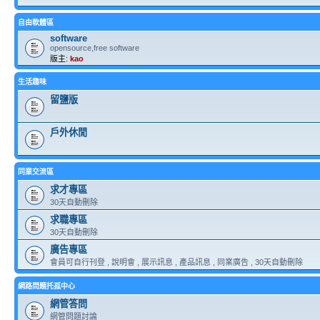
自由軟體區
software
opensource,free software
版主:
kao
生活趣味
留鹽版
戶外休閒
同業交流區
求才專區
30天自動刪除
求職專區
30天自動刪除
廣告專區
會員可自行刊登 , 說明會 , 展示訊息 , 產品訊息 , 同業廣告 , 30天自動刪除
網路問題托孤中心
網管答問
網管問題討論