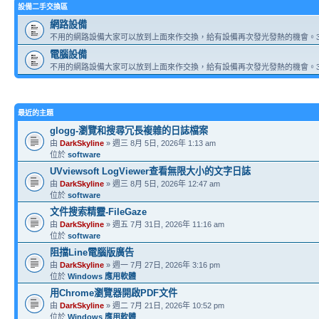
設備二手交換區
網路設備
不用的網路設備大家可以放到上面來作交換，給有設備再次發光發熱的機會。3
電腦設備
不用的網路設備大家可以放到上面來作交換，給有設備再次發光發熱的機會。3
最近的主題
glogg-瀏覽和搜尋冗長複雜的日誌檔案
由
DarkSkyline
» 週三 8月 5日, 2026年 1:13 am
位於
software
UVviewsoft LogViewer查看無限大小的文字日誌
由
DarkSkyline
» 週三 8月 5日, 2026年 12:47 am
位於
software
文件搜索精靈-FileGaze
由
DarkSkyline
» 週五 7月 31日, 2026年 11:16 am
位於
software
阻擋Line電腦版廣告
由
DarkSkyline
» 週一 7月 27日, 2026年 3:16 pm
位於
Windows 應用軟體
用Chrome瀏覽器開啟PDF文件
由
DarkSkyline
» 週二 7月 21日, 2026年 10:52 pm
位於
Windows 應用軟體