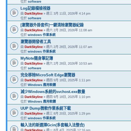
位於
software
Log記錄檔檢視器
由
DarkSkyline
» 週三 3月 11日, 2026年 4:14 pm
位於
software
[瀏覽器外掛套件]一鍵清除瀏覽器紀錄
由
DarkSkyline
» 週六 2月 28日, 2026年 11:08 am
位於
windows 作業系統
瀏覽器開發者工具
由
DarkSkyline
» 週六 2月 28日, 2026年 11:07 am
位於
windows 作業系統
MyNote隨身筆記簿
由
DarkSkyline
» 週六 2月 28日, 2026年 10:53 am
位於
software
完全移除MicroSoft Edge瀏覽器
由
DarkSkyline
» 週四 9月 18日, 2025年 1:11 pm
位於
Windows 應用軟體
減少Windows系統的svchost.exe數量
由
DarkSkyline
» 週四 9月 18日, 2025年 1:10 pm
位於
Windows 應用軟體
UUP Dump微軟作業系統下載
由
DarkSkyline
» 週三 8月 20日, 2025年 1:29 pm
位於
windows 作業系統
輸入法的新選擇Gcin(多套輸入法整合)
由
DarkSkyline
» 週一 8月 4日, 2025年 12:16 pm