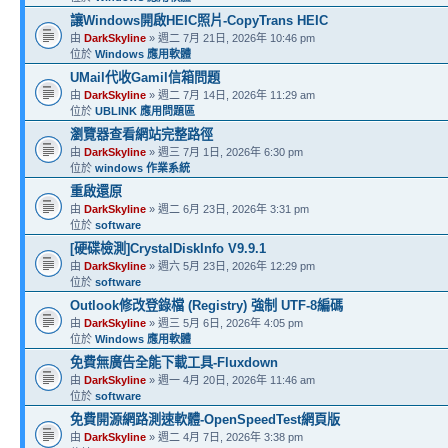
讓Windows開啟HEIC照片-CopyTrans HEIC
由
DarkSkyline
» 週二 7月 21日, 2026年 10:46 pm
位於
Windows 應用軟體
UMail代收Gamil信箱問題
由
DarkSkyline
» 週二 7月 14日, 2026年 11:29 am
位於
UBLINK 應用問題區
瀏覽器查看網站完整路徑
由
DarkSkyline
» 週三 7月 1日, 2026年 6:30 pm
位於
windows 作業系統
重啟還原
由
DarkSkyline
» 週二 6月 23日, 2026年 3:31 pm
位於
software
[硬碟檢測]CrystalDiskInfo V9.9.1
由
DarkSkyline
» 週六 5月 23日, 2026年 12:29 pm
位於
software
Outlook修改登錄檔 (Registry) 強制 UTF-8編碼
由
DarkSkyline
» 週三 5月 6日, 2026年 4:05 pm
位於
Windows 應用軟體
免費無廣告全能下載工具-Fluxdown
由
DarkSkyline
» 週一 4月 20日, 2026年 11:46 am
位於
software
免費開源網路測速軟體-OpenSpeedTest網頁版
由
DarkSkyline
» 週二 4月 7日, 2026年 3:38 pm