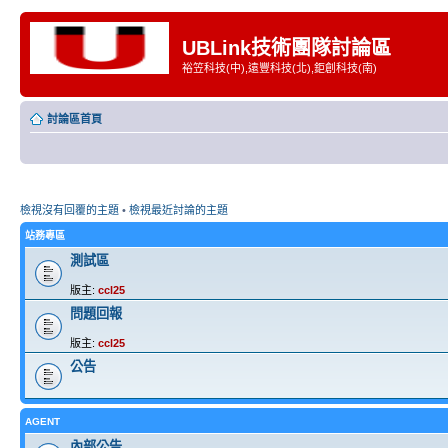
UBLink技術團隊討論區
裕笠科技(中),遠豐科技(北),鉅創科技(南)
討論區首頁
檢視沒有回覆的主題
•
檢視最近討論的主題
站務專區
測試區
版主:
ccl25
問題回報
版主:
ccl25
公告
AGENT
內部公告