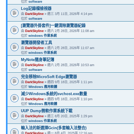
位於
software
Log記錄檔檢視器
由
DarkSkyline
» 週三 3月 11日, 2026年 4:14 pm
位於
software
[瀏覽器外掛套件]一鍵清除瀏覽器紀錄
由
DarkSkyline
» 週六 2月 28日, 2026年 11:08 am
位於
windows 作業系統
瀏覽器開發者工具
由
DarkSkyline
» 週六 2月 28日, 2026年 11:07 am
位於
windows 作業系統
MyNote隨身筆記簿
由
DarkSkyline
» 週六 2月 28日, 2026年 10:53 am
位於
software
完全移除MicroSoft Edge瀏覽器
由
DarkSkyline
» 週四 9月 18日, 2025年 1:11 pm
位於
Windows 應用軟體
減少Windows系統的svchost.exe數量
由
DarkSkyline
» 週四 9月 18日, 2025年 1:10 pm
位於
Windows 應用軟體
UUP Dump微軟作業系統下載
由
DarkSkyline
» 週三 8月 20日, 2025年 1:29 pm
位於
windows 作業系統
輸入法的新選擇Gcin(多套輸入法整合)
由
DarkSkyline
» 週一 8月 4日, 2025年 12:16 pm