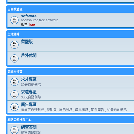
自由軟體區
software
opensource,free software
版主:
kao
生活趣味
留鹽版
戶外休閒
同業交流區
求才專區
30天自動刪除
求職專區
30天自動刪除
廣告專區
會員可自行刊登 , 說明會 , 展示訊息 , 產品訊息 , 同業廣告 , 30天自動刪除
網路問題托孤中心
網管答問
網管問題討論