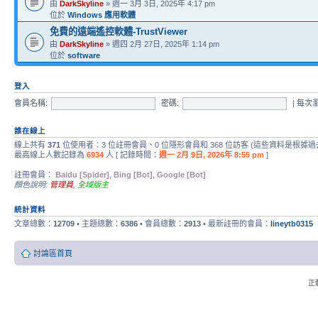
由
DarkSkyline
» 週一 3月 3日, 2025年 4:17 pm
位於
Windows 應用軟體
免費的遠端遙控軟體-TrustViewer
由
DarkSkyline
» 週四 2月 27日, 2025年 1:14 pm
位於
software
登入
會員名稱:
密碼:
|
每次
誰在線上
線上共有
371
位使用者：3 位註冊會員、0 位隱形會員和 368 位訪客 (這些資料是根據過
最高線上人數記錄為
6934
人 [ 記錄時間：
週一 2月 9日, 2026年 8:55 pm
]
註冊會員：
Baidu [Spider]
,
Bing [Bot]
,
Google [Bot]
顏色說明:
管理員
,
全域版主
統計資料
文章總數：
12709
• 主題總數：
6386
• 會員總數：
2913
• 最新註冊的會員：
lineytb0315
討論區首頁
正