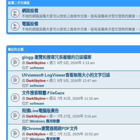
設備二手交換區
網路設備
不用的網路設備大家可以放到上面來作交換，給有設備再次發光發熱的機會。3
電腦設備
不用的網路設備大家可以放到上面來作交換，給有設備再次發光發熱的機會。3
最近的主題
glogg-瀏覽和搜尋冗長複雜的日誌檔案
由
DarkSkyline
» 週三 8月 5日, 2026年 1:13 am
位於
software
UVviewsoft LogViewer查看無限大小的文字日誌
由
DarkSkyline
» 週三 8月 5日, 2026年 12:47 am
位於
software
文件搜索精靈-FileGaze
由
DarkSkyline
» 週五 7月 31日, 2026年 11:16 am
位於
software
阻擋Line電腦版廣告
由
DarkSkyline
» 週一 7月 27日, 2026年 3:16 pm
位於
Windows 應用軟體
用Chrome瀏覽器開啟PDF文件
由
DarkSkyline
» 週二 7月 21日, 2026年 10:52 pm
位於
Windows 應用軟體