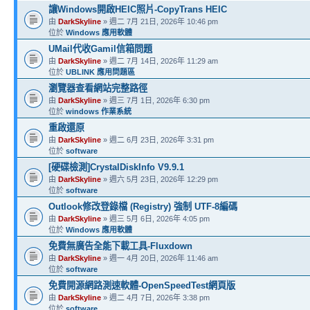
讓Windows開啟HEIC照片-CopyTrans HEIC
由
DarkSkyline
» 週二 7月 21日, 2026年 10:46 pm
位於
Windows 應用軟體
UMail代收Gamil信箱問題
由
DarkSkyline
» 週二 7月 14日, 2026年 11:29 am
位於
UBLINK 應用問題區
瀏覽器查看網站完整路徑
由
DarkSkyline
» 週三 7月 1日, 2026年 6:30 pm
位於
windows 作業系統
重啟還原
由
DarkSkyline
» 週二 6月 23日, 2026年 3:31 pm
位於
software
[硬碟檢測]CrystalDiskInfo V9.9.1
由
DarkSkyline
» 週六 5月 23日, 2026年 12:29 pm
位於
software
Outlook修改登錄檔 (Registry) 強制 UTF-8編碼
由
DarkSkyline
» 週三 5月 6日, 2026年 4:05 pm
位於
Windows 應用軟體
免費無廣告全能下載工具-Fluxdown
由
DarkSkyline
» 週一 4月 20日, 2026年 11:46 am
位於
software
免費開源網路測速軟體-OpenSpeedTest網頁版
由
DarkSkyline
» 週二 4月 7日, 2026年 3:38 pm
位於
software