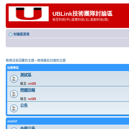
UBLink技術團隊討論區
裕笠科技(中),遠豐科技(北),鉅創科技(南)
討論區首頁
檢視沒有回覆的主題
•
檢視最近討論的主題
站務專區
測試區
版主:
ccl25
問題回報
版主:
ccl25
公告
AGENT
內部公告