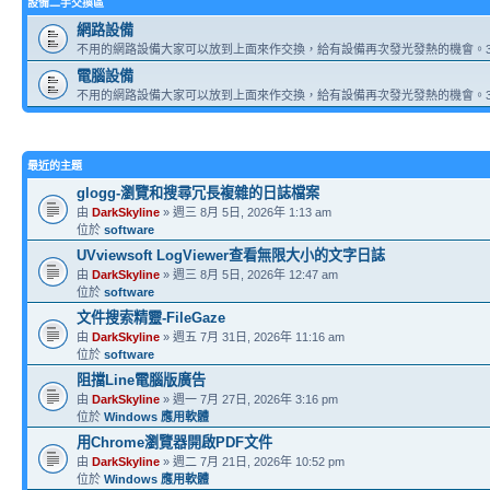
設備二手交換區
網路設備
不用的網路設備大家可以放到上面來作交換，給有設備再次發光發熱的機會。3
電腦設備
不用的網路設備大家可以放到上面來作交換，給有設備再次發光發熱的機會。3
最近的主題
glogg-瀏覽和搜尋冗長複雜的日誌檔案
由
DarkSkyline
» 週三 8月 5日, 2026年 1:13 am
位於
software
UVviewsoft LogViewer查看無限大小的文字日誌
由
DarkSkyline
» 週三 8月 5日, 2026年 12:47 am
位於
software
文件搜索精靈-FileGaze
由
DarkSkyline
» 週五 7月 31日, 2026年 11:16 am
位於
software
阻擋Line電腦版廣告
由
DarkSkyline
» 週一 7月 27日, 2026年 3:16 pm
位於
Windows 應用軟體
用Chrome瀏覽器開啟PDF文件
由
DarkSkyline
» 週二 7月 21日, 2026年 10:52 pm
位於
Windows 應用軟體