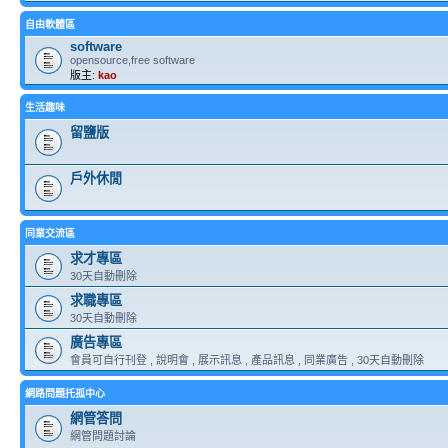
自由軟體區
software
opensource,free software
版主:
kao
生活趣味
留鹽版
戶外休閒
同業交流區
求才專區
30天自動刪除
求職專區
30天自動刪除
廣告專區
會員可自行刊登 , 說明會 , 展示訊息 , 產品訊息 , 同業廣告 , 30天自動刪除
網路問題托孤中心
網管答問
網管問題討論