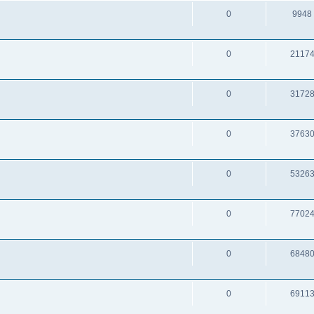
0
9948
0
2117
0
3172
0
3763
0
5326
0
7702
0
6848
0
6911