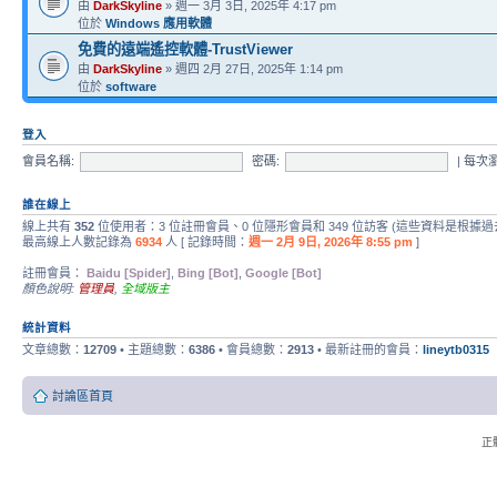
由
DarkSkyline
» 週一 3月 3日, 2025年 4:17 pm
位於
Windows 應用軟體
免費的遠端遙控軟體-TrustViewer
由
DarkSkyline
» 週四 2月 27日, 2025年 1:14 pm
位於
software
登入
會員名稱:
密碼:
|
每次
誰在線上
線上共有
352
位使用者：3 位註冊會員、0 位隱形會員和 349 位訪客 (這些資料是根據過
最高線上人數記錄為
6934
人 [ 記錄時間：
週一 2月 9日, 2026年 8:55 pm
]
註冊會員：
Baidu [Spider]
,
Bing [Bot]
,
Google [Bot]
顏色說明:
管理員
,
全域版主
統計資料
文章總數：
12709
• 主題總數：
6386
• 會員總數：
2913
• 最新註冊的會員：
lineytb0315
討論區首頁
正