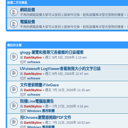
設備二手交換區
網路設備
不用的網路設備大家可以放到上面來作交換，給有設備再次發光發熱的機會。3
電腦設備
不用的網路設備大家可以放到上面來作交換，給有設備再次發光發熱的機會。3
最近的主題
glogg-瀏覽和搜尋冗長複雜的日誌檔案
由
DarkSkyline
» 週三 8月 5日, 2026年 1:13 am
位於
software
UVviewsoft LogViewer查看無限大小的文字日誌
由
DarkSkyline
» 週三 8月 5日, 2026年 12:47 am
位於
software
文件搜索精靈-FileGaze
由
DarkSkyline
» 週五 7月 31日, 2026年 11:16 am
位於
software
阻擋Line電腦版廣告
由
DarkSkyline
» 週一 7月 27日, 2026年 3:16 pm
位於
Windows 應用軟體
用Chrome瀏覽器開啟PDF文件
由
DarkSkyline
» 週二 7月 21日, 2026年 10:52 pm
位於
Windows 應用軟體