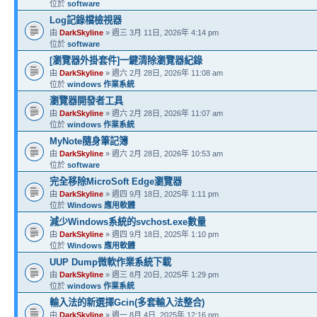
位於
software
Log記錄檔檢視器
由
DarkSkyline
» 週三 3月 11日, 2026年 4:14 pm
位於
software
[瀏覽器外掛套件]一鍵清除瀏覽器紀錄
由
DarkSkyline
» 週六 2月 28日, 2026年 11:08 am
位於
windows 作業系統
瀏覽器開發者工具
由
DarkSkyline
» 週六 2月 28日, 2026年 11:07 am
位於
windows 作業系統
MyNote隨身筆記簿
由
DarkSkyline
» 週六 2月 28日, 2026年 10:53 am
位於
software
完全移除MicroSoft Edge瀏覽器
由
DarkSkyline
» 週四 9月 18日, 2025年 1:11 pm
位於
Windows 應用軟體
減少Windows系統的svchost.exe數量
由
DarkSkyline
» 週四 9月 18日, 2025年 1:10 pm
位於
Windows 應用軟體
UUP Dump微軟作業系統下載
由
DarkSkyline
» 週三 8月 20日, 2025年 1:29 pm
位於
windows 作業系統
輸入法的新選擇Gcin(多套輸入法整合)
由
DarkSkyline
» 週一 8月 4日, 2025年 12:16 pm