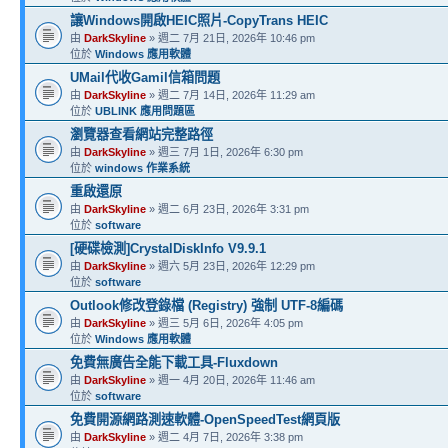
讓Windows開啟HEIC照片-CopyTrans HEIC
由
DarkSkyline
» 週二 7月 21日, 2026年 10:46 pm
位於
Windows 應用軟體
UMail代收Gamil信箱問題
由
DarkSkyline
» 週二 7月 14日, 2026年 11:29 am
位於
UBLINK 應用問題區
瀏覽器查看網站完整路徑
由
DarkSkyline
» 週三 7月 1日, 2026年 6:30 pm
位於
windows 作業系統
重啟還原
由
DarkSkyline
» 週二 6月 23日, 2026年 3:31 pm
位於
software
[硬碟檢測]CrystalDiskInfo V9.9.1
由
DarkSkyline
» 週六 5月 23日, 2026年 12:29 pm
位於
software
Outlook修改登錄檔 (Registry) 強制 UTF-8編碼
由
DarkSkyline
» 週三 5月 6日, 2026年 4:05 pm
位於
Windows 應用軟體
免費無廣告全能下載工具-Fluxdown
由
DarkSkyline
» 週一 4月 20日, 2026年 11:46 am
位於
software
免費開源網路測速軟體-OpenSpeedTest網頁版
由
DarkSkyline
» 週二 4月 7日, 2026年 3:38 pm