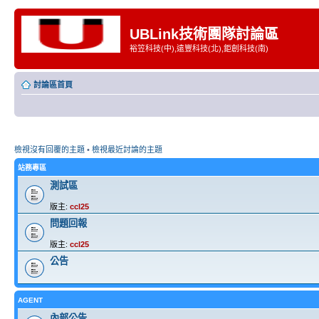
UBLink技術團隊討論區
裕笠科技(中),遠豐科技(北),鉅創科技(南)
討論區首頁
檢視沒有回覆的主題
•
檢視最近討論的主題
站務專區
測試區
版主:
ccl25
問題回報
版主:
ccl25
公告
AGENT
內部公告