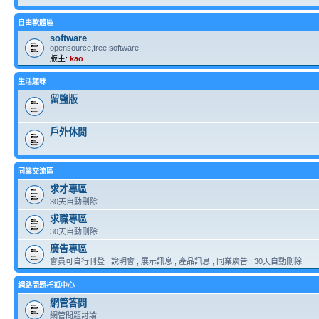
自由軟體區
software
opensource,free software
版主:
kao
生活趣味
留鹽版
戶外休閒
同業交流區
求才專區
30天自動刪除
求職專區
30天自動刪除
廣告專區
會員可自行刊登 , 說明會 , 展示訊息 , 產品訊息 , 同業廣告 , 30天自動刪除
網路問題托孤中心
網管答問
網管問題討論