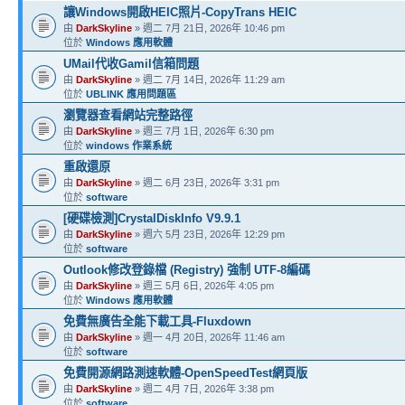
讓Windows開啟HEIC照片-CopyTrans HEIC
由
DarkSkyline
» 週二 7月 21日, 2026年 10:46 pm
位於
Windows 應用軟體
UMail代收Gamil信箱問題
由
DarkSkyline
» 週二 7月 14日, 2026年 11:29 am
位於
UBLINK 應用問題區
瀏覽器查看網站完整路徑
由
DarkSkyline
» 週三 7月 1日, 2026年 6:30 pm
位於
windows 作業系統
重啟還原
由
DarkSkyline
» 週二 6月 23日, 2026年 3:31 pm
位於
software
[硬碟檢測]CrystalDiskInfo V9.9.1
由
DarkSkyline
» 週六 5月 23日, 2026年 12:29 pm
位於
software
Outlook修改登錄檔 (Registry) 強制 UTF-8編碼
由
DarkSkyline
» 週三 5月 6日, 2026年 4:05 pm
位於
Windows 應用軟體
免費無廣告全能下載工具-Fluxdown
由
DarkSkyline
» 週一 4月 20日, 2026年 11:46 am
位於
software
免費開源網路測速軟體-OpenSpeedTest網頁版
由
DarkSkyline
» 週二 4月 7日, 2026年 3:38 pm
位於
software