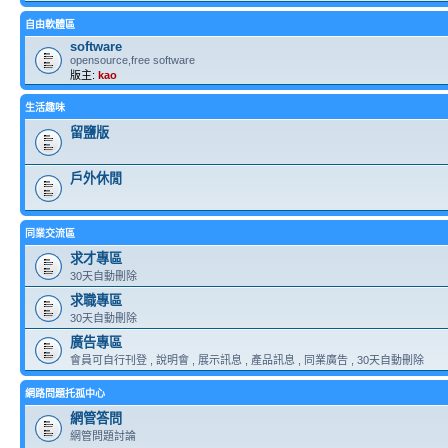
自由軟體區
software
opensource,free software
版主:
kao
生活趣味
留鹽版
戶外休閒
同業交流區
求才專區
30天自動刪除
求職專區
30天自動刪除
廣告專區
會員可自行刊登 , 說明會 , 展示訊息 , 產品訊息 , 同業廣告 , 30天自動刪除
網路問題托孤中心
網管答問
網管問題討論