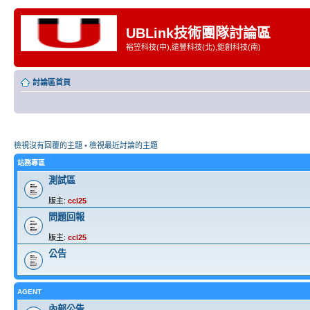
UBLink技術團隊討論區
裕笠科技(中),遠豐科技(北),鉅創科技(南)
討論區首頁
檢視沒有回覆的主題
•
檢視最近討論的主題
站務專區
測試區
版主:
ccl25
問題回報
版主:
ccl25
公告
AGENT
內部公告