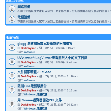
設備二手交換區
網路設備
不用的網路設備大家可以放到上面來作交換，給有設備再次發光發熱的機會。3
電腦設備
不用的網路設備大家可以放到上面來作交換，給有設備再次發光發熱的機會。3
最近的主題
glogg-瀏覽和搜尋冗長複雜的日誌檔案
由
DarkSkyline
» 週三 8月 5日, 2026年 1:13 am
位於
software
UVviewsoft LogViewer查看無限大小的文字日誌
由
DarkSkyline
» 週三 8月 5日, 2026年 12:47 am
位於
software
文件搜索精靈-FileGaze
由
DarkSkyline
» 週五 7月 31日, 2026年 11:16 am
位於
software
阻擋Line電腦版廣告
由
DarkSkyline
» 週一 7月 27日, 2026年 3:16 pm
位於
Windows 應用軟體
用Chrome瀏覽器開啟PDF文件
由
DarkSkyline
» 週二 7月 21日, 2026年 10:52 pm
位於
Windows 應用軟體