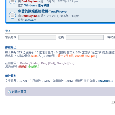
由
DarkSkyline
» 週一 3月 3日, 2025年 4:17 pm
位於
Windows 應用軟體
免費的遠端遙控軟體-TrustViewer
由
DarkSkyline
» 週四 2月 27日, 2025年 1:14 pm
位於
software
登入
會員名稱:
密碼:
|
每次
誰在線上
線上共有
263
位使用者：3 位註冊會員、0 位隱形會員和 260 位訪客 (這些資料是根據過
最高線上人數記錄為
6934
人 [ 記錄時間：
週一 2月 9日, 2026年 8:55 pm
]
註冊會員：
Baidu [Spider]
,
Bing [Bot]
,
Google [Bot]
顏色說明:
管理員
,
全域版主
統計資料
文章總數：
12709
• 主題總數：
6386
• 會員總數：
2913
• 最新註冊的會員：
lineytb0315
討論區首頁
正