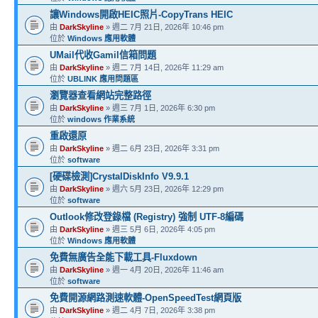
讓Windows開啟HEIC照片-CopyTrans HEIC
由
DarkSkyline
» 週二 7月 21日, 2026年 10:46 pm
位於
Windows 應用軟體
UMail代收Gamil信箱問題
由
DarkSkyline
» 週二 7月 14日, 2026年 11:29 am
位於
UBLINK 應用問題區
瀏覽器查看網站完整路徑
由
DarkSkyline
» 週三 7月 1日, 2026年 6:30 pm
位於
windows 作業系統
重啟還原
由
DarkSkyline
» 週二 6月 23日, 2026年 3:31 pm
位於
software
[硬碟檢測]CrystalDiskInfo V9.9.1
由
DarkSkyline
» 週六 5月 23日, 2026年 12:29 pm
位於
software
Outlook修改登錄檔 (Registry) 強制 UTF-8編碼
由
DarkSkyline
» 週三 5月 6日, 2026年 4:05 pm
位於
Windows 應用軟體
免費無廣告全能下載工具-Fluxdown
由
DarkSkyline
» 週一 4月 20日, 2026年 11:46 am
位於
software
免費開源網路測速軟體-OpenSpeedTest網頁版
由
DarkSkyline
» 週二 4月 7日, 2026年 3:38 pm