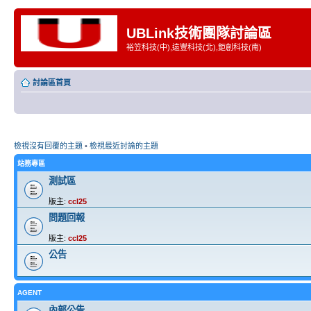
UBLink技術團隊討論區
裕笠科技(中),遠豐科技(北),鉅創科技(南)
討論區首頁
檢視沒有回覆的主題
•
檢視最近討論的主題
站務專區
測試區
版主:
ccl25
問題回報
版主:
ccl25
公告
AGENT
內部公告