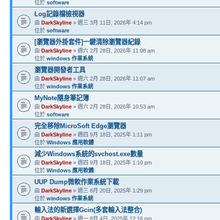
位於
software
Log記錄檔檢視器
由
DarkSkyline
» 週三 3月 11日, 2026年 4:14 pm
位於
software
[瀏覽器外掛套件]一鍵清除瀏覽器紀錄
由
DarkSkyline
» 週六 2月 28日, 2026年 11:08 am
位於
windows 作業系統
瀏覽器開發者工具
由
DarkSkyline
» 週六 2月 28日, 2026年 11:07 am
位於
windows 作業系統
MyNote隨身筆記簿
由
DarkSkyline
» 週六 2月 28日, 2026年 10:53 am
位於
software
完全移除MicroSoft Edge瀏覽器
由
DarkSkyline
» 週四 9月 18日, 2025年 1:11 pm
位於
Windows 應用軟體
減少Windows系統的svchost.exe數量
由
DarkSkyline
» 週四 9月 18日, 2025年 1:10 pm
位於
Windows 應用軟體
UUP Dump微軟作業系統下載
由
DarkSkyline
» 週三 8月 20日, 2025年 1:29 pm
位於
windows 作業系統
輸入法的新選擇Gcin(多套輸入法整合)
由
DarkSkyline
» 週一 8月 4日, 2025年 12:16 pm