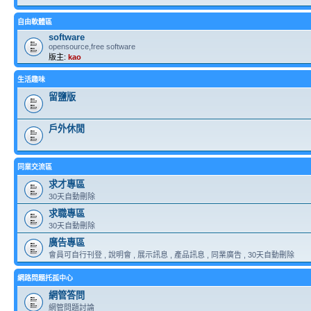
自由軟體區
software
opensource,free software
版主:
kao
生活趣味
留鹽版
戶外休閒
同業交流區
求才專區
30天自動刪除
求職專區
30天自動刪除
廣告專區
會員可自行刊登 , 說明會 , 展示訊息 , 產品訊息 , 同業廣告 , 30天自動刪除
網路問題托孤中心
網管答問
網管問題討論