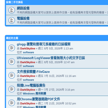
設備二手交換區
網路設備
不用的網路設備大家可以放到上面來作交換，給有設備再次發光發熱的機會。3
電腦設備
不用的網路設備大家可以放到上面來作交換，給有設備再次發光發熱的機會。3
最近的主題
glogg-瀏覽和搜尋冗長複雜的日誌檔案
由
DarkSkyline
» 週三 8月 5日, 2026年 1:13 am
位於
software
UVviewsoft LogViewer查看無限大小的文字日誌
由
DarkSkyline
» 週三 8月 5日, 2026年 12:47 am
位於
software
文件搜索精靈-FileGaze
由
DarkSkyline
» 週五 7月 31日, 2026年 11:16 am
位於
software
阻擋Line電腦版廣告
由
DarkSkyline
» 週一 7月 27日, 2026年 3:16 pm
位於
Windows 應用軟體
用Chrome瀏覽器開啟PDF文件
由
DarkSkyline
» 週二 7月 21日, 2026年 10:52 pm
位於
Windows 應用軟體