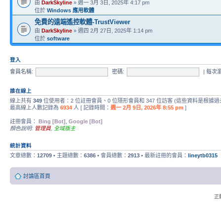
由
DarkSkyline
» 週一 3月 3日, 2025年 4:17 pm
位於
Windows 應用軟體
免費的遠端遙控軟體-TrustViewer
由
DarkSkyline
» 週四 2月 27日, 2025年 1:14 pm
位於
software
登入
會員名稱:
密碼:
|
每次
誰在線上
線上共有
349
位使用者：2 位註冊會員、0 位隱形會員和 347 位訪客 (這些資料是根據過
最高線上人數記錄為
6934
人 [ 記錄時間：
週一 2月 9日, 2026年 8:55 pm
]
註冊會員：
Bing [Bot]
,
Google [Bot]
顏色說明:
管理員
,
全域版主
統計資料
文章總數：
12709
• 主題總數：
6386
• 會員總數：
2913
• 最新註冊的會員：
lineytb0315
討論區首頁
正