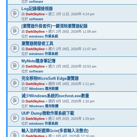
位於
software
Log記錄檔檢視器
由
DarkSkyline
» 週三 3月 11日, 2026年 4:14 pm
位於
software
[瀏覽器外掛套件]一鍵清除瀏覽器紀錄
由
DarkSkyline
» 週六 2月 28日, 2026年 11:08 am
位於
windows 作業系統
瀏覽器開發者工具
由
DarkSkyline
» 週六 2月 28日, 2026年 11:07 am
位於
windows 作業系統
MyNote隨身筆記簿
由
DarkSkyline
» 週六 2月 28日, 2026年 10:53 am
位於
software
完全移除MicroSoft Edge瀏覽器
由
DarkSkyline
» 週四 9月 18日, 2025年 1:11 pm
位於
Windows 應用軟體
減少Windows系統的svchost.exe數量
由
DarkSkyline
» 週四 9月 18日, 2025年 1:10 pm
位於
Windows 應用軟體
UUP Dump微軟作業系統下載
由
DarkSkyline
» 週三 8月 20日, 2025年 1:29 pm
位於
windows 作業系統
輸入法的新選擇Gcin(多套輸入法整合)
由
DarkSkyline
» 週一 8月 4日, 2025年 12:16 pm