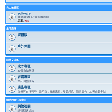
自由軟體區
software
opensource,free software
版主:
kao
生活趣味
留鹽版
戶外休閒
同業交流區
求才專區
30天自動刪除
求職專區
30天自動刪除
廣告專區
會員可自行刊登 , 說明會 , 展示訊息 , 產品訊息 , 同業廣告 , 30天自動刪除
網路問題托孤中心
網管答問
網管問題討論