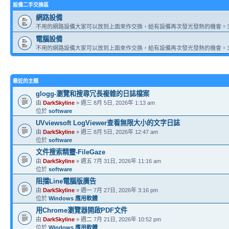
設備二手交換區
網路設備
不用的網路設備大家可以放到上面來作交換，給有設備再次發光發熱的機會。3
電腦設備
不用的網路設備大家可以放到上面來作交換，給有設備再次發光發熱的機會。3
最近的主題
glogg-瀏覽和搜尋冗長複雜的日誌檔案
由
DarkSkyline
» 週三 8月 5日, 2026年 1:13 am
位於
software
UVviewsoft LogViewer查看無限大小的文字日誌
由
DarkSkyline
» 週三 8月 5日, 2026年 12:47 am
位於
software
文件搜索精靈-FileGaze
由
DarkSkyline
» 週五 7月 31日, 2026年 11:16 am
位於
software
阻擋Line電腦版廣告
由
DarkSkyline
» 週一 7月 27日, 2026年 3:16 pm
位於
Windows 應用軟體
用Chrome瀏覽器開啟PDF文件
由
DarkSkyline
» 週二 7月 21日, 2026年 10:52 pm
位於
Windows 應用軟體