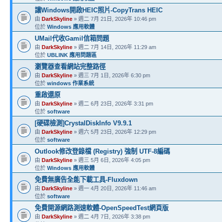
讓Windows開啟HEIC照片-CopyTrans HEIC
由
DarkSkyline
» 週二 7月 21日, 2026年 10:46 pm
位於
Windows 應用軟體
UMail代收Gamil信箱問題
由
DarkSkyline
» 週二 7月 14日, 2026年 11:29 am
位於
UBLINK 應用問題區
瀏覽器查看網站完整路徑
由
DarkSkyline
» 週三 7月 1日, 2026年 6:30 pm
位於
windows 作業系統
重啟還原
由
DarkSkyline
» 週二 6月 23日, 2026年 3:31 pm
位於
software
[硬碟檢測]CrystalDiskInfo V9.9.1
由
DarkSkyline
» 週六 5月 23日, 2026年 12:29 pm
位於
software
Outlook修改登錄檔 (Registry) 強制 UTF-8編碼
由
DarkSkyline
» 週三 5月 6日, 2026年 4:05 pm
位於
Windows 應用軟體
免費無廣告全能下載工具-Fluxdown
由
DarkSkyline
» 週一 4月 20日, 2026年 11:46 am
位於
software
免費開源網路測速軟體-OpenSpeedTest網頁版
由
DarkSkyline
» 週二 4月 7日, 2026年 3:38 pm