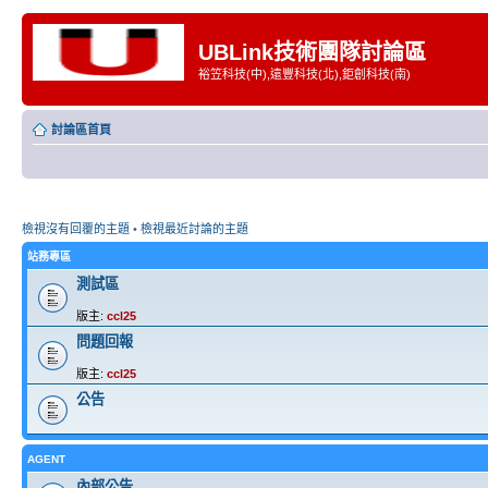
UBLink技術團隊討論區
裕笠科技(中),遠豐科技(北),鉅創科技(南)
討論區首頁
檢視沒有回覆的主題
•
檢視最近討論的主題
站務專區
測試區
版主:
ccl25
問題回報
版主:
ccl25
公告
AGENT
內部公告