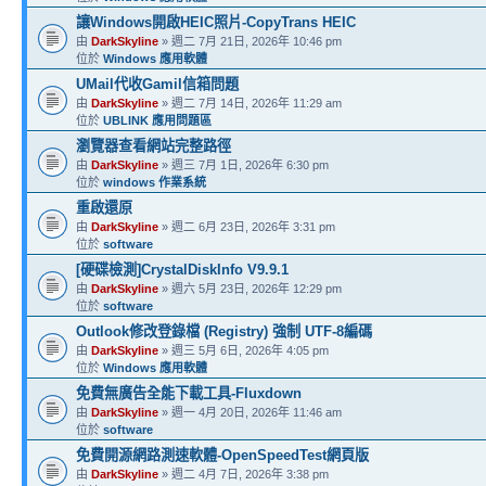
讓Windows開啟HEIC照片-CopyTrans HEIC
由
DarkSkyline
» 週二 7月 21日, 2026年 10:46 pm
位於
Windows 應用軟體
UMail代收Gamil信箱問題
由
DarkSkyline
» 週二 7月 14日, 2026年 11:29 am
位於
UBLINK 應用問題區
瀏覽器查看網站完整路徑
由
DarkSkyline
» 週三 7月 1日, 2026年 6:30 pm
位於
windows 作業系統
重啟還原
由
DarkSkyline
» 週二 6月 23日, 2026年 3:31 pm
位於
software
[硬碟檢測]CrystalDiskInfo V9.9.1
由
DarkSkyline
» 週六 5月 23日, 2026年 12:29 pm
位於
software
Outlook修改登錄檔 (Registry) 強制 UTF-8編碼
由
DarkSkyline
» 週三 5月 6日, 2026年 4:05 pm
位於
Windows 應用軟體
免費無廣告全能下載工具-Fluxdown
由
DarkSkyline
» 週一 4月 20日, 2026年 11:46 am
位於
software
免費開源網路測速軟體-OpenSpeedTest網頁版
由
DarkSkyline
» 週二 4月 7日, 2026年 3:38 pm