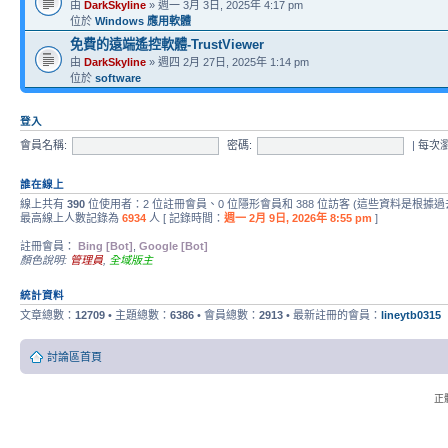
由
DarkSkyline
» 週一 3月 3日, 2025年 4:17 pm
位於
Windows 應用軟體
免費的遠端遙控軟體-TrustViewer
由
DarkSkyline
» 週四 2月 27日, 2025年 1:14 pm
位於
software
登入
會員名稱:
密碼:
|
每次
誰在線上
線上共有
390
位使用者：2 位註冊會員、0 位隱形會員和 388 位訪客 (這些資料是根據過
最高線上人數記錄為
6934
人 [ 記錄時間：
週一 2月 9日, 2026年 8:55 pm
]
註冊會員：
Bing [Bot]
,
Google [Bot]
顏色說明:
管理員
,
全域版主
統計資料
文章總數：
12709
• 主題總數：
6386
• 會員總數：
2913
• 最新註冊的會員：
lineytb0315
討論區首頁
正