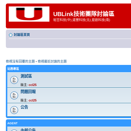
UBLink技術團隊討論區
裕笠科技(中),遠豐科技(北),鉅創科技(南)
討論區首頁
檢視沒有回覆的主題
•
檢視最近討論的主題
站務專區
測試區
版主:
ccl25
問題回報
版主:
ccl25
公告
AGENT
內部公告