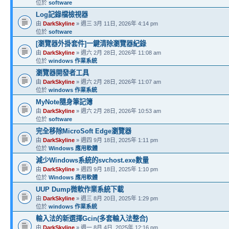
位於
software
Log記錄檔檢視器
由
DarkSkyline
» 週三 3月 11日, 2026年 4:14 pm
位於
software
[瀏覽器外掛套件]一鍵清除瀏覽器紀錄
由
DarkSkyline
» 週六 2月 28日, 2026年 11:08 am
位於
windows 作業系統
瀏覽器開發者工具
由
DarkSkyline
» 週六 2月 28日, 2026年 11:07 am
位於
windows 作業系統
MyNote隨身筆記簿
由
DarkSkyline
» 週六 2月 28日, 2026年 10:53 am
位於
software
完全移除MicroSoft Edge瀏覽器
由
DarkSkyline
» 週四 9月 18日, 2025年 1:11 pm
位於
Windows 應用軟體
減少Windows系統的svchost.exe數量
由
DarkSkyline
» 週四 9月 18日, 2025年 1:10 pm
位於
Windows 應用軟體
UUP Dump微軟作業系統下載
由
DarkSkyline
» 週三 8月 20日, 2025年 1:29 pm
位於
windows 作業系統
輸入法的新選擇Gcin(多套輸入法整合)
由
DarkSkyline
» 週一 8月 4日, 2025年 12:16 pm