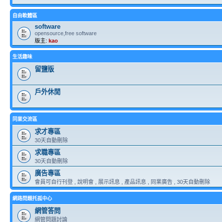
自由軟體區
software
opensource,free software
版主:
kao
生活趣味
留鹽版
戶外休閒
同業交流區
求才專區
30天自動刪除
求職專區
30天自動刪除
廣告專區
會員可自行刊登 , 說明會 , 展示訊息 , 產品訊息 , 同業廣告 , 30天自動刪除
網路問題托孤中心
網管答問
網管問題討論