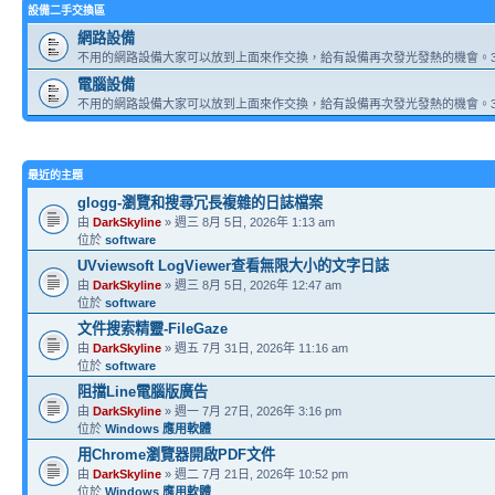
設備二手交換區
網路設備
不用的網路設備大家可以放到上面來作交換，給有設備再次發光發熱的機會。3
電腦設備
不用的網路設備大家可以放到上面來作交換，給有設備再次發光發熱的機會。3
最近的主題
glogg-瀏覽和搜尋冗長複雜的日誌檔案
由
DarkSkyline
» 週三 8月 5日, 2026年 1:13 am
位於
software
UVviewsoft LogViewer查看無限大小的文字日誌
由
DarkSkyline
» 週三 8月 5日, 2026年 12:47 am
位於
software
文件搜索精靈-FileGaze
由
DarkSkyline
» 週五 7月 31日, 2026年 11:16 am
位於
software
阻擋Line電腦版廣告
由
DarkSkyline
» 週一 7月 27日, 2026年 3:16 pm
位於
Windows 應用軟體
用Chrome瀏覽器開啟PDF文件
由
DarkSkyline
» 週二 7月 21日, 2026年 10:52 pm
位於
Windows 應用軟體