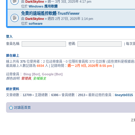
由
DarkSkyline
» 週一 3月 3日, 2025年 4:17 pm
位於
Windows 應用軟體
免費的遠端遙控軟體-TrustViewer
由
DarkSkyline
» 週四 2月 27日, 2025年 1:14 pm
位於
software
登入
會員名稱:
密碼:
|
每次
誰在線上
線上共有
375
位使用者：2 位註冊會員、0 位隱形會員和 373 位訪客 (這些資料是根據過
最高線上人數記錄為
6934
人 [ 記錄時間：
週一 2月 9日, 2026年 8:55 pm
]
註冊會員：
Bing [Bot]
,
Google [Bot]
顏色說明:
管理員
,
全域版主
統計資料
文章總數：
12709
• 主題總數：
6386
• 會員總數：
2913
• 最新註冊的會員：
lineytb0315
討論區首頁
正