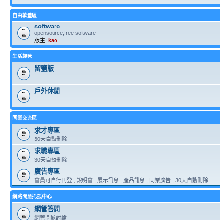
自由軟體區
software
opensource,free software
版主:
kao
生活趣味
留鹽版
戶外休閒
同業交流區
求才專區
30天自動刪除
求職專區
30天自動刪除
廣告專區
會員可自行刊登 , 說明會 , 展示訊息 , 產品訊息 , 同業廣告 , 30天自動刪除
網路問題托孤中心
網管答問
網管問題討論