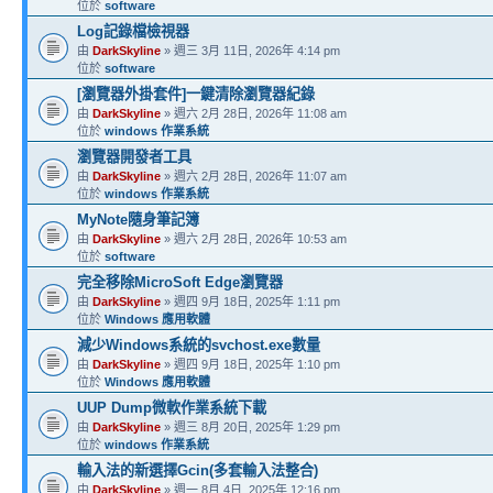
位於
software
Log記錄檔檢視器
由
DarkSkyline
» 週三 3月 11日, 2026年 4:14 pm
位於
software
[瀏覽器外掛套件]一鍵清除瀏覽器紀錄
由
DarkSkyline
» 週六 2月 28日, 2026年 11:08 am
位於
windows 作業系統
瀏覽器開發者工具
由
DarkSkyline
» 週六 2月 28日, 2026年 11:07 am
位於
windows 作業系統
MyNote隨身筆記簿
由
DarkSkyline
» 週六 2月 28日, 2026年 10:53 am
位於
software
完全移除MicroSoft Edge瀏覽器
由
DarkSkyline
» 週四 9月 18日, 2025年 1:11 pm
位於
Windows 應用軟體
減少Windows系統的svchost.exe數量
由
DarkSkyline
» 週四 9月 18日, 2025年 1:10 pm
位於
Windows 應用軟體
UUP Dump微軟作業系統下載
由
DarkSkyline
» 週三 8月 20日, 2025年 1:29 pm
位於
windows 作業系統
輸入法的新選擇Gcin(多套輸入法整合)
由
DarkSkyline
» 週一 8月 4日, 2025年 12:16 pm