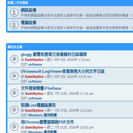
設備二手交換區
網路設備
不用的網路設備大家可以放到上面來作交換，給有設備再次發光發熱的機會。3
電腦設備
不用的網路設備大家可以放到上面來作交換，給有設備再次發光發熱的機會。3
最近的主題
glogg-瀏覽和搜尋冗長複雜的日誌檔案
由
DarkSkyline
» 週三 8月 5日, 2026年 1:13 am
位於
software
UVviewsoft LogViewer查看無限大小的文字日誌
由
DarkSkyline
» 週三 8月 5日, 2026年 12:47 am
位於
software
文件搜索精靈-FileGaze
由
DarkSkyline
» 週五 7月 31日, 2026年 11:16 am
位於
software
阻擋Line電腦版廣告
由
DarkSkyline
» 週一 7月 27日, 2026年 3:16 pm
位於
Windows 應用軟體
用Chrome瀏覽器開啟PDF文件
由
DarkSkyline
» 週二 7月 21日, 2026年 10:52 pm
位於
Windows 應用軟體