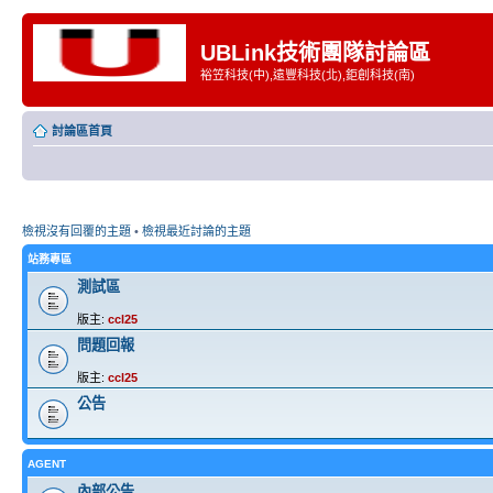
UBLink技術團隊討論區
裕笠科技(中),遠豐科技(北),鉅創科技(南)
討論區首頁
檢視沒有回覆的主題
•
檢視最近討論的主題
站務專區
測試區
版主:
ccl25
問題回報
版主:
ccl25
公告
AGENT
內部公告