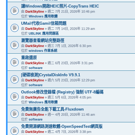
讓Windows開啟HEIC照片-CopyTrans HEIC
由
DarkSkyline
» 週二 7月 21日, 2026年 10:46 pm
位於
Windows 應用軟體
UMail代收Gamil信箱問題
由
DarkSkyline
» 週二 7月 14日, 2026年 11:29 am
位於
UBLINK 應用問題區
瀏覽器查看網站完整路徑
由
DarkSkyline
» 週三 7月 1日, 2026年 6:30 pm
位於
windows 作業系統
重啟還原
由
DarkSkyline
» 週二 6月 23日, 2026年 3:31 pm
位於
software
[硬碟檢測]CrystalDiskInfo V9.9.1
由
DarkSkyline
» 週六 5月 23日, 2026年 12:29 pm
位於
software
Outlook修改登錄檔 (Registry) 強制 UTF-8編碼
由
DarkSkyline
» 週三 5月 6日, 2026年 4:05 pm
位於
Windows 應用軟體
免費無廣告全能下載工具-Fluxdown
由
DarkSkyline
» 週一 4月 20日, 2026年 11:46 am
位於
software
免費開源網路測速軟體-OpenSpeedTest網頁版
由
DarkSkyline
» 週二 4月 7日, 2026年 3:38 pm