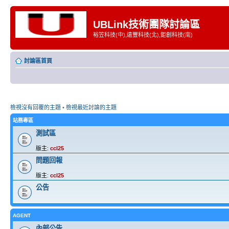
UBLink技術團隊討論區
裕笠科技(中),遠豐科技(北),鉅創科技(南)
討論區首頁
檢視沒有回覆的主題
•
檢視最近討論的主題
站務專區
測試區
版主:
ccl25
問題回報
版主:
ccl25
公告
AGENT
內部公告