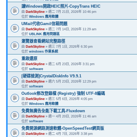
讓Windows開啟HEIC照片-CopyTrans HEIC
由
DarkSkyline
» 週二 7月 21日, 2026年 10:46 pm
位於
Windows 應用軟體
UMail代收Gamil信箱問題
由
DarkSkyline
» 週二 7月 14日, 2026年 11:29 am
位於
UBLINK 應用問題區
瀏覽器查看網站完整路徑
由
DarkSkyline
» 週三 7月 1日, 2026年 6:30 pm
位於
windows 作業系統
重啟還原
由
DarkSkyline
» 週二 6月 23日, 2026年 3:31 pm
位於
software
[硬碟檢測]CrystalDiskInfo V9.9.1
由
DarkSkyline
» 週六 5月 23日, 2026年 12:29 pm
位於
software
Outlook修改登錄檔 (Registry) 強制 UTF-8編碼
由
DarkSkyline
» 週三 5月 6日, 2026年 4:05 pm
位於
Windows 應用軟體
免費無廣告全能下載工具-Fluxdown
由
DarkSkyline
» 週一 4月 20日, 2026年 11:46 am
位於
software
免費開源網路測速軟體-OpenSpeedTest網頁版
由
DarkSkyline
» 週二 4月 7日, 2026年 3:38 pm