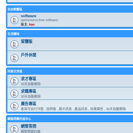
自由軟體區
software
opensource,free software
版主:
kao
生活趣味
留鹽版
戶外休閒
同業交流區
求才專區
30天自動刪除
求職專區
30天自動刪除
廣告專區
會員可自行刊登 , 說明會 , 展示訊息 , 產品訊息 , 同業廣告 , 30天自動刪除
網路問題托孤中心
網管答問
網管問題討論