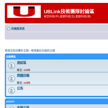
UBLink技術團隊討論區
裕笠科技(中),遠豐科技(北),鉅創科技(南)
討論區首頁
檢視沒有回覆的主題
•
檢視最近討論的主題
站務專區
測試區
版主:
ccl25
問題回報
版主:
ccl25
公告
AGENT
內部公告