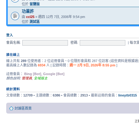
位於
留鹽版
功蓋許
由
ccl25
» 週四 12月 7日, 2006年 9:54 pm
位於
測試區
登入
會員名稱:
密碼:
|
每次
誰在線上
線上共有
289
位使用者：2 位註冊會員、0 位隱形會員和 287 位訪客 (這些資料是根據過
最高線上人數記錄為
6934
人 [ 記錄時間：
週一 2月 9日, 2026年 8:55 pm
]
註冊會員：
Bing [Bot]
,
Google [Bot]
顏色說明:
管理員
,
全域版主
統計資料
文章總數：
12709
• 主題總數：
6386
• 會員總數：
2913
• 最新註冊的會員：
lineytb0315
討論區首頁
正