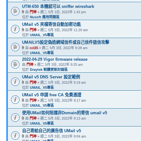
UTM-650 本機就可以 sniffer wireshark
由
門神
» 週二 5月 3日, 2022年 1:42 pm
位於
Nusoft 應用問題區
UMail v5 夾檔寄信自動加密功能
由
門神
» 週二 5月 3日, 2022年 11:20 am
位於
UMAIL_V5專區
UMAILV5設定偽造網域信件或自己信件退信攻擊
由
ccl25
» 週二 5月 3日, 2022年 9:28 am
位於
UMAIL_V5專區
2022-04-29 Vigor firmware release
由
門神
» 週二 5月 3日, 2022年 9:25 am
位於
Draytek 軔體更新討論區
UMail v5 DNS Server 設定範例
由
門神
» 週二 5月 3日, 2022年 9:19 am
位於
UMAIL_V5專區
UMail v5 申請 free CA 免費憑證
由
門神
» 週二 5月 3日, 2022年 9:17 am
位於
UMAIL_V5專區
使用UMail如何阻擋非Domain的寄信 umail v5
由
門神
» 週二 5月 3日, 2022年 9:13 am
位於
UMAIL_V5專區
自己寄給自己的廣告信 UMail v5
由
門神
» 週二 5月 3日, 2022年 9:04 am