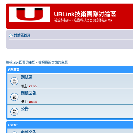
UBLink技術團隊討論區
裕笠科技(中),遠豐科技(北),鉅創科技(南)
討論區首頁
檢視沒有回覆的主題
•
檢視最近討論的主題
站務專區
測試區
版主:
ccl25
問題回報
版主:
ccl25
公告
AGENT
內部公告