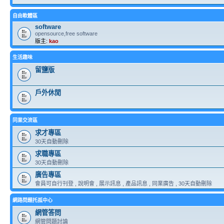
自由軟體區
software
opensource,free software
版主:
kao
生活趣味
留鹽版
戶外休閒
同業交流區
求才專區
30天自動刪除
求職專區
30天自動刪除
廣告專區
會員可自行刊登 , 說明會 , 展示訊息 , 產品訊息 , 同業廣告 , 30天自動刪除
網路問題托孤中心
網管答問
網管問題討論