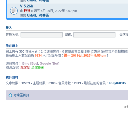
位於
UMAIL_V5專區
V 5.26h
由
門神
» 週五 4月 29日, 2022年 5:07 pm
位於
UMAIL_V5專區
登入
會員名稱:
密碼:
|
每次
誰在線上
線上共有
300
位使用者：2 位註冊會員、0 位隱形會員和 298 位訪客 (這些資料是根據過
最高線上人數記錄為
6934
人 [ 記錄時間：
週一 2月 9日, 2026年 8:55 pm
]
註冊會員：
Bing [Bot]
,
Google [Bot]
顏色說明:
管理員
,
全域版主
統計資料
文章總數：
12709
• 主題總數：
6386
• 會員總數：
2913
• 最新註冊的會員：
lineytb0315
討論區首頁
正