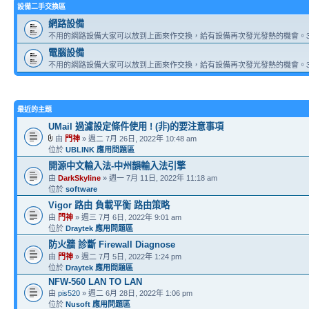
設備二手交換區
網路設備
不用的網路設備大家可以放到上面來作交換，給有設備再次發光發熱的機會。3
電腦設備
不用的網路設備大家可以放到上面來作交換，給有設備再次發光發熱的機會。3
最近的主題
UMail 過濾設定條件使用 ! (非)的要注意事項
由
門神
» 週二 7月 26日, 2022年 10:48 am
位於
UBLINK 應用問題區
開源中文輸入法-中州韻輸入法引擎
由
DarkSkyline
» 週一 7月 11日, 2022年 11:18 am
位於
software
Vigor 路由 負載平衡 路由策略
由
門神
» 週三 7月 6日, 2022年 9:01 am
位於
Draytek 應用問題區
防火牆 診斷 Firewall Diagnose
由
門神
» 週二 7月 5日, 2022年 1:24 pm
位於
Draytek 應用問題區
NFW-560 LAN TO LAN
由
pis520
» 週二 6月 28日, 2022年 1:06 pm
位於
Nusoft 應用問題區