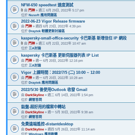
NFW-650 speedtest 速度測試
由
門神
» 週三 6月 29日, 2022年 5:17 pm
位於
Nusoft 應用問題區
2022-06-23 Vigor Release firmware
由
門神
» 週四 6月 23日, 2022年 4:39 pm
位於
Draytek 軔體更新討論區
kaspersky-small-office-security 卡巴斯基 新增信任 IP 網段
由
門神
» 週三 6月 22日, 2022年 10:47 am
位於
三A討論
kaspersky 卡巴斯基 更新伺服器列表 IP List
由
門神
» 週一 6月 20日, 2022年 12:16 pm
位於
三A討論
Vigor 上課時間：2022/7/5 (二) 10:00 ~ 12:00
由
門神
» 週一 6月 20日, 2022年 10:28 am
位於
Draytek 應用問題區
2022/5/30 後使用Outlook 收發 Gmail
由
DarkSkyline
» 週二 6月 14日, 2022年 1:54 pm
位於
網管答問
鈦盤-超好用的檔案中轉站
由
DarkSkyline
» 週一 5月 30日, 2022年 9:38 am
位於
網管答問
免費遠端遙控-distantdesktop
由
DarkSkyline
» 週四 5月 26日, 2022年 11:14 am
位於
Windows 應用軟體