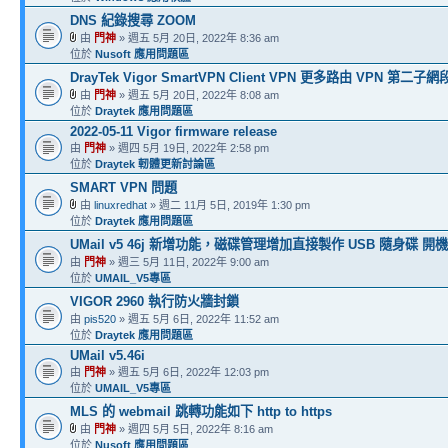
DNS 紀錄搜尋 ZOOM
由
門神
» 週五 5月 20日, 2022年 8:36 am
位於
Nusoft 應用問題區
DrayTek Vigor SmartVPN Client VPN 更多路由 VPN 第二子網
由
門神
» 週五 5月 20日, 2022年 8:08 am
位於
Draytek 應用問題區
2022-05-11 Vigor firmware release
由
門神
» 週四 5月 19日, 2022年 2:58 pm
位於
Draytek 軔體更新討論區
SMART VPN 問題
由
linuxredhat
» 週二 11月 5日, 2019年 1:30 pm
位於
Draytek 應用問題區
UMail v5 46j 新增功能，磁碟管理增加直接製作 USB 隨身碟 開
由
門神
» 週三 5月 11日, 2022年 9:00 am
位於
UMAIL_V5專區
VIGOR 2960 執行防火牆封鎖
由
pis520
» 週五 5月 6日, 2022年 11:52 am
位於
Draytek 應用問題區
UMail v5.46i
由
門神
» 週五 5月 6日, 2022年 12:03 pm
位於
UMAIL_V5專區
MLS 的 webmail 跳轉功能如下 http to https
由
門神
» 週四 5月 5日, 2022年 8:16 am
位於
Nusoft 應用問題區