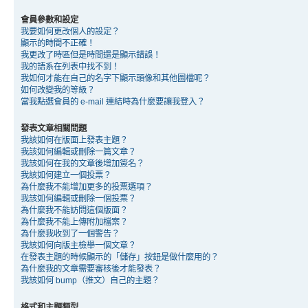
會員參數和設定
我要如何更改個人的設定？
顯示的時間不正確！
我更改了時區但是時間還是顯示錯誤！
我的語系在列表中找不到！
我如何才能在自己的名字下顯示頭像和其他圖檔呢？
如何改變我的等級？
當我點選會員的 e-mail 連結時為什麼要讓我登入？
發表文章相關問題
我該如何在版面上發表主題？
我該如何編輯或刪除一篇文章？
我該如何在我的文章後增加簽名？
我該如何建立一個投票？
為什麼我不能增加更多的投票選項？
我該如何編輯或刪除一個投票？
為什麼我不能訪問這個版面？
為什麼我不能上傳附加檔案？
為什麼我收到了一個警告？
我該如何向版主檢舉一個文章？
在發表主題的時候顯示的「儲存」按鈕是做什麼用的？
為什麼我的文章需要審核後才能發表？
我該如何 bump（推文）自己的主題？
格式和主題類型