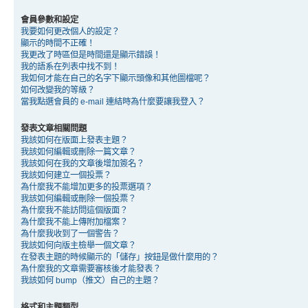
會員參數和設定
我要如何更改個人的設定？
顯示的時間不正確！
我更改了時區但是時間還是顯示錯誤！
我的語系在列表中找不到！
我如何才能在自己的名字下顯示頭像和其他圖檔呢？
如何改變我的等級？
當我點選會員的 e-mail 連結時為什麼要讓我登入？
發表文章相關問題
我該如何在版面上發表主題？
我該如何編輯或刪除一篇文章？
我該如何在我的文章後增加簽名？
我該如何建立一個投票？
為什麼我不能增加更多的投票選項？
我該如何編輯或刪除一個投票？
為什麼我不能訪問這個版面？
為什麼我不能上傳附加檔案？
為什麼我收到了一個警告？
我該如何向版主檢舉一個文章？
在發表主題的時候顯示的「儲存」按鈕是做什麼用的？
為什麼我的文章需要審核後才能發表？
我該如何 bump（推文）自己的主題？
格式和主題類型