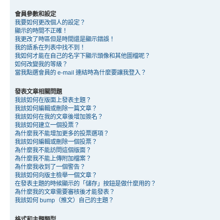
會員參數和設定
我要如何更改個人的設定？
顯示的時間不正確！
我更改了時區但是時間還是顯示錯誤！
我的語系在列表中找不到！
我如何才能在自己的名字下顯示頭像和其他圖檔呢？
如何改變我的等級？
當我點選會員的 e-mail 連結時為什麼要讓我登入？
發表文章相關問題
我該如何在版面上發表主題？
我該如何編輯或刪除一篇文章？
我該如何在我的文章後增加簽名？
我該如何建立一個投票？
為什麼我不能增加更多的投票選項？
我該如何編輯或刪除一個投票？
為什麼我不能訪問這個版面？
為什麼我不能上傳附加檔案？
為什麼我收到了一個警告？
我該如何向版主檢舉一個文章？
在發表主題的時候顯示的「儲存」按鈕是做什麼用的？
為什麼我的文章需要審核後才能發表？
我該如何 bump（推文）自己的主題？
格式和主題類型