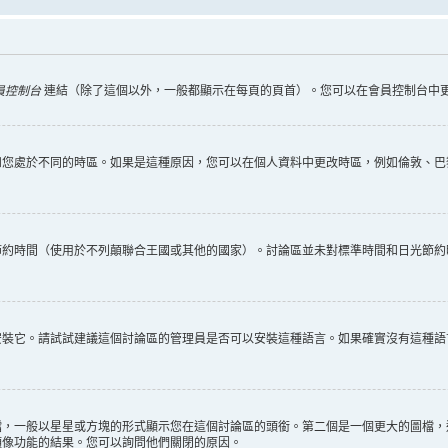
員控制台
連結（除了這個以外，一般都顯示在每頁的頁首）。您可以在會員控制台中
您處於不同的時區。如果是這種原因，您可以在個人資料中更改時區，例如倫敦、巴黎
節約時間（使用於不列顛聯合王國或其他的國家）。討論區並未對標準時間和日光節約
安裝它。請試試建議這個討論區的管理員是否可以安裝這種語言。如果確實沒有這種語
檔，一般以星星或方塊的形式顯示您在這個討論區的頭銜。第二個是一個更大的圖檔，
頭像功能的結果。您可以詢問他們關閉的原因。