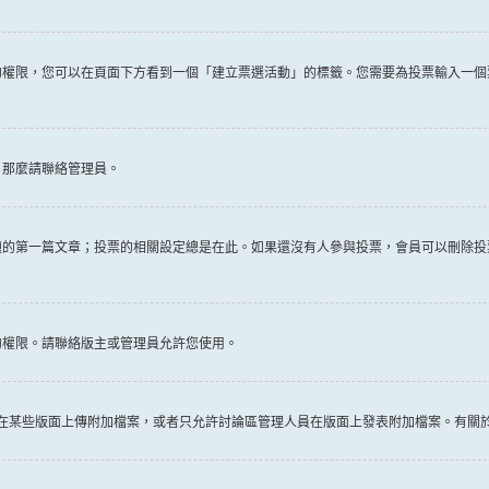
權限，您可以在頁面下方看到一個「建立票選活動」的標籤。您需要為投票輸入一個
，那麼請聯絡管理員。
題的第一篇文章；投票的相關設定總是在此。如果還沒有人參與投票，會員可以刪除投
的權限。請聯絡版主或管理員允許您使用。
許在某些版面上傳附加檔案，或者只允許討論區管理人員在版面上發表附加檔案。有關