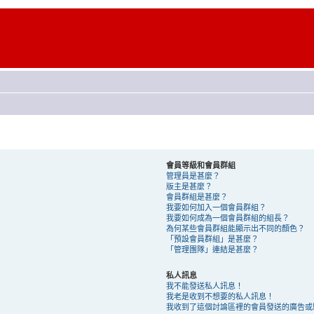
會員等級和會員群組
管理員是甚麼？
版主是甚麼？
會員群組是甚麼？
我要如何加入一個會員群組？
我要如何成為一個會員群組的組長？
為何某些會員群組能顯示出不同的顏色？
「預設會員群組」是甚麼？
「管理團隊」連結是甚麼？
私人訊息
我不能發送私人訊息！
我老是收到不想要的私人訊息！
我收到了這個討論區裡的會員發送的廣告或騷擾 