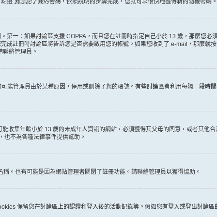
，點選
我忘記了我的密碼
，依照說明的步驟完成，您就可以很快地獲得新的隨機密碼
第一：如果討論區支援 COPPA，而且您在註冊時指定自己小於 13 歲，那麼您
冊時討論區將告訴您是否需要啟用您的帳號。如果您收到了 e-mail，那麼就按照其中的
麼請聯絡管理員。
。很有可能管理員由於某種原因，停用或刪除了您的帳號。有些討論區會利用每隔一段
何有可能收集年齡小於 13 歲的未成年人資訊的網站，必須獲得其父母的同意，或者
詢，也不為各種法律事件提供幫助。
員名稱。也有可能是因為網站管理者關閉了註冊功能。請聯絡管理員以獲得協助。
些 cookies 保留您在討論區上的認證和登入後的活動記錄等。假如您有登入或登出討論區的