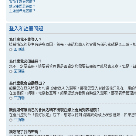
置頂主題是甚麼？
鎖定主題是甚麼？
主題圖示是甚麼？
登入和註冊問題
為什麼我不能登入？
這種情況的發生有許多原因。首先，確認您輸入的會員名稱和密碼是否正確。
回頂端
為什麼我必須註冊？
您不一定要註冊，這要看管理員是否設定您需要註冊後才能發表文章。但是，註冊將
回頂端
為什麼我會自動登出？
如果您在登入時沒有勾選
自動登入
的選項，那麼您登入討論區後只能在一定的
在圖書館、網咖、電腦教室等。如果您沒有看到自動登入選項，那麼表示管理
回頂端
我要如何讓自己的會員名稱不出現在線上會員列表裡頭？
在會員控制台「偏好設定」底下，您可以找到
隱藏我的線上狀態
選項，如果您
回頂端
我忘記了我的密碼！