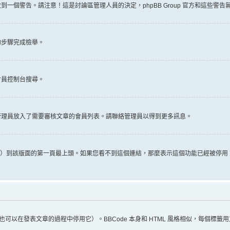
一個警告。請注意！這是討論區管理人員的決定，phpBB Group 官方和這些警
的步驟完成檢舉。
會員控制台搜尋。
管理員放入了需要審核文章的會員列表。請聯絡管理員以得到更多訊息。
推文）到該版面的第一頁最上頭。如果您看不到這個連結，那麼表示這個功能已經被停
（您也可以在發表文章的過程中停用它）。BBCode 本身和 HTML 風格相似，每個標籤用