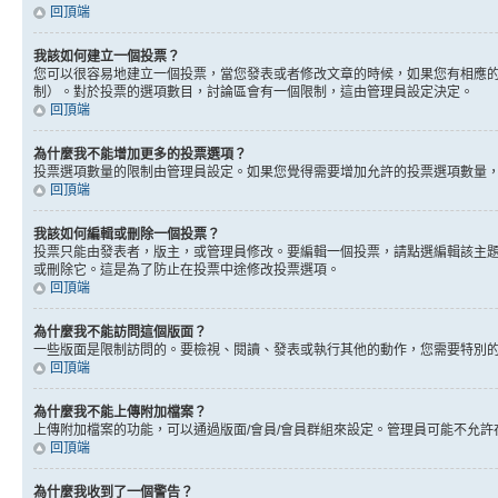
回頂端
我該如何建立一個投票？
您可以很容易地建立一個投票，當您發表或者修改文章的時候，如果您有相應的
制）。對於投票的選項數目，討論區會有一個限制，這由管理員設定決定。
回頂端
為什麼我不能增加更多的投票選項？
投票選項數量的限制由管理員設定。如果您覺得需要增加允許的投票選項數量
回頂端
我該如何編輯或刪除一個投票？
投票只能由發表者，版主，或管理員修改。要編輯一個投票，請點選編輯該主
或刪除它。這是為了防止在投票中途修改投票選項。
回頂端
為什麼我不能訪問這個版面？
一些版面是限制訪問的。要檢視、閱讀、發表或執行其他的動作，您需要特別
回頂端
為什麼我不能上傳附加檔案？
上傳附加檔案的功能，可以通過版面/會員/會員群組來設定。管理員可能不允
回頂端
為什麼我收到了一個警告？