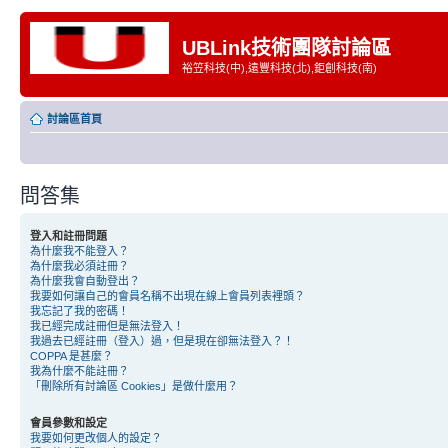
UBLink技術團隊討論區
裕笠科技(中),遠豐科技(北),鉅創科技(南)
討論區首頁
問答集
登入和註冊問題
為什麼我不能登入？
為什麼我必須註冊？
為什麼我會自動登出？
我要如何讓自己的會員名稱不出現在線上會員列表裡頭？
我忘記了我的密碼！
我已經完成註冊但是無法登入！
我過去已經註冊（登入）過，但是現在卻無法登入？！
COPPA 是甚麼？
我為什麼不能註冊？
「刪除所有討論區 Cookies」是做什麼用？
會員參數和設定
我要如何更改個人的設定？