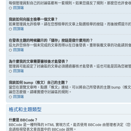
每個管理員對自己的討論區都有一套規則。如果您違反了規則，那麼您也許會收到
回頂端
我該如何向版主檢舉一個文章？
如果管理員允許檢舉，請在您想檢舉的文章上點選檢舉的按鈕，而後按照提示
回頂端
在發表主題的時候顯示的「儲存」按鈕是做什麼用的？
這允許您保存一個未完成的文章而得以在日後發表。重新裝載文章的功能請到
回頂端
為什麼我的文章需要審核後才能發表？
管理員可能設定了討論區的文章必須通過審核才能發表。這也可能是因為您被
回頂端
我該如何 bump（推文）自己的主題？
當您在瀏覽文章時，點選「推文」連結，可以將自己所發表的主題 bump（
論您怎麼做，請確實遵守討論區的規則。
回頂端
格式和主題類型
什麼是 BBCode？
BBCode 是一種特殊的 HTML 實現方式，能否使用 BBCode 由管理者決定
息請檢視發表文章頁面中的 BBCode 說明。