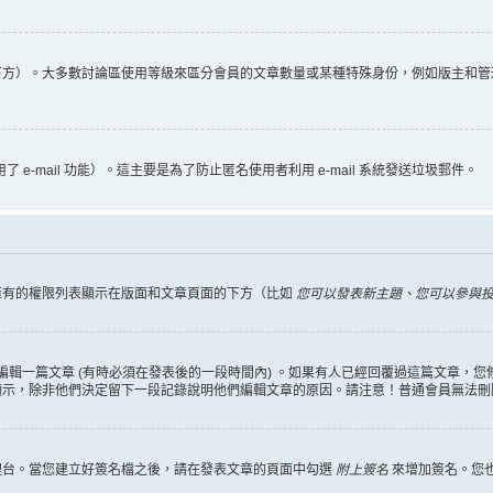
下方）。大多數討論區使用等級來區分會員的文章數量或某種特殊身份，例如版主和管
 e-mail 功能）。這主要是為了防止匿名使用者利用 e-mail 系統發送垃圾郵件。
擁有的權限列表顯示在版面和文章頁面的下方（比如
您可以發表新主題、您可以參與投票
編輯一篇文章 (有時必須在發表後的一段時間內) 。如果有人已經回覆過這篇文章，
顯示，除非他們決定留下一段記錄說明他們編輯文章的原因。請注意！普通會員無法刪
理台。當您建立好簽名檔之後，請在發表文章的頁面中勾選
附上簽名
來增加簽名。您