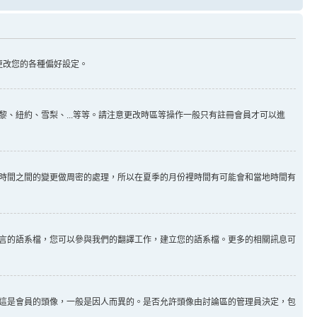
更改您的各種偏好設定。
、紐約、雪梨、...等等。請注意更改時區等操作一般只有註冊會員才可以進
時間之間的變更做周密的處理，所以在夏季的月份裡時間有可能會和當地時間有
言的語系檔，您可以參與我們的翻譯工作，建立您的語系檔。更多的相關訊息可
這是會員的頭像，一般是因人而異的。是否允許頭像由討論區的管理員決定，包