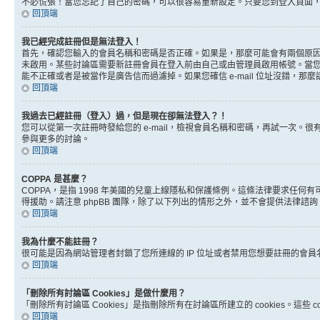
不必慌張！當您忘記了自己的密碼，可以很容易重新設定。只要您到登入頁面
回頂端
我已經完成註冊但是無法登入！
首先，確認您輸入的會員名稱和密碼是否正確。如果是，那麼可能會有兩個原因。
未啟用。某些討論區需要新註冊會員在登入前由自己或由管理員啟用帳號。當您完成註
能不正確或者是被當作是廣告信而過濾掉。如果您確信 e-mail 位址沒錯，那
回頂端
我過去已經註冊（登入）過，但是現在卻無法登入？！
您可以從第一次註冊時發給您的 e-mail，檢視會員名稱和密碼，再試一次
參與更多的討論。
回頂端
COPPA 是甚麼？
COPPA，是指 1998 年美國的兒童上線隱私和保護條例。這條法律要求任
得援助。請注意 phpBB 團隊，除了以下列出的情形之外，並不會提供法律諮
回頂端
我為什麼不能註冊？
很可能是因為網站管理者封鎖了您所連線的 IP 位址或者禁用您想要註冊的會
回頂端
「刪除所有討論區 Cookies」是做什麼用？
「刪除所有討論區 Cookies」是指刪除所有在討論區所建立的 cookies。這
回頂端