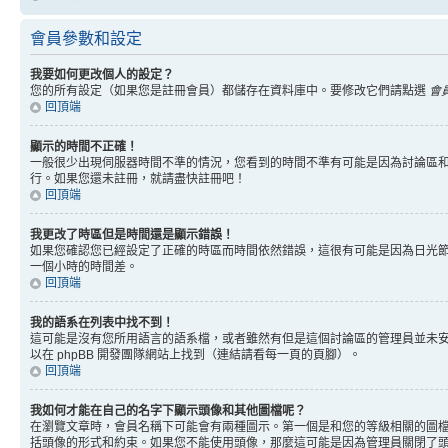
會員參數和設定
我要如何更改個人的設定？
您的所有設定（如果您是註冊會員）都儲存在資料庫中。要修改它們請點選
會
回頂端
顯示的時間不正確！
一般很少出現伺服器時間不準的情況，您看到的時間不準有可能是因為討論區和
行。如果您還未註冊，就請盡快註冊吧！
回頂端
我更改了時區但是時間還是顯示錯誤！
如果您確認您已經設定了正確的時區而時間依然錯誤，這很有可能是因為日光
一個小時的時間差。
回頂端
我的語系在列表中找不到！
這可能是沒有您所用語言的語系檔，或者雖然有但是這個討論區的管理員並未
以在 phpBB 開發團隊網站上找到（連結請看每一頁的頁腳）。
回頂端
我如何才能在自己的名字下顯示頭像和其他圖檔呢？
在瀏覽文章時，會員名稱下可能會有兩種圖示。第一個是和您的等級相關的圖
括頭像的形式和約束。如果您不能使用頭像，那麼這可能是因為管理員關閉了