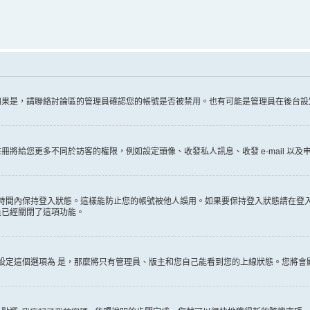
如果是，請聯絡討論區的管理員確認您的帳號是否被禁用。也有可能是管理員在後台設
給您更多不同於訪客的權限，例如設定頭像、收發私人訊息、收發 e-mail 以及申
時間內保持登入狀態。這樣能防止您的帳號被他人誤用。如果要保持登入狀態請在登
員已經關閉了這項功能。
設定這個選項為
是
，那麼將只有管理員、版主和您自己能看到您的上線狀態。您將會