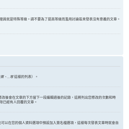
理員就是特殊等級。請不要為了提高等級而濫用討論區來發表沒有意義的文章。
、...等
這樣的列表）。
您修改後會在文章的下方留下一段編輯過後的記錄，這將列出您修改的次數和時
除已經有人回覆的文章。
也可以在您的個人資料選項中預設加入簽名檔選項，這樣每次發表文章時就會自