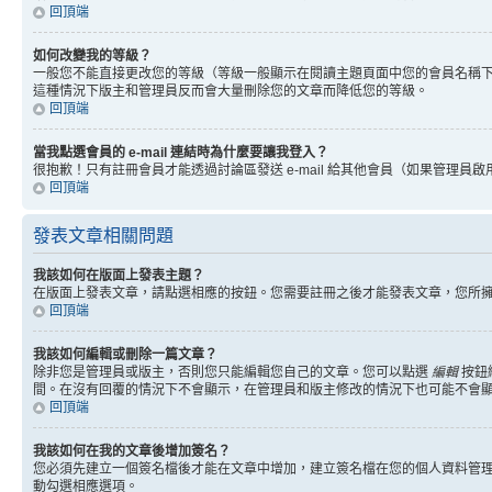
回頂端
如何改變我的等級？
一般您不能直接更改您的等級（等級一般顯示在閱讀主題頁面中您的會員名稱
這種情況下版主和管理員反而會大量刪除您的文章而降低您的等級。
回頂端
當我點選會員的 e-mail 連結時為什麼要讓我登入？
很抱歉！只有註冊會員才能透過討論區發送 e-mail 給其他會員（如果管理員啟用了
回頂端
發表文章相關問題
我該如何在版面上發表主題？
在版面上發表文章，請點選相應的按鈕。您需要註冊之後才能發表文章，您所
回頂端
我該如何編輯或刪除一篇文章？
除非您是管理員或版主，否則您只能編輯您自己的文章。您可以點選
編輯
按鈕
間。在沒有回覆的情況下不會顯示，在管理員和版主修改的情況下也可能不會
回頂端
我該如何在我的文章後增加簽名？
您必須先建立一個簽名檔後才能在文章中增加，建立簽名檔在您的個人資料管
動勾選相應選項。