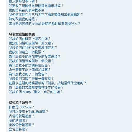
顯示的時間不正確！
我更改了時區但是時間還是顯示錯誤！
我的語系在列表中找不到！
我如何才能在自己的名字下顯示頭像和其他圖檔呢？
如何改變我的等級？
當我點選會員的 e-mail 連結時為什麼要讓我登入？
發表文章相關問題
我該如何在版面上發表主題？
我該如何編輯或刪除一篇文章？
我該如何在我的文章後增加簽名？
我該如何建立一個投票？
為什麼我不能增加更多的投票選項？
我該如何編輯或刪除一個投票？
為什麼我不能訪問這個版面？
為什麼我不能上傳附加檔案？
為什麼我收到了一個警告？
我該如何向版主檢舉一個文章？
在發表主題的時候顯示的「儲存」按鈕是做什麼用的？
為什麼我的文章需要審核後才能發表？
我該如何 bump（推文）自己的主題？
格式和主題類型
什麼是 BBCode？
我可以使用 HTML 語法嗎？
表情符號是甚麼？
我能貼圖嗎？
全域公告是甚麼？
公告是甚麼？