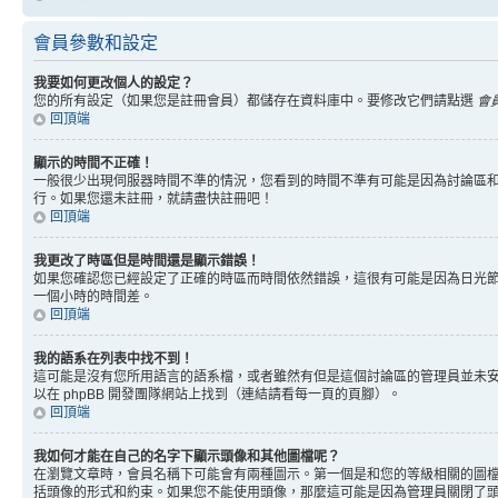
會員參數和設定
我要如何更改個人的設定？
您的所有設定（如果您是註冊會員）都儲存在資料庫中。要修改它們請點選
會
回頂端
顯示的時間不正確！
一般很少出現伺服器時間不準的情況，您看到的時間不準有可能是因為討論區和
行。如果您還未註冊，就請盡快註冊吧！
回頂端
我更改了時區但是時間還是顯示錯誤！
如果您確認您已經設定了正確的時區而時間依然錯誤，這很有可能是因為日光
一個小時的時間差。
回頂端
我的語系在列表中找不到！
這可能是沒有您所用語言的語系檔，或者雖然有但是這個討論區的管理員並未
以在 phpBB 開發團隊網站上找到（連結請看每一頁的頁腳）。
回頂端
我如何才能在自己的名字下顯示頭像和其他圖檔呢？
在瀏覽文章時，會員名稱下可能會有兩種圖示。第一個是和您的等級相關的圖
括頭像的形式和約束。如果您不能使用頭像，那麼這可能是因為管理員關閉了