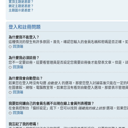
置頂主題是甚麼？
鎖定主題是甚麼？
主題圖示是甚麼？
登入和註冊問題
為什麼我不能登入？
這種情況的發生有許多原因。首先，確認您輸入的會員名稱和密碼是否正確。
回頂端
為什麼我必須註冊？
您不一定要註冊，這要看管理員是否設定您需要註冊後才能發表文章。但是，註冊將
回頂端
為什麼我會自動登出？
如果您在登入時沒有勾選
自動登入
的選項，那麼您登入討論區後只能在一定的
在圖書館、網咖、電腦教室等。如果您沒有看到自動登入選項，那麼表示管理
回頂端
我要如何讓自己的會員名稱不出現在線上會員列表裡頭？
在會員控制台「偏好設定」底下，您可以找到
隱藏我的線上狀態
選項，如果您
回頂端
我忘記了我的密碼！