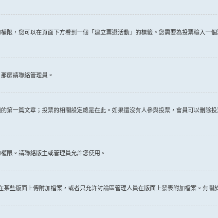
權限，您可以在頁面下方看到一個「建立票選活動」的標籤。您需要為投票輸入一個
，那麼請聯絡管理員。
題的第一篇文章；投票的相關設定總是在此。如果還沒有人參與投票，會員可以刪除投
的權限。請聯絡版主或管理員允許您使用。
許在某些版面上傳附加檔案，或者只允許討論區管理人員在版面上發表附加檔案。有關