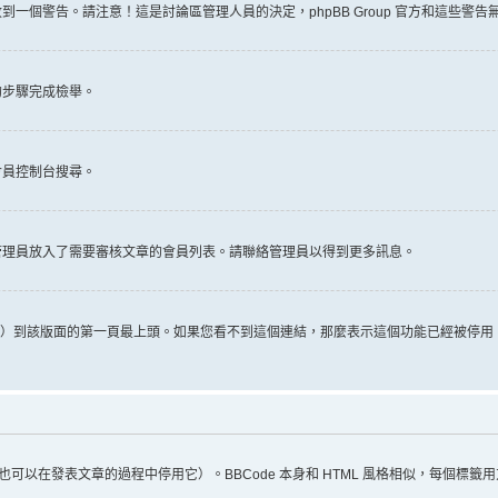
一個警告。請注意！這是討論區管理人員的決定，phpBB Group 官方和這些警
的步驟完成檢舉。
會員控制台搜尋。
管理員放入了需要審核文章的會員列表。請聯絡管理員以得到更多訊息。
推文）到該版面的第一頁最上頭。如果您看不到這個連結，那麼表示這個功能已經被停
（您也可以在發表文章的過程中停用它）。BBCode 本身和 HTML 風格相似，每個標籤用