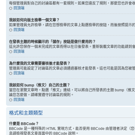
每個管理員對自己的討論區都有一套規則。如果您違反了規則，那麼您也許會收到
回頂端
我該如何向版主檢舉一個文章？
如果管理員允許檢舉，請在您想檢舉的文章上點選檢舉的按鈕，而後按照提示
回頂端
在發表主題的時候顯示的「儲存」按鈕是做什麼用的？
這允許您保存一個未完成的文章而得以在日後發表。重新裝載文章的功能請到
回頂端
為什麼我的文章需要審核後才能發表？
管理員可能設定了討論區的文章必須通過審核才能發表。這也可能是因為您被
回頂端
我該如何 bump（推文）自己的主題？
當您在瀏覽文章時，點選「推文」連結，可以將自己所發表的主題 bump（
論您怎麼做，請確實遵守討論區的規則。
回頂端
格式和主題類型
什麼是 BBCode？
BBCode 是一種特殊的 HTML 實現方式，能否使用 BBCode 由管理者決定
息請檢視發表文章頁面中的 BBCode 說明。