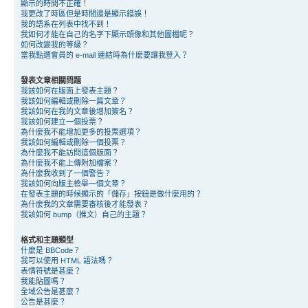
顯示的時間不正確！
我更改了時區但是時間還是顯示錯誤！
我的語系在列表中找不到！
我如何才能在自己的名字下顯示頭像和其他圖檔呢？
如何改變我的等級？
當我點選會員的 e-mail 連結時為什麼要讓我登入？
發表文章相關問題
我該如何在版面上發表主題？
我該如何編輯或刪除一篇文章？
我該如何在我的文章後增加簽名？
我該如何建立一個投票？
為什麼我不能增加更多的投票選項？
我該如何編輯或刪除一個投票？
為什麼我不能訪問這個版面？
為什麼我不能上傳附加檔案？
為什麼我收到了一個警告？
我該如何向版主檢舉一個文章？
在發表主題的時候顯示的「儲存」按鈕是做什麼用的？
為什麼我的文章需要審核後才能發表？
我該如何 bump（推文）自己的主題？
格式和主題類型
什麼是 BBCode？
我可以使用 HTML 語法嗎？
表情符號是甚麼？
我能貼圖嗎？
全域公告是甚麼？
公告是甚麼？