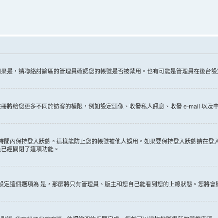
如果是，請聯絡討論區的管理員確認您的帳號是否被禁用。也有可能是管理員在後台設
給您更多不同於訪客的權限，例如設定頭像、收發私人訊息、收發 e-mail 以及申
時間內保持登入狀態。這樣能防止您的帳號被他人誤用。如果要保持登入狀態請在登
員已經關閉了這項功能。
設定這個選項為
是
，那麼將只有管理員、版主和您自己能看到您的上線狀態。您將會