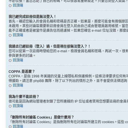
不必慌張！當您忘記了自己的密碼，可以很容易重新設定。只要您到登入頁面
回頂端
我已經完成註冊但是無法登入！
首先，確認您輸入的會員名稱和密碼是否正確。如果是，那麼可能會有兩個原因。
未啟用。某些討論區需要新註冊會員在登入前由自己或由管理員啟用帳號。當您完成註
能不正確或者是被當作是廣告信而過濾掉。如果您確信 e-mail 位址沒錯，那
回頂端
我過去已經註冊（登入）過，但是現在卻無法登入？！
您可以從第一次註冊時發給您的 e-mail，檢視會員名稱和密碼，再試一次
參與更多的討論。
回頂端
COPPA 是甚麼？
COPPA，是指 1998 年美國的兒童上線隱私和保護條例。這條法律要求任
得援助。請注意 phpBB 團隊，除了以下列出的情形之外，並不會提供法律諮
回頂端
我為什麼不能註冊？
很可能是因為網站管理者封鎖了您所連線的 IP 位址或者禁用您想要註冊的會
回頂端
「刪除所有討論區 Cookies」是做什麼用？
「刪除所有討論區 Cookies」是指刪除所有在討論區所建立的 cookies。這
回頂端