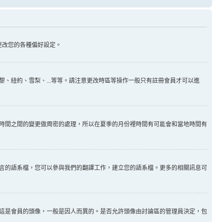
更改您的各種偏好設定。
、紐約、雪梨、...等等。請注意更改時區等操作一般只有註冊會員才可以進
時間之間的變更做周密的處理，所以在夏季的月份裡時間有可能會和當地時間有
言的語系檔，您可以參與我們的翻譯工作，建立您的語系檔。更多的相關訊息可
這是會員的頭像，一般是因人而異的。是否允許頭像由討論區的管理員決定，包