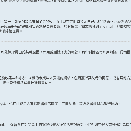
，點選
我忘記了我的密碼
，依照說明的步驟完成，您就可以很快地獲得新的隨機密碼
第一：如果討論區支援 COPPA，而且您在註冊時指定自己小於 13 歲，那麼您
冊時討論區將告訴您是否需要啟用您的帳號。如果您收到了 e-mail，那麼就按照其中的
麼請聯絡管理員。
。很有可能管理員由於某種原因，停用或刪除了您的帳號。有些討論區會利用每隔一段
何有可能收集年齡小於 13 歲的未成年人資訊的網站，必須獲得其父母的同意，或者
詢，也不為各種法律事件提供幫助。
員名稱。也有可能是因為網站管理者關閉了註冊功能。請聯絡管理員以獲得協助。
些 cookies 保留您在討論區上的認證和登入後的活動記錄等。假如您有登入或登出討論區的