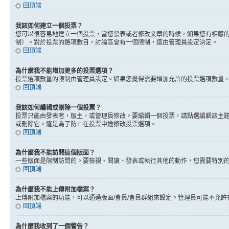
回頂端
我該如何建立一個投票？
您可以很容易地建立一個投票，當您發表或者修改文章的時候，如果您有相應的
制）。對於投票的選項數目，討論區會有一個限制，這由管理員設定決定。
回頂端
為什麼我不能增加更多的投票選項？
投票選項數量的限制由管理員設定。如果您覺得需要增加允許的投票選項數量
回頂端
我該如何編輯或刪除一個投票？
投票只能由發表者，版主，或管理員修改。要編輯一個投票，請點選編輯該主
或刪除它。這是為了防止在投票中途修改投票選項。
回頂端
為什麼我不能訪問這個版面？
一些版面是限制訪問的。要檢視、閱讀、發表或執行其他的動作，您需要特別
回頂端
為什麼我不能上傳附加檔案？
上傳附加檔案的功能，可以通過版面/會員/會員群組來設定。管理員可能不允
回頂端
為什麼我收到了一個警告？