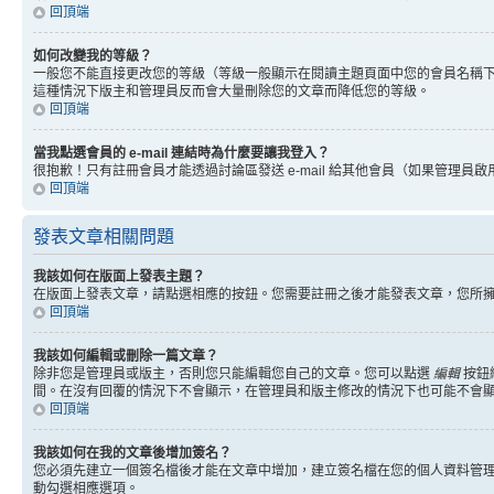
回頂端
如何改變我的等級？
一般您不能直接更改您的等級（等級一般顯示在閱讀主題頁面中您的會員名稱
這種情況下版主和管理員反而會大量刪除您的文章而降低您的等級。
回頂端
當我點選會員的 e-mail 連結時為什麼要讓我登入？
很抱歉！只有註冊會員才能透過討論區發送 e-mail 給其他會員（如果管理員啟用了
回頂端
發表文章相關問題
我該如何在版面上發表主題？
在版面上發表文章，請點選相應的按鈕。您需要註冊之後才能發表文章，您所
回頂端
我該如何編輯或刪除一篇文章？
除非您是管理員或版主，否則您只能編輯您自己的文章。您可以點選
編輯
按鈕
間。在沒有回覆的情況下不會顯示，在管理員和版主修改的情況下也可能不會
回頂端
我該如何在我的文章後增加簽名？
您必須先建立一個簽名檔後才能在文章中增加，建立簽名檔在您的個人資料管
動勾選相應選項。