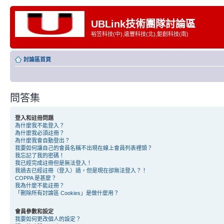
UBLink技術團隊討論區
裕笠科技(中),遠豐科技(北),鉅創科技(南)
討論區首頁
問答集
登入和註冊問題
為什麼我不能登入？
為什麼我必須註冊？
為什麼我會自動登出？
我要如何讓自己的會員名稱不出現在線上會員列表裡頭？
我忘記了我的密碼！
我已經完成註冊但是無法登入！
我過去已經註冊（登入）過，但是現在卻無法登入？！
COPPA 是甚麼？
我為什麼不能註冊？
「刪除所有討論區 Cookies」是做什麼用？
會員參數和設定
我要如何更改個人的設定？