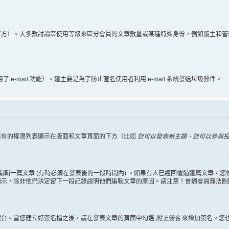
下方）。大多數討論區使用等級來區分會員的文章數量或某種特殊身份，例如版主和管
 e-mail 功能）。這主要是為了防止匿名使用者利用 e-mail 系統發送垃圾郵件。
擁有的權限列表顯示在版面和文章頁面的下方（比如
您可以發表新主題、您可以參與投票
編輯一篇文章 (有時必須在發表後的一段時間內) 。如果有人已經回覆過這篇文章，
顯示，除非他們決定留下一段記錄說明他們編輯文章的原因。請注意！普通會員無法刪
理台。當您建立好簽名檔之後，請在發表文章的頁面中勾選
附上簽名
來增加簽名。您