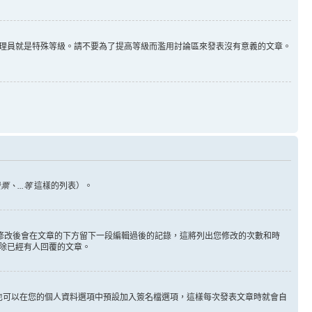
理員就是特殊等級。請不要為了提高等級而濫用討論區來發表沒有意義的文章。
、...等
這樣的列表）。
您修改後會在文章的下方留下一段編輯過後的記錄，這將列出您修改的次數和時
除已經有人回覆的文章。
也可以在您的個人資料選項中預設加入簽名檔選項，這樣每次發表文章時就會自