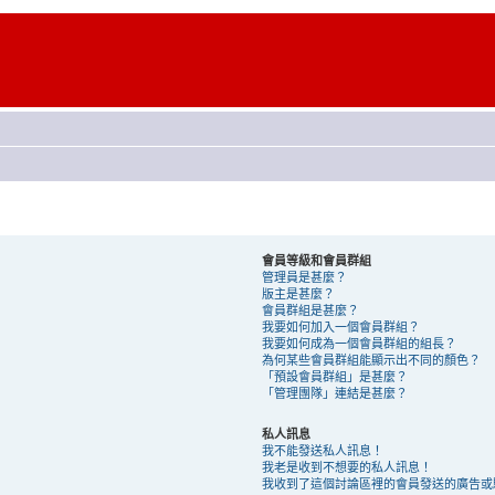
會員等級和會員群組
管理員是甚麼？
版主是甚麼？
會員群組是甚麼？
我要如何加入一個會員群組？
我要如何成為一個會員群組的組長？
為何某些會員群組能顯示出不同的顏色？
「預設會員群組」是甚麼？
「管理團隊」連結是甚麼？
私人訊息
我不能發送私人訊息！
我老是收到不想要的私人訊息！
我收到了這個討論區裡的會員發送的廣告或騷擾 