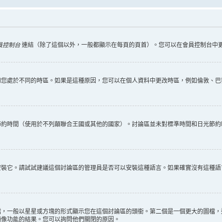
員控制台
連結（除了這個以外，一般都顯示在每頁的頁首）。您可以在會員控制台中
您處於不同的時區。如果是這種原因，您可以在個人資料中更改時區，例如倫敦、巴黎
節約時間（使用於不列顛聯合王國或其他的國家）。討論區並未對標準時間和日光節約
安裝它。請試試建議這個討論區的管理員是否可以安裝這種語言。如果確實沒有這種語
檔，一般以星星或方塊的形式顯示您在這個討論區的頭銜。第二個是一個更大的圖檔，
頭像功能的結果。您可以詢問他們關閉的原因。