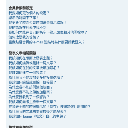
會員參數和設定
我要如何更改個人的設定？
顯示的時間不正確！
我更改了時區但是時間還是顯示錯誤！
我的語系在列表中找不到！
我如何才能在自己的名字下顯示頭像和其他圖檔呢？
如何改變我的等級？
當我點選會員的 e-mail 連結時為什麼要讓我登入？
發表文章相關問題
我該如何在版面上發表主題？
我該如何編輯或刪除一篇文章？
我該如何在我的文章後增加簽名？
我該如何建立一個投票？
為什麼我不能增加更多的投票選項？
我該如何編輯或刪除一個投票？
為什麼我不能訪問這個版面？
為什麼我不能上傳附加檔案？
為什麼我收到了一個警告？
我該如何向版主檢舉一個文章？
在發表主題的時候顯示的「儲存」按鈕是做什麼用的？
為什麼我的文章需要審核後才能發表？
我該如何 bump（推文）自己的主題？
格式和主題類型