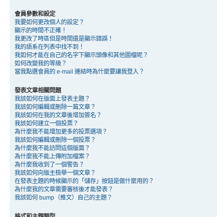
會員參數和設定
我要如何更改個人的設定？
顯示的時間不正確！
我更改了時區但是時間還是顯示錯誤！
我的語系在列表中找不到！
我如何才能在自己的名字下顯示頭像和其他圖檔呢？
如何改變我的等級？
當我點選會員的 e-mail 連結時為什麼要讓我登入？
發表文章相關問題
我該如何在版面上發表主題？
我該如何編輯或刪除一篇文章？
我該如何在我的文章後增加簽名？
我該如何建立一個投票？
為什麼我不能增加更多的投票選項？
我該如何編輯或刪除一個投票？
為什麼我不能訪問這個版面？
為什麼我不能上傳附加檔案？
為什麼我收到了一個警告？
我該如何向版主檢舉一個文章？
在發表主題的時候顯示的「儲存」按鈕是做什麼用的？
為什麼我的文章需要審核後才能發表？
我該如何 bump（推文）自己的主題？
格式和主題類型