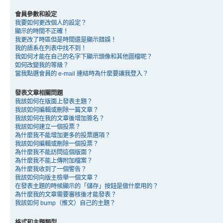
會員參數和設定
我要如何更改個人的設定？
顯示的時間不正確！
我更改了時區但是時間還是顯示錯誤！
我的語系在列表中找不到！
我如何才能在自己的名字下顯示頭像和其他圖檔呢？
如何改變我的等級？
當我點選會員的 e-mail 連結時為什麼要讓我登入？
發表文章相關問題
我該如何在版面上發表主題？
我該如何編輯或刪除一篇文章？
我該如何在我的文章後增加簽名？
我該如何建立一個投票？
為什麼我不能增加更多的投票選項？
我該如何編輯或刪除一個投票？
為什麼我不能訪問這個版面？
為什麼我不能上傳附加檔案？
為什麼我收到了一個警告？
我該如何向版主檢舉一個文章？
在發表主題的時候顯示的「儲存」按鈕是做什麼用的？
為什麼我的文章需要審核後才能發表？
我該如何 bump（推文）自己的主題？
格式和主題類型