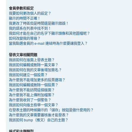
會員參數和設定
我要如何更改個人的設定？
顯示的時間不正確！
我更改了時區但是時間還是顯示錯誤！
我的語系在列表中找不到！
我如何才能在自己的名字下顯示頭像和其他圖檔呢？
如何改變我的等級？
當我點選會員的 e-mail 連結時為什麼要讓我登入？
發表文章相關問題
我該如何在版面上發表主題？
我該如何編輯或刪除一篇文章？
我該如何在我的文章後增加簽名？
我該如何建立一個投票？
為什麼我不能增加更多的投票選項？
我該如何編輯或刪除一個投票？
為什麼我不能訪問這個版面？
為什麼我不能上傳附加檔案？
為什麼我收到了一個警告？
我該如何向版主檢舉一個文章？
在發表主題的時候顯示的「儲存」按鈕是做什麼用的？
為什麼我的文章需要審核後才能發表？
我該如何 bump（推文）自己的主題？
格式和主題類型