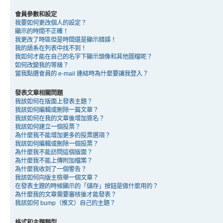
會員參數和設定
我要如何更改個人的設定？
顯示的時間不正確！
我更改了時區但是時間還是顯示錯誤！
我的語系在列表中找不到！
我如何才能在自己的名字下顯示頭像和其他圖檔呢？
如何改變我的等級？
當我點選會員的 e-mail 連結時為什麼要讓我登入？
發表文章相關問題
我該如何在版面上發表主題？
我該如何編輯或刪除一篇文章？
我該如何在我的文章後增加簽名？
我該如何建立一個投票？
為什麼我不能增加更多的投票選項？
我該如何編輯或刪除一個投票？
為什麼我不能訪問這個版面？
為什麼我不能上傳附加檔案？
為什麼我收到了一個警告？
我該如何向版主檢舉一個文章？
在發表主題的時候顯示的「儲存」按鈕是做什麼用的？
為什麼我的文章需要審核後才能發表？
我該如何 bump（推文）自己的主題？
格式和主題類型