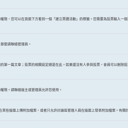
權限，您可以在頁面下方看到一個「建立票選活動」的標籤。您需要為投票輸入一個
，那麼請聯絡管理員。
題的第一篇文章；投票的相關設定總是在此。如果還沒有人參與投票，會員可以刪除投
的權限。請聯絡版主或管理員允許您使用。
許在某些版面上傳附加檔案，或者只允許討論區管理人員在版面上發表附加檔案。有關