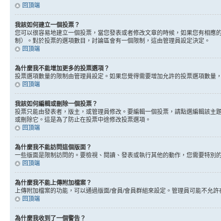
回頂端
我該如何建立一個投票？
您可以很容易地建立一個投票，當您發表或者修改文章的時候，如果您有相應的
制）。對於投票的選項數目，討論區會有一個限制，這由管理員設定決定。
回頂端
為什麼我不能增加更多的投票選項？
投票選項數量的限制由管理員設定。如果您覺得需要增加允許的投票選項數量
回頂端
我該如何編輯或刪除一個投票？
投票只能由發表者，版主，或管理員修改。要編輯一個投票，請點選編輯該主
或刪除它。這是為了防止在投票中途修改投票選項。
回頂端
為什麼我不能訪問這個版面？
一些版面是限制訪問的。要檢視、閱讀、發表或執行其他的動作，您需要特別
回頂端
為什麼我不能上傳附加檔案？
上傳附加檔案的功能，可以通過版面/會員/會員群組來設定。管理員可能不允
回頂端
為什麼我收到了一個警告？