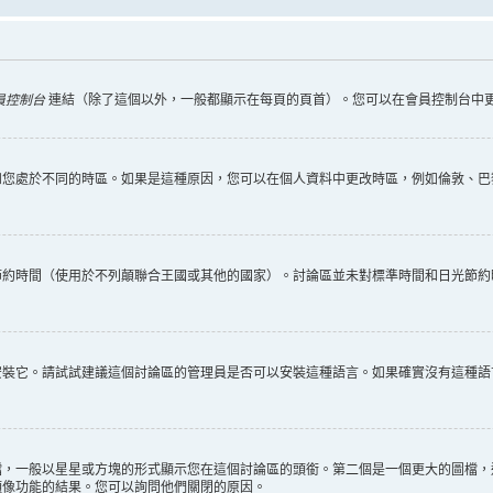
員控制台
連結（除了這個以外，一般都顯示在每頁的頁首）。您可以在會員控制台中
您處於不同的時區。如果是這種原因，您可以在個人資料中更改時區，例如倫敦、巴黎
節約時間（使用於不列顛聯合王國或其他的國家）。討論區並未對標準時間和日光節約
安裝它。請試試建議這個討論區的管理員是否可以安裝這種語言。如果確實沒有這種語
檔，一般以星星或方塊的形式顯示您在這個討論區的頭銜。第二個是一個更大的圖檔，
頭像功能的結果。您可以詢問他們關閉的原因。