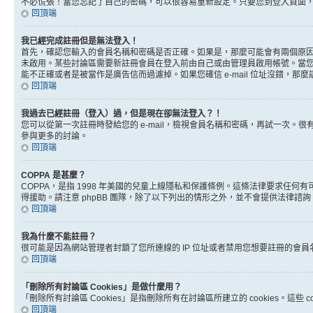
不必慌張！當您忘記了自己的密碼，可以很容易重新設定。只要您到登入頁面
回頂端
我已經完成註冊但是無法登入！
首先，確認您輸入的會員名稱和密碼是否正確。如果是，那麼可能會有兩個原因。
未啟用。某些討論區需要新註冊會員在登入前由自己或由管理員啟用帳號。當您完成註
能不正確或者是被當作是廣告信而過濾掉。如果您確信 e-mail 位址沒錯，那
回頂端
我過去已經註冊（登入）過，但是現在卻無法登入？！
您可以從第一次註冊時發給您的 e-mail，檢視會員名稱和密碼，再試一次
參與更多的討論。
回頂端
COPPA 是甚麼？
COPPA，是指 1998 年美國的兒童上線隱私和保護條例。這條法律要求任
得援助。請注意 phpBB 團隊，除了以下列出的情形之外，並不會提供法律諮
回頂端
我為什麼不能註冊？
很可能是因為網站管理者封鎖了您所連線的 IP 位址或者禁用您想要註冊的會
回頂端
「刪除所有討論區 Cookies」是做什麼用？
「刪除所有討論區 Cookies」是指刪除所有在討論區所建立的 cookies。這
回頂端