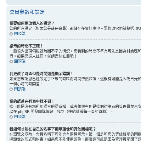
會員參數和設定
我要如何更改個人的設定？
您的所有設定（如果您是註冊會員）都儲存在資料庫中。要修改它們請點選
會
回頂端
顯示的時間不正確！
一般很少出現伺服器時間不準的情況，您看到的時間不準有可能是因為討論區和
行。如果您還未註冊，就請盡快註冊吧！
回頂端
我更改了時區但是時間還是顯示錯誤！
如果您確認您已經設定了正確的時區而時間依然錯誤，這很有可能是因為日光
一個小時的時間差。
回頂端
我的語系在列表中找不到！
這可能是沒有您所用語言的語系檔，或者雖然有但是這個討論區的管理員並未
以在 phpBB 開發團隊網站上找到（連結請看每一頁的頁腳）。
回頂端
我如何才能在自己的名字下顯示頭像和其他圖檔呢？
在瀏覽文章時，會員名稱下可能會有兩種圖示。第一個是和您的等級相關的圖
括頭像的形式和約束。如果您不能使用頭像，那麼這可能是因為管理員關閉了