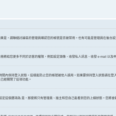
如果是，請聯絡討論區的管理員確認您的帳號是否被禁用。也有可能是管理員在後台設
給您更多不同於訪客的權限，例如設定頭像、收發私人訊息、收發 e-mail 以及申
時間內保持登入狀態。這樣能防止您的帳號被他人誤用。如果要保持登入狀態請在登
員已經關閉了這項功能。
設定這個選項為
是
，那麼將只有管理員、版主和您自己能看到您的上線狀態。您將會