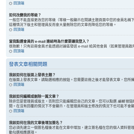
回頂端
如何改變我的等級？
一般您不能直接更改您的等級（等級一般顯示在閱讀主題頁面中您的會員名稱
這種情況下版主和管理員反而會大量刪除您的文章而降低您的等級。
回頂端
當我點選會員的 e-mail 連結時為什麼要讓我登入？
很抱歉！只有註冊會員才能透過討論區發送 e-mail 給其他會員（如果管理員啟用了
回頂端
發表文章相關問題
我該如何在版面上發表主題？
在版面上發表文章，請點選相應的按鈕。您需要註冊之後才能發表文章，您所
回頂端
我該如何編輯或刪除一篇文章？
除非您是管理員或版主，否則您只能編輯您自己的文章。您可以點選
編輯
按鈕
間。在沒有回覆的情況下不會顯示，在管理員和版主修改的情況下也可能不會
回頂端
我該如何在我的文章後增加簽名？
您必須先建立一個簽名檔後才能在文章中增加，建立簽名檔在您的個人資料管
動勾選相應選項。