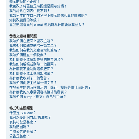
顯示的時間不正確！
我更改了時區但是時間還是顯示錯誤！
我的語系在列表中找不到！
我如何才能在自己的名字下顯示頭像和其他圖檔呢？
如何改變我的等級？
當我點選會員的 e-mail 連結時為什麼要讓我登入？
發表文章相關問題
我該如何在版面上發表主題？
我該如何編輯或刪除一篇文章？
我該如何在我的文章後增加簽名？
我該如何建立一個投票？
為什麼我不能增加更多的投票選項？
我該如何編輯或刪除一個投票？
為什麼我不能訪問這個版面？
為什麼我不能上傳附加檔案？
為什麼我收到了一個警告？
我該如何向版主檢舉一個文章？
在發表主題的時候顯示的「儲存」按鈕是做什麼用的？
為什麼我的文章需要審核後才能發表？
我該如何 bump（推文）自己的主題？
格式和主題類型
什麼是 BBCode？
我可以使用 HTML 語法嗎？
表情符號是甚麼？
我能貼圖嗎？
全域公告是甚麼？
公告是甚麼？