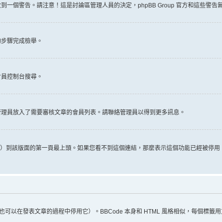
一個警告。請注意！這是討論區管理人員的決定，phpBB Group 官方和這些警
的步驟完成檢舉。
會員控制台搜尋。
管理員放入了需要審核文章的會員列表。請聯絡管理員以得到更多訊息。
推文）到該版面的第一頁最上頭。如果您看不到這個連結，那麼表示這個功能已經被停
（您也可以在發表文章的過程中停用它）。BBCode 本身和 HTML 風格相似，每個標籤用