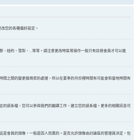
更改您的各種偏好設定。
、紐約、雪梨、...等等。請注意更改時區等操作一般只有註冊會員才可以進
時間之間的變更做周密的處理，所以在夏季的月份裡時間有可能會和當地時間有
言的語系檔，您可以參與我們的翻譯工作，建立您的語系檔。更多的相關訊息可
這是會員的頭像，一般是因人而異的。是否允許頭像由討論區的管理員決定，包