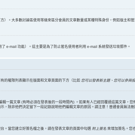
下方）。大多數討論區使用等級來區分會員的文章數量或某種特殊身份，例如版主和管
 e-mail 功能）。這主要是為了防止匿名使用者利用 e-mail 系統發送垃圾郵件。
擁有的權限列表顯示在版面和文章頁面的下方（比如
您可以發表新主題、您可以參與投票
編輯一篇文章 (有時必須在發表後的一段時間內) 。如果有人已經回覆過這篇文章，
顯示，除非他們決定留下一段記錄說明他們編輯文章的原因。請注意！普通會員無法刪
理台。當您建立好簽名檔之後，請在發表文章的頁面中勾選
附上簽名
來增加簽名。您