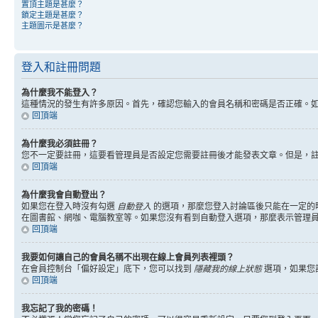
置頂主題是甚麼？
鎖定主題是甚麼？
主題圖示是甚麼？
登入和註冊問題
為什麼我不能登入？
這種情況的發生有許多原因。首先，確認您輸入的會員名稱和密碼是否正確。
回頂端
為什麼我必須註冊？
您不一定要註冊，這要看管理員是否設定您需要註冊後才能發表文章。但是，註冊將
回頂端
為什麼我會自動登出？
如果您在登入時沒有勾選
自動登入
的選項，那麼您登入討論區後只能在一定的
在圖書館、網咖、電腦教室等。如果您沒有看到自動登入選項，那麼表示管理
回頂端
我要如何讓自己的會員名稱不出現在線上會員列表裡頭？
在會員控制台「偏好設定」底下，您可以找到
隱藏我的線上狀態
選項，如果您
回頂端
我忘記了我的密碼！