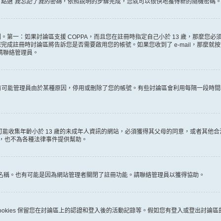
，點選
我忘記了我的密碼
，依照說明的步驟完成，您就可以很快地獲得新的隨機密碼
第一：如果討論區支援 COPPA，而且您在註冊時指定自己小於 13 歲，那麼您
冊時討論區將告訴您是否需要啟用您的帳號。如果您收到了 e-mail，那麼就按照其中的
麼請聯絡管理員。
。很有可能管理員由於某種原因，停用或刪除了您的帳號。有些討論區會利用每隔一段
何有可能收集年齡小於 13 歲的未成年人資訊的網站，必須獲得其父母的同意，或者
詢，也不為各種法律事件提供幫助。
員名稱。也有可能是因為網站管理者關閉了註冊功能。請聯絡管理員以獲得協助。
些 cookies 保留您在討論區上的認證和登入後的活動記錄等。假如您有登入或登出討論區的