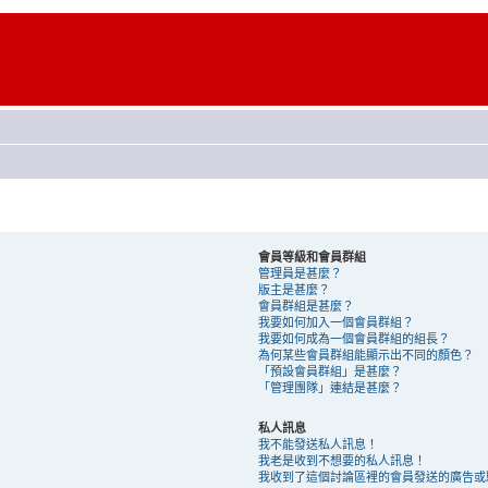
會員等級和會員群組
管理員是甚麼？
版主是甚麼？
會員群組是甚麼？
我要如何加入一個會員群組？
我要如何成為一個會員群組的組長？
為何某些會員群組能顯示出不同的顏色？
「預設會員群組」是甚麼？
「管理團隊」連結是甚麼？
私人訊息
我不能發送私人訊息！
我老是收到不想要的私人訊息！
我收到了這個討論區裡的會員發送的廣告或騷擾 