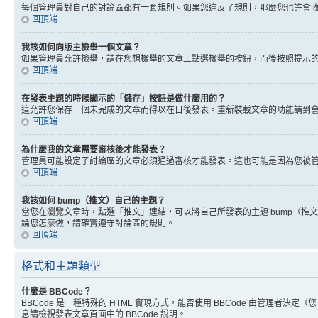
每個管理員對自己的討論區都有一套規則。如果您違反了規則，那麼您也許會收到
回頂端
我該如何向版主檢舉一個文章？
如果管理員允許檢舉，請在您想檢舉的文章上點選檢舉的按鈕，而後按照提示
回頂端
在發表主題的時候顯示的「儲存」按鈕是做什麼用的？
這允許您保存一個未完成的文章而得以在日後發表。重新裝載文章的功能請到
回頂端
為什麼我的文章需要審核後才能發表？
管理員可能設定了討論區的文章必須通過審核才能發表。這也可能是因為您被
回頂端
我該如何 bump（推文）自己的主題？
當您在瀏覽文章時，點選「推文」連結，可以將自己所發表的主題 bump（
論您怎麼做，請確實遵守討論區的規則。
回頂端
格式和主題類型
什麼是 BBCode？
BBCode 是一種特殊的 HTML 實現方式，能否使用 BBCode 由管理者決定
息請檢視發表文章頁面中的 BBCode 說明。