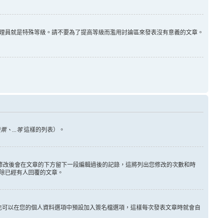
理員就是特殊等級。請不要為了提高等級而濫用討論區來發表沒有意義的文章。
、...等
這樣的列表）。
您修改後會在文章的下方留下一段編輯過後的記錄，這將列出您修改的次數和時
除已經有人回覆的文章。
也可以在您的個人資料選項中預設加入簽名檔選項，這樣每次發表文章時就會自