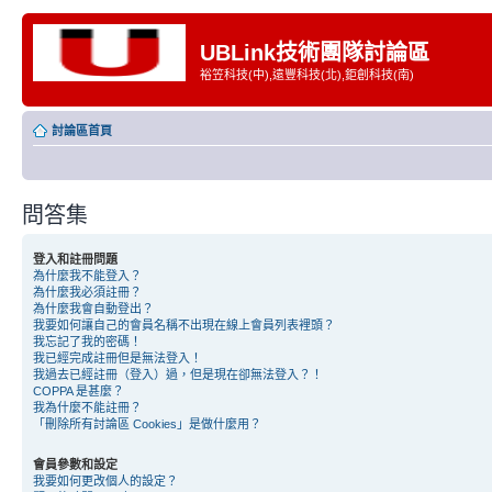
UBLink技術團隊討論區
裕笠科技(中),遠豐科技(北),鉅創科技(南)
討論區首頁
問答集
登入和註冊問題
為什麼我不能登入？
為什麼我必須註冊？
為什麼我會自動登出？
我要如何讓自己的會員名稱不出現在線上會員列表裡頭？
我忘記了我的密碼！
我已經完成註冊但是無法登入！
我過去已經註冊（登入）過，但是現在卻無法登入？！
COPPA 是甚麼？
我為什麼不能註冊？
「刪除所有討論區 Cookies」是做什麼用？
會員參數和設定
我要如何更改個人的設定？