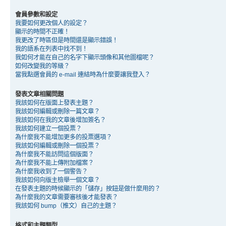
會員參數和設定
我要如何更改個人的設定？
顯示的時間不正確！
我更改了時區但是時間還是顯示錯誤！
我的語系在列表中找不到！
我如何才能在自己的名字下顯示頭像和其他圖檔呢？
如何改變我的等級？
當我點選會員的 e-mail 連結時為什麼要讓我登入？
發表文章相關問題
我該如何在版面上發表主題？
我該如何編輯或刪除一篇文章？
我該如何在我的文章後增加簽名？
我該如何建立一個投票？
為什麼我不能增加更多的投票選項？
我該如何編輯或刪除一個投票？
為什麼我不能訪問這個版面？
為什麼我不能上傳附加檔案？
為什麼我收到了一個警告？
我該如何向版主檢舉一個文章？
在發表主題的時候顯示的「儲存」按鈕是做什麼用的？
為什麼我的文章需要審核後才能發表？
我該如何 bump（推文）自己的主題？
格式和主題類型