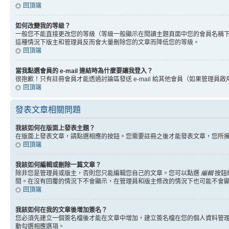
回頂端
如何改變我的等級？
一般您不能直接更改您的等級（等級一般顯示在閱讀主題頁面中您的會員名稱
這種情況下版主和管理員反而會大量刪除您的文章而降低您的等級。
回頂端
當我點選會員的 e-mail 連結時為什麼要讓我登入？
很抱歉！只有註冊會員才能透過討論區發送 e-mail 給其他會員（如果管理員啟用了
回頂端
發表文章相關問題
我該如何在版面上發表主題？
在版面上發表文章，請點選相應的按鈕。您需要註冊之後才能發表文章，您所
回頂端
我該如何編輯或刪除一篇文章？
除非您是管理員或版主，否則您只能編輯您自己的文章。您可以點選
編輯
按鈕
間。在沒有回覆的情況下不會顯示，在管理員和版主修改的情況下也可能不會
回頂端
我該如何在我的文章後增加簽名？
您必須先建立一個簽名檔後才能在文章中增加，建立簽名檔在您的個人資料管
動勾選相應選項。