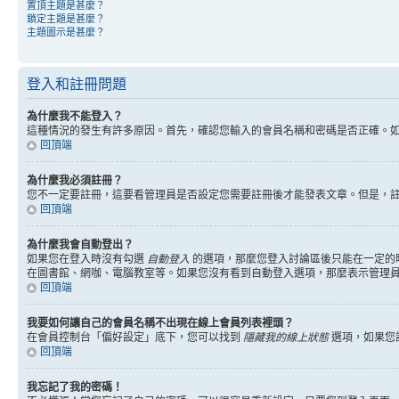
置頂主題是甚麼？
鎖定主題是甚麼？
主題圖示是甚麼？
登入和註冊問題
為什麼我不能登入？
這種情況的發生有許多原因。首先，確認您輸入的會員名稱和密碼是否正確。
回頂端
為什麼我必須註冊？
您不一定要註冊，這要看管理員是否設定您需要註冊後才能發表文章。但是，註冊將
回頂端
為什麼我會自動登出？
如果您在登入時沒有勾選
自動登入
的選項，那麼您登入討論區後只能在一定的
在圖書館、網咖、電腦教室等。如果您沒有看到自動登入選項，那麼表示管理
回頂端
我要如何讓自己的會員名稱不出現在線上會員列表裡頭？
在會員控制台「偏好設定」底下，您可以找到
隱藏我的線上狀態
選項，如果您
回頂端
我忘記了我的密碼！