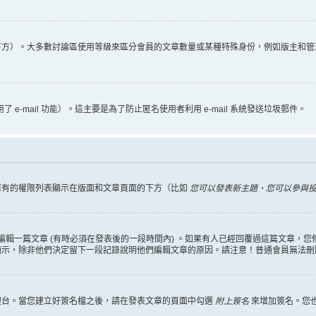
下方）。大多數討論區使用等級來區分會員的文章數量或某種特殊身份，例如版主和管
 e-mail 功能）。這主要是為了防止匿名使用者利用 e-mail 系統發送垃圾郵件。
擁有的權限列表顯示在版面和文章頁面的下方（比如
您可以發表新主題、您可以參與投票
編輯一篇文章 (有時必須在發表後的一段時間內) 。如果有人已經回覆過這篇文章，
顯示，除非他們決定留下一段記錄說明他們編輯文章的原因。請注意！普通會員無法刪
理台。當您建立好簽名檔之後，請在發表文章的頁面中勾選
附上簽名
來增加簽名。您