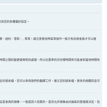
更改您的各種偏好設定。
、紐約、雪梨、...等等。請注意更改時區等操作一般只有註冊會員才可以進
時間之間的變更做周密的處理，所以在夏季的月份裡時間有可能會和當地時間有
言的語系檔，您可以參與我們的翻譯工作，建立您的語系檔。更多的相關訊息可
這是會員的頭像，一般是因人而異的。是否允許頭像由討論區的管理員決定，包