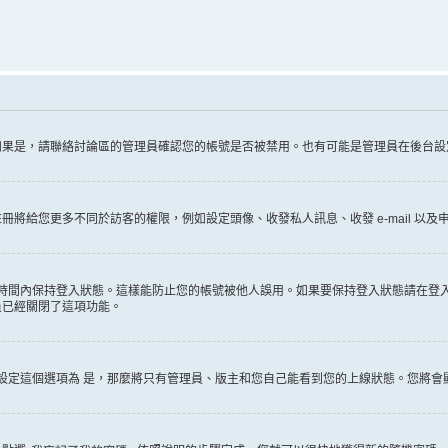
如果是，請聯絡討論區的管理員確認您的帳號是否被禁用。也有可能是管理員在後台設
給您更多不同於訪客的權限，例如設定頭像、收發私人訊息、收發 e-mail 以及申
時間內保持登入狀態。這樣能防止您的帳號被他人誤用。如果要保持登入狀態請在登
員已經關閉了這項功能。
設定這個選項為
是
，那麼將只有管理員、版主和您自己能看到您的上線狀態。您將會