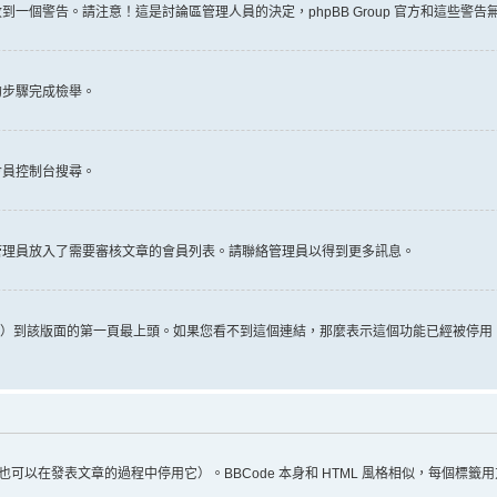
一個警告。請注意！這是討論區管理人員的決定，phpBB Group 官方和這些警
的步驟完成檢舉。
會員控制台搜尋。
管理員放入了需要審核文章的會員列表。請聯絡管理員以得到更多訊息。
推文）到該版面的第一頁最上頭。如果您看不到這個連結，那麼表示這個功能已經被停
（您也可以在發表文章的過程中停用它）。BBCode 本身和 HTML 風格相似，每個標籤用