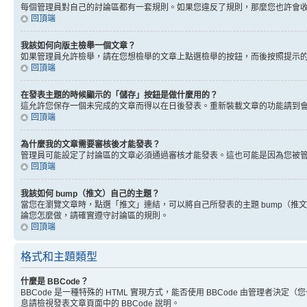
每個管理員對自己的討論區都有一套規則。如果您違反了規則，那麼您也許會收到
回頂端
我該如何向版主檢舉一個文章？
如果管理員允許檢舉，請在您想檢舉的文章上點選檢舉的按鈕，而後按照提示
回頂端
在發表主題的時候顯示的「儲存」按鈕是做什麼用的？
這允許您保存一個未完成的文章而得以在日後發表。重新裝載文章的功能請到
回頂端
為什麼我的文章需要審核後才能發表？
管理員可能設定了討論區的文章必須通過審核才能發表。這也可能是因為您被
回頂端
我該如何 bump（推文）自己的主題？
當您在瀏覽文章時，點選「推文」連結，可以將自己所發表的主題 bump（
論您怎麼做，請確實遵守討論區的規則。
回頂端
格式和主題類型
什麼是 BBCode？
BBCode 是一種特殊的 HTML 實現方式，能否使用 BBCode 由管理者決定
息請檢視發表文章頁面中的 BBCode 說明。