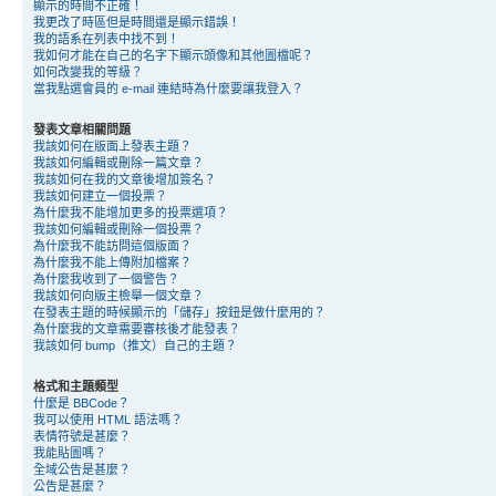
顯示的時間不正確！
我更改了時區但是時間還是顯示錯誤！
我的語系在列表中找不到！
我如何才能在自己的名字下顯示頭像和其他圖檔呢？
如何改變我的等級？
當我點選會員的 e-mail 連結時為什麼要讓我登入？
發表文章相關問題
我該如何在版面上發表主題？
我該如何編輯或刪除一篇文章？
我該如何在我的文章後增加簽名？
我該如何建立一個投票？
為什麼我不能增加更多的投票選項？
我該如何編輯或刪除一個投票？
為什麼我不能訪問這個版面？
為什麼我不能上傳附加檔案？
為什麼我收到了一個警告？
我該如何向版主檢舉一個文章？
在發表主題的時候顯示的「儲存」按鈕是做什麼用的？
為什麼我的文章需要審核後才能發表？
我該如何 bump（推文）自己的主題？
格式和主題類型
什麼是 BBCode？
我可以使用 HTML 語法嗎？
表情符號是甚麼？
我能貼圖嗎？
全域公告是甚麼？
公告是甚麼？