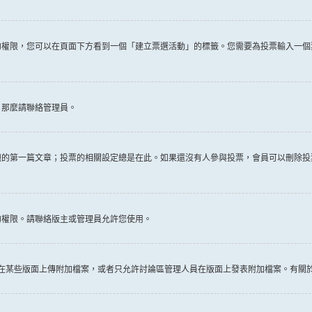
權限，您可以在頁面下方看到一個「建立票選活動」的標籤。您需要為投票輸入一個
，那麼請聯絡管理員。
題的第一篇文章；投票的相關設定總是在此。如果還沒有人參與投票，會員可以刪除投
的權限。請聯絡版主或管理員允許您使用。
許在某些版面上傳附加檔案，或者只允許討論區管理人員在版面上發表附加檔案。有關