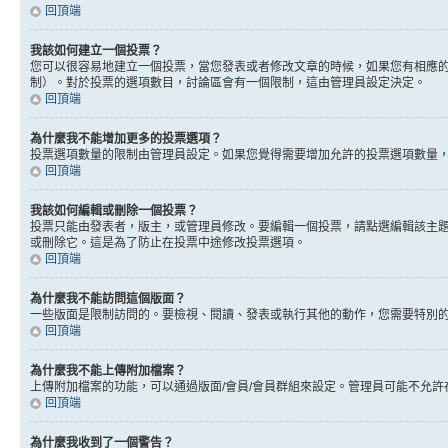
回頂端
我該如何建立一個投票？
您可以很容易地建立一個投票，當您發表或者修改文章的時候，如果您有相應的
制）。對於投票的選項數目，討論區會有一個限制，這由管理員設定決定。
回頂端
為什麼我不能增加更多的投票選項？
投票選項數量的限制由管理員設定。如果您覺得需要增加允許的投票選項數量
回頂端
我該如何編輯或刪除一個投票？
投票只能由發表者，版主，或管理員修改。要編輯一個投票，請點選編輯該主
或刪除它。這是為了防止在投票中途修改投票選項。
回頂端
為什麼我不能訪問這個版面？
一些版面是限制訪問的。要檢視、閱讀、發表或執行其他的動作，您需要特別
回頂端
為什麼我不能上傳附加檔案？
上傳附加檔案的功能，可以通過版面/會員/會員群組來設定。管理員可能不允
回頂端
為什麼我收到了一個警告？