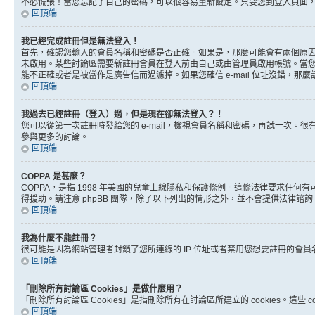
不必慌張！當您忘記了自己的密碼，可以很容易重新設定。只要您到登入頁面
回頂端
我已經完成註冊但是無法登入！
首先，確認您輸入的會員名稱和密碼是否正確。如果是，那麼可能會有兩個原因。
未啟用。某些討論區需要新註冊會員在登入前由自己或由管理員啟用帳號。當您完成註
能不正確或者是被當作是廣告信而過濾掉。如果您確信 e-mail 位址沒錯，那
回頂端
我過去已經註冊（登入）過，但是現在卻無法登入？！
您可以從第一次註冊時發給您的 e-mail，檢視會員名稱和密碼，再試一次
參與更多的討論。
回頂端
COPPA 是甚麼？
COPPA，是指 1998 年美國的兒童上線隱私和保護條例。這條法律要求任
得援助。請注意 phpBB 團隊，除了以下列出的情形之外，並不會提供法律諮
回頂端
我為什麼不能註冊？
很可能是因為網站管理者封鎖了您所連線的 IP 位址或者禁用您想要註冊的會
回頂端
「刪除所有討論區 Cookies」是做什麼用？
「刪除所有討論區 Cookies」是指刪除所有在討論區所建立的 cookies。這
回頂端