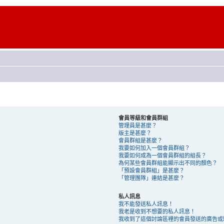
會員等級和會員群組
管理員是甚麼？
版主是甚麼？
會員群組是甚麼？
我要如何加入一個會員群組？
我要如何成為一個會員群組的組長？
為何某些會員群組能顯示出不同的顏色？
「預設會員群組」是甚麼？
「管理團隊」連結是甚麼？
私人訊息
我不能發送私人訊息！
我老是收到不想要的私人訊息！
我收到了這個討論區裡的會員發送的廣告或騷擾 