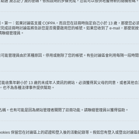
，點選
我忘記了我的密碼
，依照說明的步驟完成，您就可以很快地獲得新的隨機密碼
第一：如果討論區支援 COPPA，而且您在註冊時指定自己小於 13 歲，那麼您
冊時討論區將告訴您是否需要啟用您的帳號。如果您收到了 e-mail，那麼就按照其中的
麼請聯絡管理員。
。很有可能管理員由於某種原因，停用或刪除了您的帳號。有些討論區會利用每隔一段
何有可能收集年齡小於 13 歲的未成年人資訊的網站，必須獲得其父母的同意，或者
詢，也不為各種法律事件提供幫助。
員名稱。也有可能是因為網站管理者關閉了註冊功能。請聯絡管理員以獲得協助。
些 cookies 保留您在討論區上的認證和登入後的活動記錄等。假如您有登入或登出討論區的