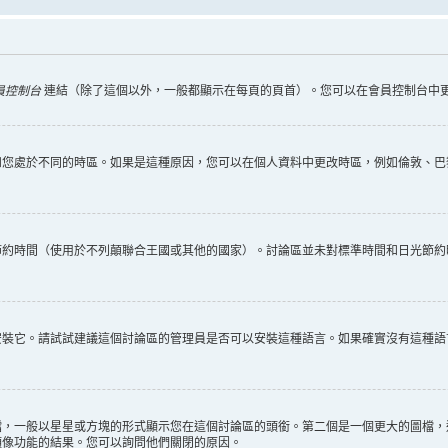
員控制台
連結（除了這個以外，一般都顯示在每頁的頁首）。您可以在會員控制台中
您處於不同的時區。如果是這種原因，您可以在個人資料中更改時區，例如倫敦、巴黎
節約時間（使用於不列顛聯合王國或其他的國家）。討論區並未對標準時間和日光節約
安裝它。請試試建議這個討論區的管理員是否可以安裝這種語言。如果確實沒有這種語
檔，一般以星星或方塊的形式顯示您在這個討論區的頭銜。第二個是一個更大的圖檔，
頭像功能的結果。您可以詢問他們關閉的原因。