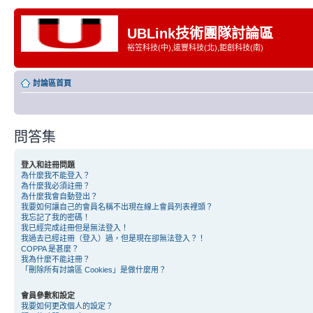
UBLink技術團隊討論區
裕笠科技(中),遠豐科技(北),鉅創科技(南)
討論區首頁
問答集
登入和註冊問題
為什麼我不能登入？
為什麼我必須註冊？
為什麼我會自動登出？
我要如何讓自己的會員名稱不出現在線上會員列表裡頭？
我忘記了我的密碼！
我已經完成註冊但是無法登入！
我過去已經註冊（登入）過，但是現在卻無法登入？！
COPPA 是甚麼？
我為什麼不能註冊？
「刪除所有討論區 Cookies」是做什麼用？
會員參數和設定
我要如何更改個人的設定？