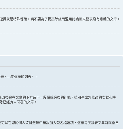
理員就是特殊等級。請不要為了提高等級而濫用討論區來發表沒有意義的文章。
、...等
這樣的列表）。
您修改後會在文章的下方留下一段編輯過後的記錄，這將列出您修改的次數和時
除已經有人回覆的文章。
也可以在您的個人資料選項中預設加入簽名檔選項，這樣每次發表文章時就會自