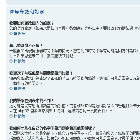
會員參數和設定
我要如何更改個人的設定？
您的所有設定（如果您是註冊會員）都儲存在資料庫中。要修改它們請點選
會
回頂端
顯示的時間不正確！
一般很少出現伺服器時間不準的情況，您看到的時間不準有可能是因為討論區和
行。如果您還未註冊，就請盡快註冊吧！
回頂端
我更改了時區但是時間還是顯示錯誤！
如果您確認您已經設定了正確的時區而時間依然錯誤，這很有可能是因為日光
一個小時的時間差。
回頂端
我的語系在列表中找不到！
這可能是沒有您所用語言的語系檔，或者雖然有但是這個討論區的管理員並未
以在 phpBB 開發團隊網站上找到（連結請看每一頁的頁腳）。
回頂端
我如何才能在自己的名字下顯示頭像和其他圖檔呢？
在瀏覽文章時，會員名稱下可能會有兩種圖示。第一個是和您的等級相關的圖
括頭像的形式和約束。如果您不能使用頭像，那麼這可能是因為管理員關閉了