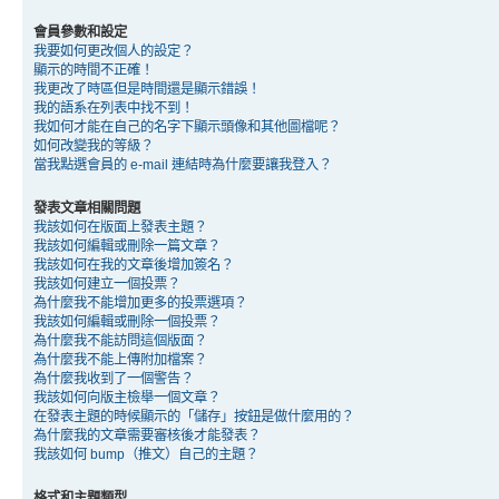
會員參數和設定
我要如何更改個人的設定？
顯示的時間不正確！
我更改了時區但是時間還是顯示錯誤！
我的語系在列表中找不到！
我如何才能在自己的名字下顯示頭像和其他圖檔呢？
如何改變我的等級？
當我點選會員的 e-mail 連結時為什麼要讓我登入？
發表文章相關問題
我該如何在版面上發表主題？
我該如何編輯或刪除一篇文章？
我該如何在我的文章後增加簽名？
我該如何建立一個投票？
為什麼我不能增加更多的投票選項？
我該如何編輯或刪除一個投票？
為什麼我不能訪問這個版面？
為什麼我不能上傳附加檔案？
為什麼我收到了一個警告？
我該如何向版主檢舉一個文章？
在發表主題的時候顯示的「儲存」按鈕是做什麼用的？
為什麼我的文章需要審核後才能發表？
我該如何 bump（推文）自己的主題？
格式和主題類型