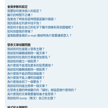
會員參數和設定
我要如何更改個人的設定？
顯示的時間不正確！
我更改了時區但是時間還是顯示錯誤！
我的語系在列表中找不到！
我如何才能在自己的名字下顯示頭像和其他圖檔呢？
如何改變我的等級？
當我點選會員的 e-mail 連結時為什麼要讓我登入？
發表文章相關問題
我該如何在版面上發表主題？
我該如何編輯或刪除一篇文章？
我該如何在我的文章後增加簽名？
我該如何建立一個投票？
為什麼我不能增加更多的投票選項？
我該如何編輯或刪除一個投票？
為什麼我不能訪問這個版面？
為什麼我不能上傳附加檔案？
為什麼我收到了一個警告？
我該如何向版主檢舉一個文章？
在發表主題的時候顯示的「儲存」按鈕是做什麼用的？
為什麼我的文章需要審核後才能發表？
我該如何 bump（推文）自己的主題？
格式和主題類型