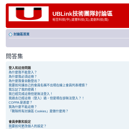
UBLink技術團隊討論區
裕笠科技(中),遠豐科技(北),鉅創科技(南)
討論區首頁
問答集
登入和註冊問題
為什麼我不能登入？
為什麼我必須註冊？
為什麼我會自動登出？
我要如何讓自己的會員名稱不出現在線上會員列表裡頭？
我忘記了我的密碼！
我已經完成註冊但是無法登入！
我過去已經註冊（登入）過，但是現在卻無法登入？！
COPPA 是甚麼？
我為什麼不能註冊？
「刪除所有討論區 Cookies」是做什麼用？
會員參數和設定
我要如何更改個人的設定？