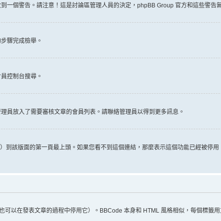
一個警告。請注意！這是討論區管理人員的決定，phpBB Group 官方和這些警
的步驟完成檢舉。
會員控制台搜尋。
管理員放入了需要審核文章的會員列表。請聯絡管理員以得到更多訊息。
推文）到該版面的第一頁最上頭。如果您看不到這個連結，那麼表示這個功能已經被停
（您也可以在發表文章的過程中停用它）。BBCode 本身和 HTML 風格相似，每個標籤用