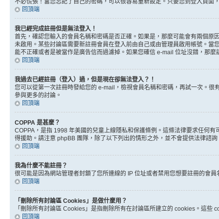
不必慌張！當您忘記了自己的密碼，可以很容易重新設定。只要您到登入頁面
回頂端
我已經完成註冊但是無法登入！
首先，確認您輸入的會員名稱和密碼是否正確。如果是，那麼可能會有兩個原因。
未啟用。某些討論區需要新註冊會員在登入前由自己或由管理員啟用帳號。當您完成註
能不正確或者是被當作是廣告信而過濾掉。如果您確信 e-mail 位址沒錯，那
回頂端
我過去已經註冊（登入）過，但是現在卻無法登入？！
您可以從第一次註冊時發給您的 e-mail，檢視會員名稱和密碼，再試一次
參與更多的討論。
回頂端
COPPA 是甚麼？
COPPA，是指 1998 年美國的兒童上線隱私和保護條例。這條法律要求任
得援助。請注意 phpBB 團隊，除了以下列出的情形之外，並不會提供法律諮
回頂端
我為什麼不能註冊？
很可能是因為網站管理者封鎖了您所連線的 IP 位址或者禁用您想要註冊的會
回頂端
「刪除所有討論區 Cookies」是做什麼用？
「刪除所有討論區 Cookies」是指刪除所有在討論區所建立的 cookies。這
回頂端