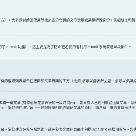
下方）。大多數討論區使用等級來區分會員的文章數量或某種特殊身份，例如版主和管
 e-mail 功能）。這主要是為了防止匿名使用者利用 e-mail 系統發送垃圾郵件。
擁有的權限列表顯示在版面和文章頁面的下方（比如
您可以發表新主題、您可以參與投票
編輯一篇文章 (有時必須在發表後的一段時間內) 。如果有人已經回覆過這篇文章，
顯示，除非他們決定留下一段記錄說明他們編輯文章的原因。請注意！普通會員無法刪
理台。當您建立好簽名檔之後，請在發表文章的頁面中勾選
附上簽名
來增加簽名。您