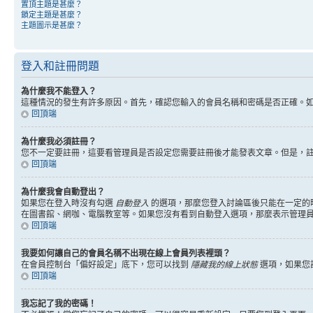
置頂主題是甚麼？
鎖定主題是甚麼？
主題圖示是甚麼？
登入和註冊問題
為什麼我不能登入？
這種情況的發生有許多原因。首先，確認您輸入的會員名稱和密碼是否正確。
回頂端
為什麼我必須註冊？
您不一定要註冊，這要看管理員是否設定您需要註冊後才能發表文章。但是，註冊將
回頂端
為什麼我會自動登出？
如果您在登入時沒有勾選
自動登入
的選項，那麼您登入討論區後只能在一定的
在圖書館、網咖、電腦教室等。如果您沒有看到自動登入選項，那麼表示管理
回頂端
我要如何讓自己的會員名稱不出現在線上會員列表裡頭？
在會員控制台「偏好設定」底下，您可以找到
隱藏我的線上狀態
選項，如果您
回頂端
我忘記了我的密碼！