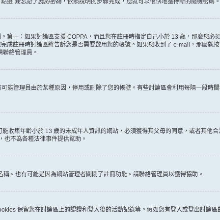
，點選
我忘記了我的密碼
，依照說明的步驟完成，您就可以很快地獲得新的隨機密碼
第一：如果討論區支援 COPPA，而且您在註冊時指定自己小於 13 歲，那麼您
冊時討論區將告訴您是否需要啟用您的帳號。如果您收到了 e-mail，那麼就按照其中的
麼請聯絡管理員。
。很有可能管理員由於某種原因，停用或刪除了您的帳號。有些討論區會利用每隔一段
何有可能收集年齡小於 13 歲的未成年人資訊的網站，必須獲得其父母的同意，或者
詢，也不為各種法律事件提供幫助。
員名稱。也有可能是因為網站管理者關閉了註冊功能。請聯絡管理員以獲得協助。
些 cookies 保留您在討論區上的認證和登入後的活動記錄等。假如您有登入或登出討論區的