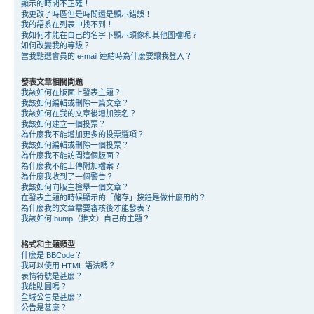
顯示的時間不正確！
我更改了時區但是時間還是顯示錯誤！
我的語系在列表中找不到！
我如何才能在自己的名字下顯示頭像和其他圖檔呢？
如何改變我的等級？
當我點選會員的 e-mail 連結時為什麼要讓我登入？
發表文章相關問題
我該如何在版面上發表主題？
我該如何編輯或刪除一篇文章？
我該如何在我的文章後增加簽名？
我該如何建立一個投票？
為什麼我不能增加更多的投票選項？
我該如何編輯或刪除一個投票？
為什麼我不能訪問這個版面？
為什麼我不能上傳附加檔案？
為什麼我收到了一個警告？
我該如何向版主檢舉一個文章？
在發表主題的時候顯示的「儲存」按鈕是做什麼用的？
為什麼我的文章需要審核後才能發表？
我該如何 bump（推文）自己的主題？
格式和主題類型
什麼是 BBCode？
我可以使用 HTML 語法嗎？
表情符號是甚麼？
我能貼圖嗎？
全域公告是甚麼？
公告是甚麼？