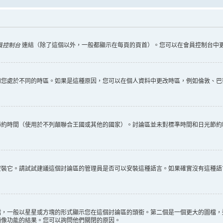
員控制台
連結（除了這個以外，一般都顯示在每頁的頁首）。您可以在會員控制台中
您處於不同的時區。如果是這種原因，您可以在個人資料中更改時區，例如倫敦、巴黎
節約時間（使用於不列顛聯合王國或其他的國家）。討論區並未對標準時間和日光節約
安裝它。請試試建議這個討論區的管理員是否可以安裝這種語言。如果確實沒有這種語
檔，一般以星星或方塊的形式顯示您在這個討論區的頭銜。第二個是一個更大的圖檔，
頭像功能的結果。您可以詢問他們關閉的原因。