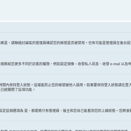
如果是，請聯絡討論區的管理員確認您的帳號是否被禁用。也有可能是管理員在後台設
給您更多不同於訪客的權限，例如設定頭像、收發私人訊息、收發 e-mail 以及申
時間內保持登入狀態。這樣能防止您的帳號被他人誤用。如果要保持登入狀態請在登
員已經關閉了這項功能。
設定這個選項為
是
，那麼將只有管理員、版主和您自己能看到您的上線狀態。您將會