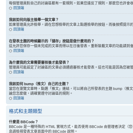
每個管理員對自己的討論區都有一套規則。如果您違反了規則，那麼您也許會收到
回頂端
我該如何向版主檢舉一個文章？
如果管理員允許檢舉，請在您想檢舉的文章上點選檢舉的按鈕，而後按照提示
回頂端
在發表主題的時候顯示的「儲存」按鈕是做什麼用的？
這允許您保存一個未完成的文章而得以在日後發表。重新裝載文章的功能請到
回頂端
為什麼我的文章需要審核後才能發表？
管理員可能設定了討論區的文章必須通過審核才能發表。這也可能是因為您被
回頂端
我該如何 bump（推文）自己的主題？
當您在瀏覽文章時，點選「推文」連結，可以將自己所發表的主題 bump（
論您怎麼做，請確實遵守討論區的規則。
回頂端
格式和主題類型
什麼是 BBCode？
BBCode 是一種特殊的 HTML 實現方式，能否使用 BBCode 由管理者決定
息請檢視發表文章頁面中的 BBCode 說明。