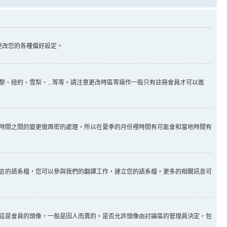
更改您的各種偏好設定。
、紐約、雪梨、...等等。請注意更改時區等操作一般只有註冊會員才可以進
時間之間的變更做周密的處理，所以在夏季的月份裡時間有可能會和當地時間有
言的語系檔，您可以參與我們的翻譯工作，建立您的語系檔。更多的相關訊息可
這是會員的頭像，一般是因人而異的。是否允許頭像由討論區的管理員決定，包