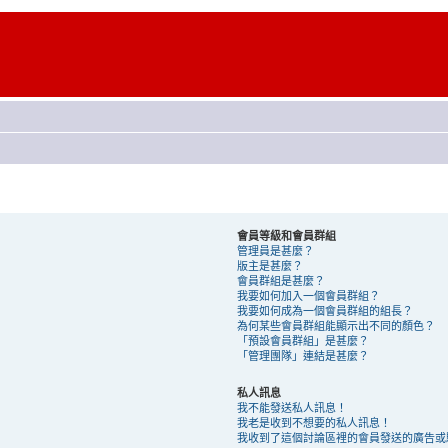
會員等級和會員群組
管理員是甚麼？
版主是甚麼？
會員群組是甚麼？
我要如何加入一個會員群組？
我要如何成為一個會員群組的組長？
為何某些會員群組能顯示出不同的顏色？
「預設會員群組」是甚麼？
「管理團隊」連結是甚麼？
私人訊息
我不能發送私人訊息！
我老是收到不想要的私人訊息！
我收到了這個討論區裡的會員發送的廣告或騷擾 