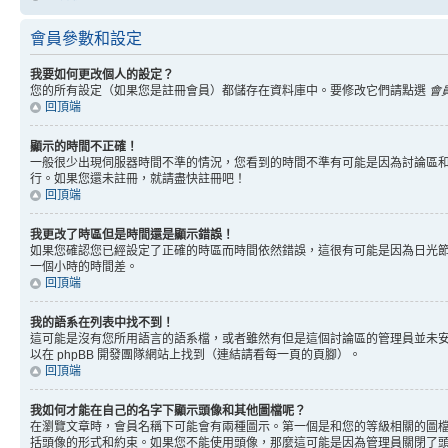
會員參數和設定
我要如何更改個人的設定？
您的所有設定（如果您是註冊會員）都儲存在資料庫中。要修改它們請點選
會
回頂端
顯示的時間不正確！
一般很少出現伺服器時間不準的情況，您看到的時間不準有可能是因為討論區和
行。如果您還未註冊，就請盡快註冊吧！
回頂端
我更改了時區但是時間還是顯示錯誤！
如果您確認您已經設定了正確的時區而時間依然錯誤，這很有可能是因為日光
一個小時的時間差。
回頂端
我的語系在列表中找不到！
這可能是沒有您所用語言的語系檔，或者雖然有但是這個討論區的管理員並未
以在 phpBB 開發團隊網站上找到（連結請看每一頁的頁腳）。
回頂端
我如何才能在自己的名字下顯示頭像和其他圖檔呢？
在瀏覽文章時，會員名稱下可能會有兩種圖示。第一個是和您的等級相關的圖
括頭像的形式和約束。如果您不能使用頭像，那麼這可能是因為管理員關閉了