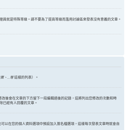
理員就是特殊等級。請不要為了提高等級而濫用討論區來發表沒有意義的文章。
、...等
這樣的列表）。
您修改後會在文章的下方留下一段編輯過後的記錄，這將列出您修改的次數和時
除已經有人回覆的文章。
也可以在您的個人資料選項中預設加入簽名檔選項，這樣每次發表文章時就會自