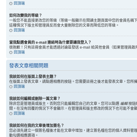
回頂端
如何改變我的等級？
一般您不能直接更改您的等級（等級一般顯示在閱讀主題頁面中您的會員名稱
這種情況下版主和管理員反而會大量刪除您的文章而降低您的等級。
回頂端
當我點選會員的 e-mail 連結時為什麼要讓我登入？
很抱歉！只有註冊會員才能透過討論區發送 e-mail 給其他會員（如果管理員啟用了
回頂端
發表文章相關問題
我該如何在版面上發表主題？
在版面上發表文章，請點選相應的按鈕。您需要註冊之後才能發表文章，您所
回頂端
我該如何編輯或刪除一篇文章？
除非您是管理員或版主，否則您只能編輯您自己的文章。您可以點選
編輯
按鈕
間。在沒有回覆的情況下不會顯示，在管理員和版主修改的情況下也可能不會
回頂端
我該如何在我的文章後增加簽名？
您必須先建立一個簽名檔後才能在文章中增加，建立簽名檔在您的個人資料管
動勾選相應選項。