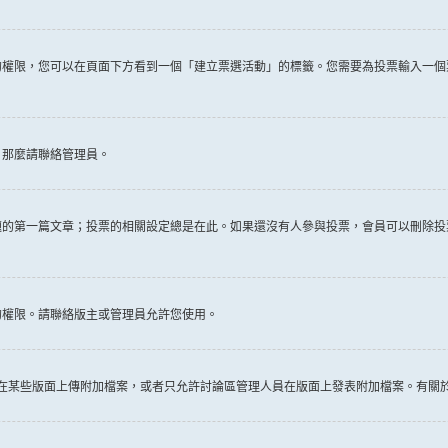
權限，您可以在頁面下方看到一個「建立票選活動」的標籤。您需要為投票輸入一個
，那麼請聯絡管理員。
題的第一篇文章；投票的相關設定總是在此。如果還沒有人參與投票，會員可以刪除投
的權限。請聯絡版主或管理員允許您使用。
許在某些版面上傳附加檔案，或者只允許討論區管理人員在版面上發表附加檔案。有關