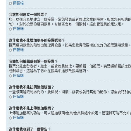
回頂端
我該如何建立一個投票？
您可以很容易地建立一個投票，當您發表或者修改文章的時候，如果您有相應的
制）。對於投票的選項數目，討論區會有一個限制，這由管理員設定決定。
回頂端
為什麼我不能增加更多的投票選項？
投票選項數量的限制由管理員設定。如果您覺得需要增加允許的投票選項數量
回頂端
我該如何編輯或刪除一個投票？
投票只能由發表者，版主，或管理員修改。要編輯一個投票，請點選編輯該主
或刪除它。這是為了防止在投票中途修改投票選項。
回頂端
為什麼我不能訪問這個版面？
一些版面是限制訪問的。要檢視、閱讀、發表或執行其他的動作，您需要特別
回頂端
為什麼我不能上傳附加檔案？
上傳附加檔案的功能，可以通過版面/會員/會員群組來設定。管理員可能不允
回頂端
為什麼我收到了一個警告？