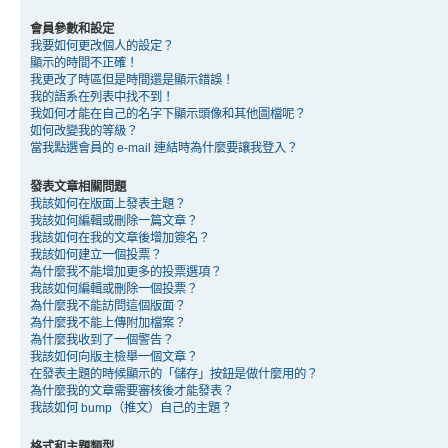
會員參數和設定
我要如何更改個人的設定？
顯示的時間不正確！
我更改了時區但是時間還是顯示錯誤！
我的語系在列表中找不到！
我如何才能在自己的名字下顯示頭像和其他圖檔呢？
如何改變我的等級？
當我點選會員的 e-mail 連結時為什麼要讓我登入？
發表文章相關問題
我該如何在版面上發表主題？
我該如何編輯或刪除一篇文章？
我該如何在我的文章後增加簽名？
我該如何建立一個投票？
為什麼我不能增加更多的投票選項？
我該如何編輯或刪除一個投票？
為什麼我不能訪問這個版面？
為什麼我不能上傳附加檔案？
為什麼我收到了一個警告？
我該如何向版主檢舉一個文章？
在發表主題的時候顯示的「儲存」按鈕是做什麼用的？
為什麼我的文章需要審核後才能發表？
我該如何 bump（推文）自己的主題？
格式和主題類型