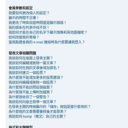
會員參數和設定
我要如何更改個人的設定？
顯示的時間不正確！
我更改了時區但是時間還是顯示錯誤！
我的語系在列表中找不到！
我如何才能在自己的名字下顯示頭像和其他圖檔呢？
如何改變我的等級？
當我點選會員的 e-mail 連結時為什麼要讓我登入？
發表文章相關問題
我該如何在版面上發表主題？
我該如何編輯或刪除一篇文章？
我該如何在我的文章後增加簽名？
我該如何建立一個投票？
為什麼我不能增加更多的投票選項？
我該如何編輯或刪除一個投票？
為什麼我不能訪問這個版面？
為什麼我不能上傳附加檔案？
為什麼我收到了一個警告？
我該如何向版主檢舉一個文章？
在發表主題的時候顯示的「儲存」按鈕是做什麼用的？
為什麼我的文章需要審核後才能發表？
我該如何 bump（推文）自己的主題？
格式和主題類型