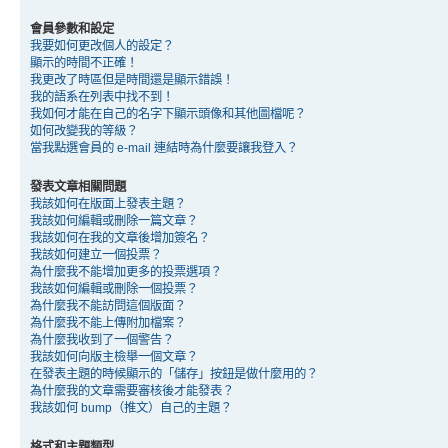
會員參數和設定
我要如何更改個人的設定？
顯示的時間不正確！
我更改了時區但是時間還是顯示錯誤！
我的語系在列表中找不到！
我如何才能在自己的名字下顯示頭像和其他圖檔呢？
如何改變我的等級？
當我點選會員的 e-mail 連結時為什麼要讓我登入？
發表文章相關問題
我該如何在版面上發表主題？
我該如何編輯或刪除一篇文章？
我該如何在我的文章後增加簽名？
我該如何建立一個投票？
為什麼我不能增加更多的投票選項？
我該如何編輯或刪除一個投票？
為什麼我不能訪問這個版面？
為什麼我不能上傳附加檔案？
為什麼我收到了一個警告？
我該如何向版主檢舉一個文章？
在發表主題的時候顯示的「儲存」按鈕是做什麼用的？
為什麼我的文章需要審核後才能發表？
我該如何 bump（推文）自己的主題？
格式和主題類型