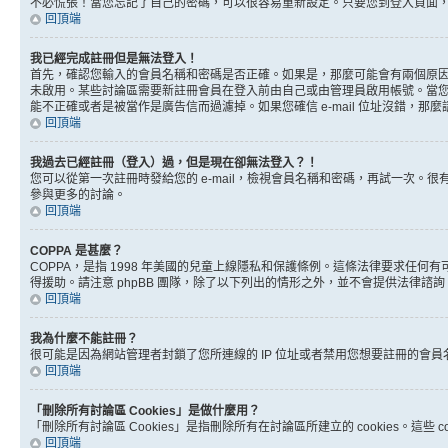
不必慌張！當您忘記了自己的密碼，可以很容易重新設定。只要您到登入頁面
回頂端
我已經完成註冊但是無法登入！
首先，確認您輸入的會員名稱和密碼是否正確。如果是，那麼可能會有兩個原因。
未啟用。某些討論區需要新註冊會員在登入前由自己或由管理員啟用帳號。當您完成註
能不正確或者是被當作是廣告信而過濾掉。如果您確信 e-mail 位址沒錯，那
回頂端
我過去已經註冊（登入）過，但是現在卻無法登入？！
您可以從第一次註冊時發給您的 e-mail，檢視會員名稱和密碼，再試一次
參與更多的討論。
回頂端
COPPA 是甚麼？
COPPA，是指 1998 年美國的兒童上線隱私和保護條例。這條法律要求任
得援助。請注意 phpBB 團隊，除了以下列出的情形之外，並不會提供法律諮
回頂端
我為什麼不能註冊？
很可能是因為網站管理者封鎖了您所連線的 IP 位址或者禁用您想要註冊的會
回頂端
「刪除所有討論區 Cookies」是做什麼用？
「刪除所有討論區 Cookies」是指刪除所有在討論區所建立的 cookies。這
回頂端