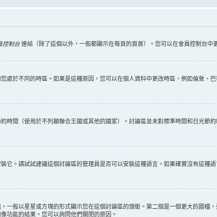
員控制台
連結（除了這個以外，一般都顯示在每頁的頁首）。您可以在會員控制台中
您處於不同的時區。如果是這種原因，您可以在個人資料中更改時區，例如倫敦、巴黎
節約時間（使用於不列顛聯合王國或其他的國家）。討論區並未對標準時間和日光節約
安裝它。請試試建議這個討論區的管理員是否可以安裝這種語言。如果確實沒有這種語
檔，一般以星星或方塊的形式顯示您在這個討論區的頭銜。第二個是一個更大的圖檔，
頭像功能的結果。您可以詢問他們關閉的原因。