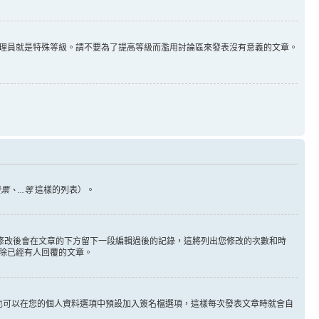
理員就是特殊等級。請不要為了提高等級而濫用討論區來發表沒有意義的文章。
、...等
這樣的列表）。
您修改後會在文章的下方留下一段編輯過後的記錄，這將列出您修改的次數和時
除已經有人回覆的文章。
也可以在您的個人資料選項中預設加入簽名檔選項，這樣每次發表文章時就會自