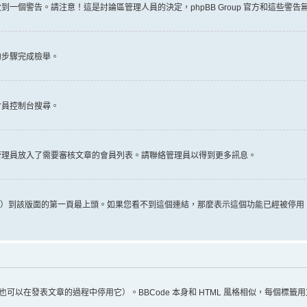
一個警告。請注意！這是討論區管理人員的決定，phpBB Group 官方和這些警
的步驟完成檢舉。
會員控制台搜尋。
管理員放入了需要審核文章的會員列表。請聯絡管理員以得到更多訊息。
推文）到該版面的第一頁最上頭。如果您看不到這個連結，那麼表示這個功能已經被停
（您也可以在發表文章的過程中停用它）。BBCode 本身和 HTML 風格相似，每個標籤用