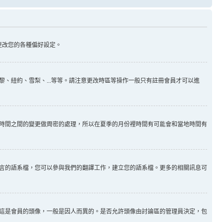
更改您的各種偏好設定。
、紐約、雪梨、...等等。請注意更改時區等操作一般只有註冊會員才可以進
時間之間的變更做周密的處理，所以在夏季的月份裡時間有可能會和當地時間有
言的語系檔，您可以參與我們的翻譯工作，建立您的語系檔。更多的相關訊息可
這是會員的頭像，一般是因人而異的。是否允許頭像由討論區的管理員決定，包