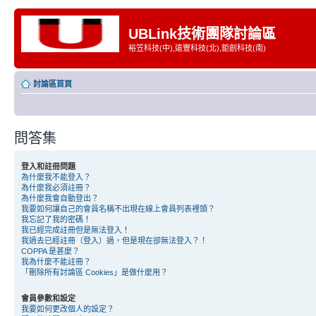
UBLink技術團隊討論區
裕笠科技(中),遠豐科技(北),鉅創科技(南)
討論區首頁
問答集
登入和註冊問題
為什麼我不能登入？
為什麼我必須註冊？
為什麼我會自動登出？
我要如何讓自己的會員名稱不出現在線上會員列表裡頭？
我忘記了我的密碼！
我已經完成註冊但是無法登入！
我過去已經註冊（登入）過，但是現在卻無法登入？！
COPPA 是甚麼？
我為什麼不能註冊？
「刪除所有討論區 Cookies」是做什麼用？
會員參數和設定
我要如何更改個人的設定？