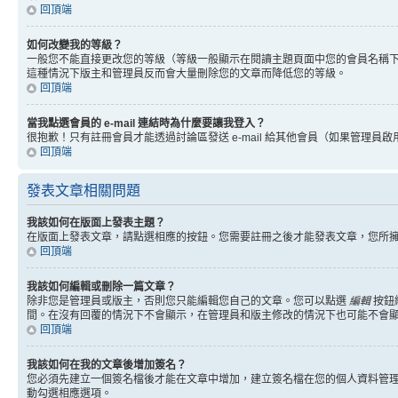
回頂端
如何改變我的等級？
一般您不能直接更改您的等級（等級一般顯示在閱讀主題頁面中您的會員名稱
這種情況下版主和管理員反而會大量刪除您的文章而降低您的等級。
回頂端
當我點選會員的 e-mail 連結時為什麼要讓我登入？
很抱歉！只有註冊會員才能透過討論區發送 e-mail 給其他會員（如果管理員啟用了
回頂端
發表文章相關問題
我該如何在版面上發表主題？
在版面上發表文章，請點選相應的按鈕。您需要註冊之後才能發表文章，您所
回頂端
我該如何編輯或刪除一篇文章？
除非您是管理員或版主，否則您只能編輯您自己的文章。您可以點選
編輯
按鈕
間。在沒有回覆的情況下不會顯示，在管理員和版主修改的情況下也可能不會
回頂端
我該如何在我的文章後增加簽名？
您必須先建立一個簽名檔後才能在文章中增加，建立簽名檔在您的個人資料管
動勾選相應選項。