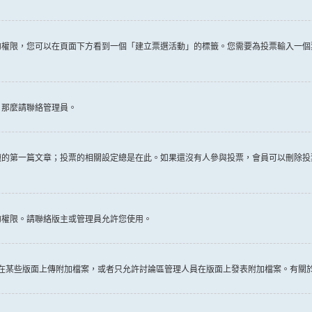
權限，您可以在頁面下方看到一個「建立票選活動」的標籤。您需要為投票輸入一個
，那麼請聯絡管理員。
題的第一篇文章；投票的相關設定總是在此。如果還沒有人參與投票，會員可以刪除投
的權限。請聯絡版主或管理員允許您使用。
許在某些版面上傳附加檔案，或者只允許討論區管理人員在版面上發表附加檔案。有關