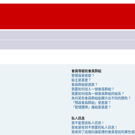
會員等級和會員群組
管理員是甚麼？
版主是甚麼？
會員群組是甚麼？
我要如何加入一個會員群組？
我要如何成為一個會員群組的組長？
為何某些會員群組能顯示出不同的顏色？
「預設會員群組」是甚麼？
「管理團隊」連結是甚麼？
私人訊息
我不能發送私人訊息！
我老是收到不想要的私人訊息！
我收到了這個討論區裡的會員發送的廣告或騷擾 