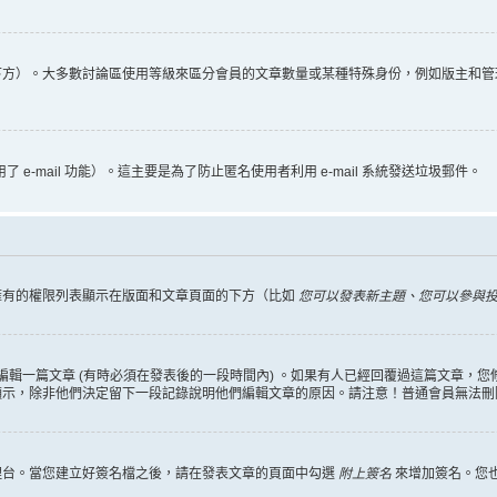
下方）。大多數討論區使用等級來區分會員的文章數量或某種特殊身份，例如版主和管
 e-mail 功能）。這主要是為了防止匿名使用者利用 e-mail 系統發送垃圾郵件。
擁有的權限列表顯示在版面和文章頁面的下方（比如
您可以發表新主題、您可以參與投票
編輯一篇文章 (有時必須在發表後的一段時間內) 。如果有人已經回覆過這篇文章，
顯示，除非他們決定留下一段記錄說明他們編輯文章的原因。請注意！普通會員無法刪
理台。當您建立好簽名檔之後，請在發表文章的頁面中勾選
附上簽名
來增加簽名。您