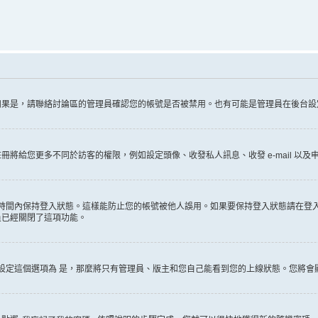
如果是，請聯絡討論區的管理員確認您的帳號是否被禁用。也有可能是管理員在後台設
給您更多不同於訪客的權限，例如設定頭像、收發私人訊息、收發 e-mail 以及申
時間內保持登入狀態。這樣能防止您的帳號被他人誤用。如果要保持登入狀態請在登
員已經關閉了這項功能。
設定這個選項為
是
，那麼將只有管理員、版主和您自己能看到您的上線狀態。您將會