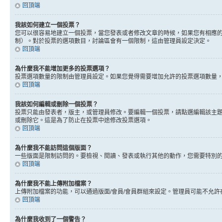
回頂端
我該如何建立一個投票？
您可以很容易地建立一個投票，當您發表或者修改文章的時候，如果您有相應的
制）。對於投票的選項數目，討論區會有一個限制，這由管理員設定決定。
回頂端
為什麼我不能增加更多的投票選項？
投票選項數量的限制由管理員設定。如果您覺得需要增加允許的投票選項數量
回頂端
我該如何編輯或刪除一個投票？
投票只能由發表者，版主，或管理員修改。要編輯一個投票，請點選編輯該主
或刪除它。這是為了防止在投票中途修改投票選項。
回頂端
為什麼我不能訪問這個版面？
一些版面是限制訪問的。要檢視、閱讀、發表或執行其他的動作，您需要特別
回頂端
為什麼我不能上傳附加檔案？
上傳附加檔案的功能，可以通過版面/會員/會員群組來設定。管理員可能不允
回頂端
為什麼我收到了一個警告？