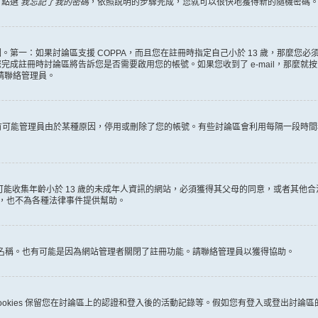
，點選
我忘記了我的密碼
，依照說明的步驟完成，您就可以很快地獲得新的隨機密碼
第一：如果討論區支援 COPPA，而且您在註冊時指定自己小於 13 歲，那麼您
冊時討論區將告訴您是否需要啟用您的帳號。如果您收到了 e-mail，那麼就按照其中的
麼請聯絡管理員。
。很有可能管理員由於某種原因，停用或刪除了您的帳號。有些討論區會利用每隔一段
何有可能收集年齡小於 13 歲的未成年人資訊的網站，必須獲得其父母的同意，或者
詢，也不為各種法律事件提供幫助。
員名稱。也有可能是因為網站管理者關閉了註冊功能。請聯絡管理員以獲得協助。
些 cookies 保留您在討論區上的認證和登入後的活動記錄等。假如您有登入或登出討論區的