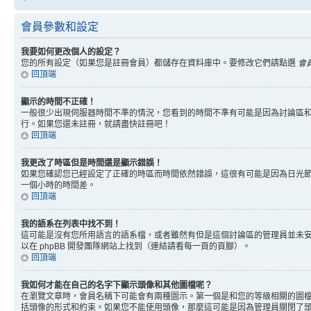
會員參數和設定
我要如何更改個人的設定？
您的所有設定（如果您是註冊會員）都儲存在資料庫中。要修改它們請點選
會
回頂端
顯示的時間不正確！
一般很少出現伺服器時間不準的情況，您看到的時間不準有可能是因為討論區和
行。如果您還未註冊，就請盡快註冊吧！
回頂端
我更改了時區但是時間還是顯示錯誤！
如果您確認您已經設定了正確的時區而時間依然錯誤，這很有可能是因為日光
一個小時的時間差。
回頂端
我的語系在列表中找不到！
這可能是沒有您所用語言的語系檔，或者雖然有但是這個討論區的管理員並未
以在 phpBB 開發團隊網站上找到（連結請看每一頁的頁腳）。
回頂端
我如何才能在自己的名字下顯示頭像和其他圖檔呢？
在瀏覽文章時，會員名稱下可能會有兩種圖示。第一個是和您的等級相關的圖
括頭像的形式和約束。如果您不能使用頭像，那麼這可能是因為管理員關閉了