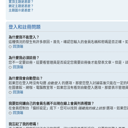
置頂主題是甚麼？
鎖定主題是甚麼？
主題圖示是甚麼？
登入和註冊問題
為什麼我不能登入？
這種情況的發生有許多原因。首先，確認您輸入的會員名稱和密碼是否正確。
回頂端
為什麼我必須註冊？
您不一定要註冊，這要看管理員是否設定您需要註冊後才能發表文章。但是，註冊將
回頂端
為什麼我會自動登出？
如果您在登入時沒有勾選
自動登入
的選項，那麼您登入討論區後只能在一定的
在圖書館、網咖、電腦教室等。如果您沒有看到自動登入選項，那麼表示管理
回頂端
我要如何讓自己的會員名稱不出現在線上會員列表裡頭？
在會員控制台「偏好設定」底下，您可以找到
隱藏我的線上狀態
選項，如果您
回頂端
我忘記了我的密碼！