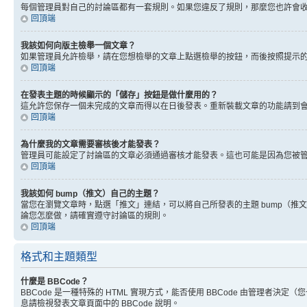
每個管理員對自己的討論區都有一套規則。如果您違反了規則，那麼您也許會收到
回頂端
我該如何向版主檢舉一個文章？
如果管理員允許檢舉，請在您想檢舉的文章上點選檢舉的按鈕，而後按照提示
回頂端
在發表主題的時候顯示的「儲存」按鈕是做什麼用的？
這允許您保存一個未完成的文章而得以在日後發表。重新裝載文章的功能請到
回頂端
為什麼我的文章需要審核後才能發表？
管理員可能設定了討論區的文章必須通過審核才能發表。這也可能是因為您被
回頂端
我該如何 bump（推文）自己的主題？
當您在瀏覽文章時，點選「推文」連結，可以將自己所發表的主題 bump（
論您怎麼做，請確實遵守討論區的規則。
回頂端
格式和主題類型
什麼是 BBCode？
BBCode 是一種特殊的 HTML 實現方式，能否使用 BBCode 由管理者決定
息請檢視發表文章頁面中的 BBCode 說明。