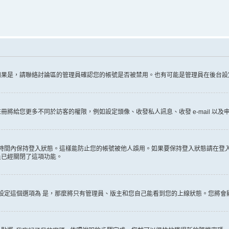
如果是，請聯絡討論區的管理員確認您的帳號是否被禁用。也有可能是管理員在後台設
給您更多不同於訪客的權限，例如設定頭像、收發私人訊息、收發 e-mail 以及申
時間內保持登入狀態。這樣能防止您的帳號被他人誤用。如果要保持登入狀態請在登
員已經關閉了這項功能。
設定這個選項為
是
，那麼將只有管理員、版主和您自己能看到您的上線狀態。您將會