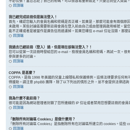
不必慌張！當您忘記了自己的密碼，可以很容易重新設定。只要您到登入頁面
回頂端
我已經完成註冊但是無法登入！
首先，確認您輸入的會員名稱和密碼是否正確。如果是，那麼可能會有兩個原因。
未啟用。某些討論區需要新註冊會員在登入前由自己或由管理員啟用帳號。當您完成註
能不正確或者是被當作是廣告信而過濾掉。如果您確信 e-mail 位址沒錯，那
回頂端
我過去已經註冊（登入）過，但是現在卻無法登入？！
您可以從第一次註冊時發給您的 e-mail，檢視會員名稱和密碼，再試一次
參與更多的討論。
回頂端
COPPA 是甚麼？
COPPA，是指 1998 年美國的兒童上線隱私和保護條例。這條法律要求任
得援助。請注意 phpBB 團隊，除了以下列出的情形之外，並不會提供法律諮
回頂端
我為什麼不能註冊？
很可能是因為網站管理者封鎖了您所連線的 IP 位址或者禁用您想要註冊的會
回頂端
「刪除所有討論區 Cookies」是做什麼用？
「刪除所有討論區 Cookies」是指刪除所有在討論區所建立的 cookies。這
回頂端