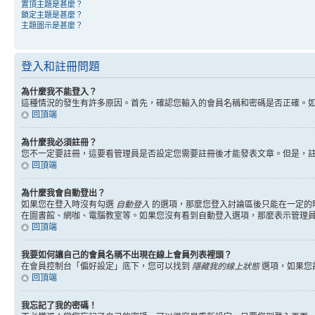
置頂主題是甚麼？
鎖定主題是甚麼？
主題圖示是甚麼？
登入和註冊問題
為什麼我不能登入？
這種情況的發生有許多原因。首先，確認您輸入的會員名稱和密碼是否正確。
回頂端
為什麼我必須註冊？
您不一定要註冊，這要看管理員是否設定您需要註冊後才能發表文章。但是，註冊將
回頂端
為什麼我會自動登出？
如果您在登入時沒有勾選
自動登入
的選項，那麼您登入討論區後只能在一定的
在圖書館、網咖、電腦教室等。如果您沒有看到自動登入選項，那麼表示管理
回頂端
我要如何讓自己的會員名稱不出現在線上會員列表裡頭？
在會員控制台「偏好設定」底下，您可以找到
隱藏我的線上狀態
選項，如果您
回頂端
我忘記了我的密碼！