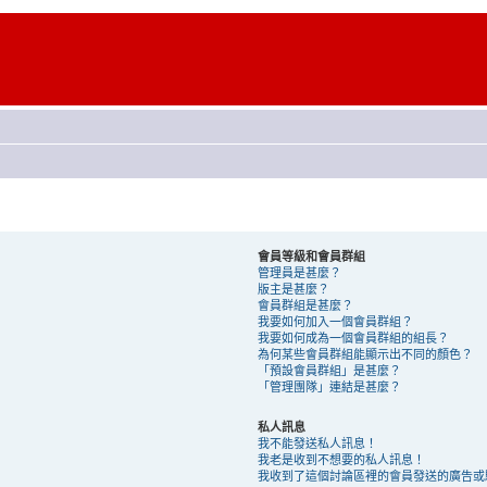
會員等級和會員群組
管理員是甚麼？
版主是甚麼？
會員群組是甚麼？
我要如何加入一個會員群組？
我要如何成為一個會員群組的組長？
為何某些會員群組能顯示出不同的顏色？
「預設會員群組」是甚麼？
「管理團隊」連結是甚麼？
私人訊息
我不能發送私人訊息！
我老是收到不想要的私人訊息！
我收到了這個討論區裡的會員發送的廣告或騷擾 