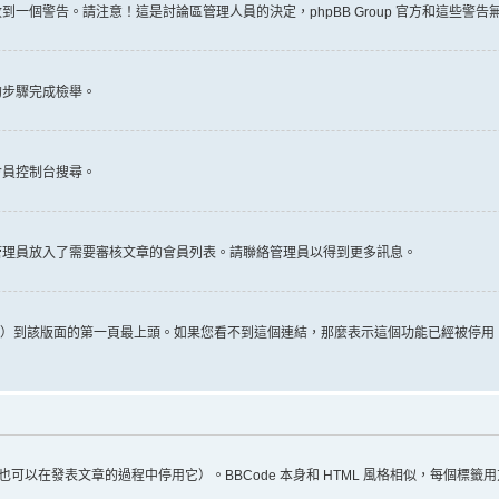
一個警告。請注意！這是討論區管理人員的決定，phpBB Group 官方和這些警
的步驟完成檢舉。
會員控制台搜尋。
管理員放入了需要審核文章的會員列表。請聯絡管理員以得到更多訊息。
推文）到該版面的第一頁最上頭。如果您看不到這個連結，那麼表示這個功能已經被停
（您也可以在發表文章的過程中停用它）。BBCode 本身和 HTML 風格相似，每個標籤用