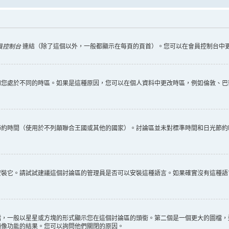
員控制台
連結（除了這個以外，一般都顯示在每頁的頁首）。您可以在會員控制台中
您處於不同的時區。如果是這種原因，您可以在個人資料中更改時區，例如倫敦、巴黎
節約時間（使用於不列顛聯合王國或其他的國家）。討論區並未對標準時間和日光節約
安裝它。請試試建議這個討論區的管理員是否可以安裝這種語言。如果確實沒有這種語
檔，一般以星星或方塊的形式顯示您在這個討論區的頭銜。第二個是一個更大的圖檔，
頭像功能的結果。您可以詢問他們關閉的原因。