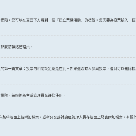
權限，您可以在頁面下方看到一個「建立票選活動」的標籤。您需要為投票輸入一個
，那麼請聯絡管理員。
題的第一篇文章；投票的相關設定總是在此。如果還沒有人參與投票，會員可以刪除投
的權限。請聯絡版主或管理員允許您使用。
許在某些版面上傳附加檔案，或者只允許討論區管理人員在版面上發表附加檔案。有關