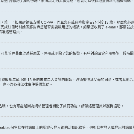
，點選
我忘記了我的密碼
，依照說明的步驟完成，您就可以很快地獲得新的隨機密碼
第一：如果討論區支援 COPPA，而且您在註冊時指定自己小於 13 歲，那麼您
冊時討論區將告訴您是否需要啟用您的帳號。如果您收到了 e-mail，那麼就按照其中的
麼請聯絡管理員。
。很有可能管理員由於某種原因，停用或刪除了您的帳號。有些討論區會利用每隔一段
何有可能收集年齡小於 13 歲的未成年人資訊的網站，必須獲得其父母的同意，或者
詢，也不為各種法律事件提供幫助。
員名稱。也有可能是因為網站管理者關閉了註冊功能。請聯絡管理員以獲得協助。
些 cookies 保留您在討論區上的認證和登入後的活動記錄等。假如您有登入或登出討論區的