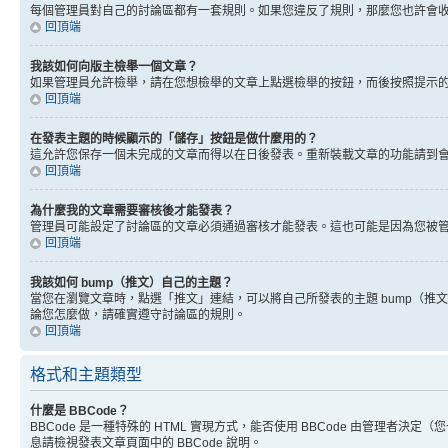
每個管理員對自己的討論區都有一套規則。如果您違反了規則，那麼您也許會收到
回頂端
我該如何向版主檢舉一個文章？
如果管理員允許檢舉，請在您想檢舉的文章上點選檢舉的按鈕，而後按照提示
回頂端
在發表主題的時候顯示的「儲存」按鈕是做什麼用的？
這允許您保存一個未完成的文章而得以在日後發表。重新裝載文章的功能請到
回頂端
為什麼我的文章需要審核後才能發表？
管理員可能設定了討論區的文章必須通過審核才能發表。這也可能是因為您被
回頂端
我該如何 bump（推文）自己的主題？
當您在瀏覽文章時，點選「推文」連結，可以將自己所發表的主題 bump（
論您怎麼做，請確實遵守討論區的規則。
回頂端
格式和主題類型
什麼是 BBCode？
BBCode 是一種特殊的 HTML 實現方式，能否使用 BBCode 由管理者決定
息請檢視發表文章頁面中的 BBCode 說明。