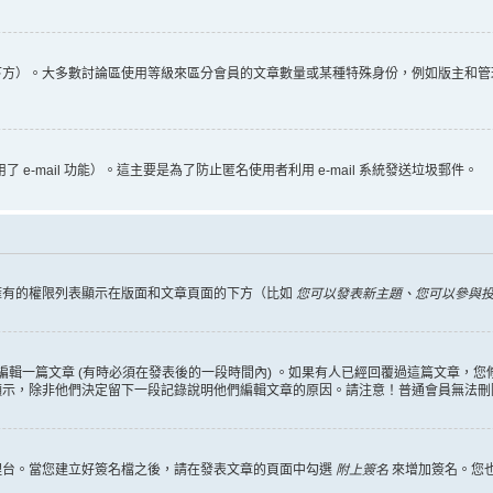
下方）。大多數討論區使用等級來區分會員的文章數量或某種特殊身份，例如版主和管
 e-mail 功能）。這主要是為了防止匿名使用者利用 e-mail 系統發送垃圾郵件。
擁有的權限列表顯示在版面和文章頁面的下方（比如
您可以發表新主題、您可以參與投票
編輯一篇文章 (有時必須在發表後的一段時間內) 。如果有人已經回覆過這篇文章，
顯示，除非他們決定留下一段記錄說明他們編輯文章的原因。請注意！普通會員無法刪
理台。當您建立好簽名檔之後，請在發表文章的頁面中勾選
附上簽名
來增加簽名。您