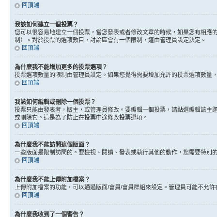
回頂端
我該如何建立一個投票？
您可以很容易地建立一個投票，當您發表或者修改文章的時候，如果您有相應的
制）。對於投票的選項數目，討論區會有一個限制，這由管理員設定決定。
回頂端
為什麼我不能增加更多的投票選項？
投票選項數量的限制由管理員設定。如果您覺得需要增加允許的投票選項數量
回頂端
我該如何編輯或刪除一個投票？
投票只能由發表者，版主，或管理員修改。要編輯一個投票，請點選編輯該主
或刪除它。這是為了防止在投票中途修改投票選項。
回頂端
為什麼我不能訪問這個版面？
一些版面是限制訪問的。要檢視、閱讀、發表或執行其他的動作，您需要特別
回頂端
為什麼我不能上傳附加檔案？
上傳附加檔案的功能，可以通過版面/會員/會員群組來設定。管理員可能不允
回頂端
為什麼我收到了一個警告？