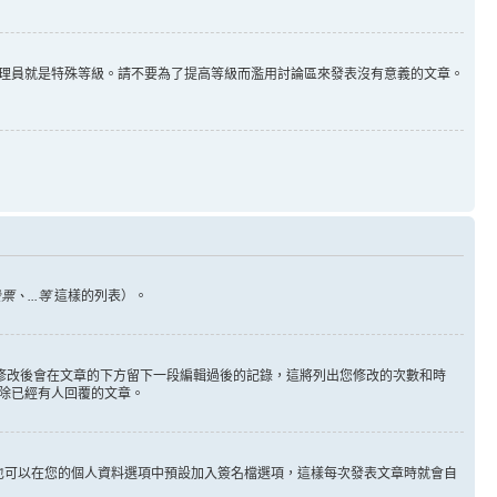
理員就是特殊等級。請不要為了提高等級而濫用討論區來發表沒有意義的文章。
、...等
這樣的列表）。
您修改後會在文章的下方留下一段編輯過後的記錄，這將列出您修改的次數和時
除已經有人回覆的文章。
也可以在您的個人資料選項中預設加入簽名檔選項，這樣每次發表文章時就會自