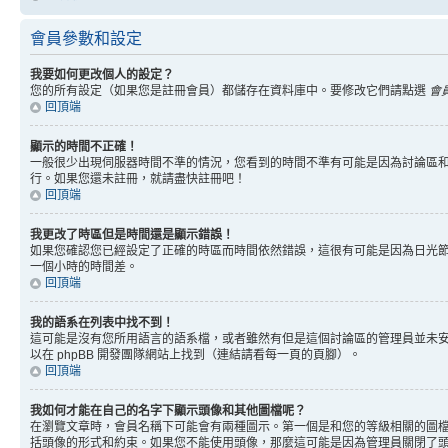
會員參數和設定
我要如何更改個人的設定？
您的所有設定（如果您是註冊會員）都儲存在資料庫中。要修改它們請點選
會
回頂端
顯示的時間不正確！
一般很少出現伺服器時間不準的情況，您看到的時間不準有可能是因為討論區和
行。如果您還未註冊，就請盡快註冊吧！
回頂端
我更改了時區但是時間還是顯示錯誤！
如果您確認您已經設定了正確的時區而時間依然錯誤，這很有可能是因為日光
一個小時的時間差。
回頂端
我的語系在列表中找不到！
這可能是沒有您所用語言的語系檔，或者雖然有但是這個討論區的管理員並未
以在 phpBB 開發團隊網站上找到（連結請看每一頁的頁腳）。
回頂端
我如何才能在自己的名字下顯示頭像和其他圖檔呢？
在瀏覽文章時，會員名稱下可能會有兩種圖示。第一個是和您的等級相關的圖
括頭像的形式和約束。如果您不能使用頭像，那麼這可能是因為管理員關閉了