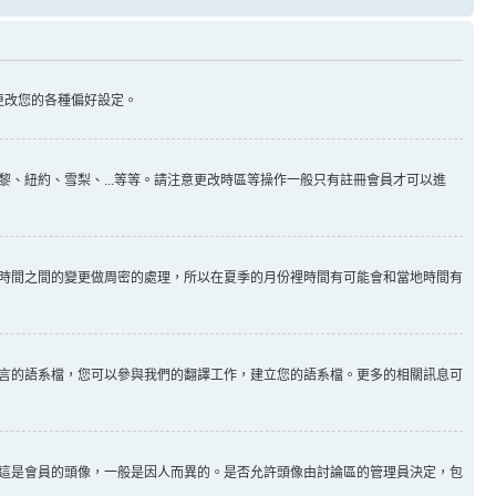
更改您的各種偏好設定。
、紐約、雪梨、...等等。請注意更改時區等操作一般只有註冊會員才可以進
時間之間的變更做周密的處理，所以在夏季的月份裡時間有可能會和當地時間有
言的語系檔，您可以參與我們的翻譯工作，建立您的語系檔。更多的相關訊息可
這是會員的頭像，一般是因人而異的。是否允許頭像由討論區的管理員決定，包