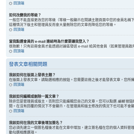
回頂端
如何改變我的等級？
一般您不能直接更改您的等級（等級一般顯示在閱讀主題頁面中您的會員名稱
這種情況下版主和管理員反而會大量刪除您的文章而降低您的等級。
回頂端
當我點選會員的 e-mail 連結時為什麼要讓我登入？
很抱歉！只有註冊會員才能透過討論區發送 e-mail 給其他會員（如果管理員啟用了
回頂端
發表文章相關問題
我該如何在版面上發表主題？
在版面上發表文章，請點選相應的按鈕。您需要註冊之後才能發表文章，您所
回頂端
我該如何編輯或刪除一篇文章？
除非您是管理員或版主，否則您只能編輯您自己的文章。您可以點選
編輯
按鈕
間。在沒有回覆的情況下不會顯示，在管理員和版主修改的情況下也可能不會
回頂端
我該如何在我的文章後增加簽名？
您必須先建立一個簽名檔後才能在文章中增加，建立簽名檔在您的個人資料管
動勾選相應選項。