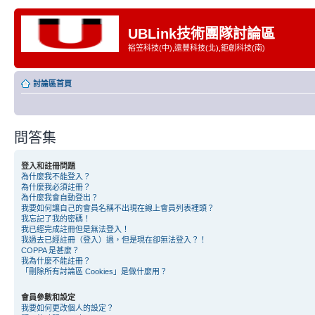
UBLink技術團隊討論區
裕笠科技(中),遠豐科技(北),鉅創科技(南)
討論區首頁
問答集
登入和註冊問題
為什麼我不能登入？
為什麼我必須註冊？
為什麼我會自動登出？
我要如何讓自己的會員名稱不出現在線上會員列表裡頭？
我忘記了我的密碼！
我已經完成註冊但是無法登入！
我過去已經註冊（登入）過，但是現在卻無法登入？！
COPPA 是甚麼？
我為什麼不能註冊？
「刪除所有討論區 Cookies」是做什麼用？
會員參數和設定
我要如何更改個人的設定？