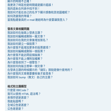
顯示的時間不正確！
我更改了時區但是時間還是顯示錯誤！
我的語系在列表中找不到！
我如何才能在自己的名字下顯示頭像和其他圖檔呢？
如何改變我的等級？
當我點選會員的 e-mail 連結時為什麼要讓我登入？
發表文章相關問題
我該如何在版面上發表主題？
我該如何編輯或刪除一篇文章？
我該如何在我的文章後增加簽名？
我該如何建立一個投票？
為什麼我不能增加更多的投票選項？
我該如何編輯或刪除一個投票？
為什麼我不能訪問這個版面？
為什麼我不能上傳附加檔案？
為什麼我收到了一個警告？
我該如何向版主檢舉一個文章？
在發表主題的時候顯示的「儲存」按鈕是做什麼用的？
為什麼我的文章需要審核後才能發表？
我該如何 bump（推文）自己的主題？
格式和主題類型
什麼是 BBCode？
我可以使用 HTML 語法嗎？
表情符號是甚麼？
我能貼圖嗎？
全域公告是甚麼？
公告是甚麼？